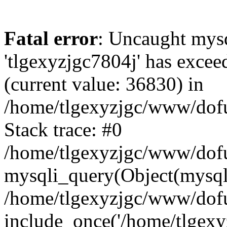
Fatal error
: Uncaught mysq
'tlgexyzjgc7804j' has excee
(current value: 36830) in
/home/tlgexyzjgc/www/dof
Stack trace: #0
/home/tlgexyzjgc/www/dofu
mysqli_query(Object(mysq
/home/tlgexyzjgc/www/dofu
include_once('/home/tlgexyz