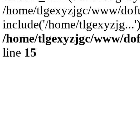
/home/tlgexyzjgc/www/dof
include('/home/tlgexyzjg...
/home/tlgexyzjgc/www/do
line
15