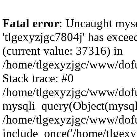
Fatal error
: Uncaught mysq
'tlgexyzjgc7804j' has excee
(current value: 37316) in
/home/tlgexyzjgc/www/dof
Stack trace: #0
/home/tlgexyzjgc/www/dofu
mysqli_query(Object(mysq
/home/tlgexyzjgc/www/dofu
include_once('/home/tlgexyz