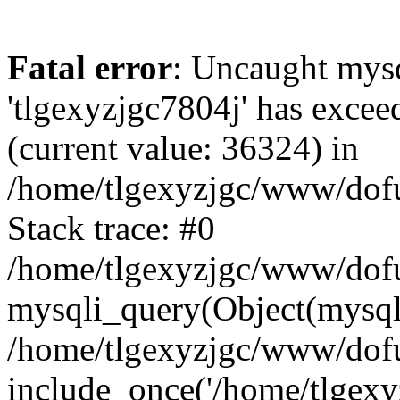
Fatal error
: Uncaught mysq
'tlgexyzjgc7804j' has excee
(current value: 36324) in
/home/tlgexyzjgc/www/dof
Stack trace: #0
/home/tlgexyzjgc/www/dofu
mysqli_query(Object(mysq
/home/tlgexyzjgc/www/dofu
include_once('/home/tlgexyz