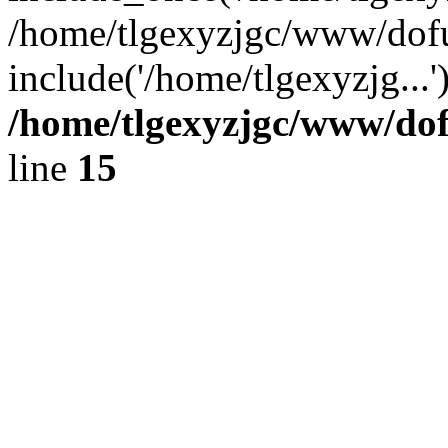
/home/tlgexyzjgc/www/dof
include('/home/tlgexyzjg...
/home/tlgexyzjgc/www/do
line
15