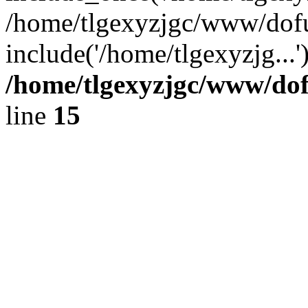
/home/tlgexyzjgc/www/dof
include('/home/tlgexyzjg...
/home/tlgexyzjgc/www/do
line
15