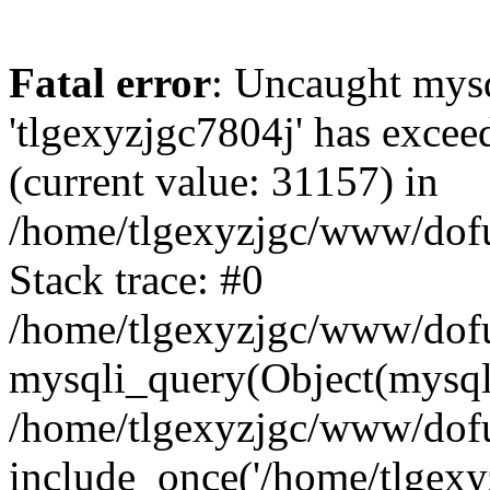
Fatal error
: Uncaught mysq
'tlgexyzjgc7804j' has excee
(current value: 31157) in
/home/tlgexyzjgc/www/dof
Stack trace: #0
/home/tlgexyzjgc/www/dofu
mysqli_query(Object(mysq
/home/tlgexyzjgc/www/dofu
include_once('/home/tlgexyz