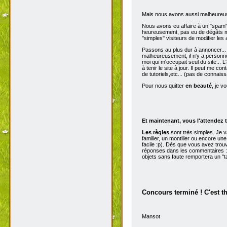
Mais nous avons aussi malheureu
Nous avons eu affaire à un "spam" d
heureusement, pas eu de dégâts ma
"simples" visiteurs de modifier les
Passons au plus dur à annoncer...
malheureusement, il n'y a personne 
moi qui m'occupait seul du site...
à tenir le site à jour. Il peut me con
de tutoriels,etc... (pas de connai
Pour nous quitter
en beauté
, je v
Et maintenant, vous l'attendez t
Les règles
sont très simples. Je 
familier, un montilier ou encore une
facile :p). Dès que vous avez trou
réponses dans les commentaires :p
objets sans faute remportera un "t
Concours terminé ! C'est t
Mansot