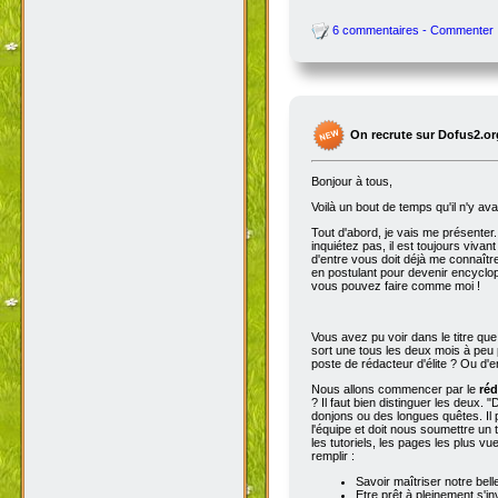
6 commentaires - Commenter
On recrute sur Dofus2.or
Bonjour à tous,
Voilà un bout de temps qu'il n'y av
Tout d'abord, je vais me présenter. 
inquiétez pas, il est toujours viva
d'entre vous doit déjà me connaître
en postulant pour devenir encyclop
vous pouvez faire comme moi !
Vous avez pu voir dans le titre qu
sort une tous les deux mois à peu p
poste de rédacteur d'élite ? Ou d'e
Nous allons commencer par le
réd
? Il faut bien distinguer les deux. "
donjons ou des longues quêtes. Il p
l'équipe et doit nous soumettre un t
les tutoriels, les pages les plus v
remplir :
Savoir maîtriser notre bell
Etre prêt à pleinement s'in