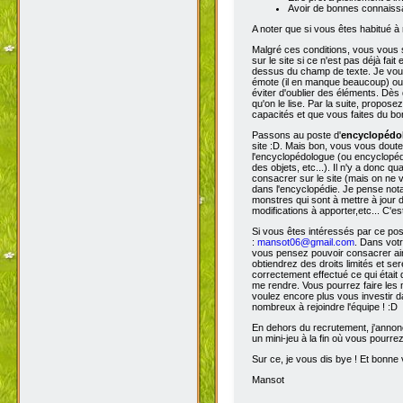
Avoir de bonnes connaissa
A noter que si vous êtes habitué à 
Malgré ces conditions, vous vous s
sur le site si ce n'est pas déjà fa
dessus du champ de texte. Je vous 
émote (il en manque beaucoup) ou s
éviter d'oublier des éléments. Dès 
qu'on le lise. Par la suite, propos
capacités et que vous faites du bon
Passons au poste d'
encyclopéd
site :D. Mais bon, vous vous doutez
l'encyclopédologue (ou encyclopédis
des objets, etc...). Il n'y a donc
consacrer sur le site (mais on ne v
dans l'encyclopédie. Je pense not
monstres qui sont à mettre à jour de
modifications à apporter,etc... C'es
Si vous êtes intéressés par ce pos
:
mansot06@gmail.com
. Dans vot
vous pensez pouvoir consacrer ains
obtiendrez des droits limités et s
correctement effectué ce qui était 
me rendre. Vous pourrez faire les 
voulez encore plus vous investir d
nombreux à rejoindre l'équipe ! :D
En dehors du recrutement, j'annonc
un mini-jeu à la fin où vous pourre
Sur ce, je vous dis bye ! Et bonne v
Mansot