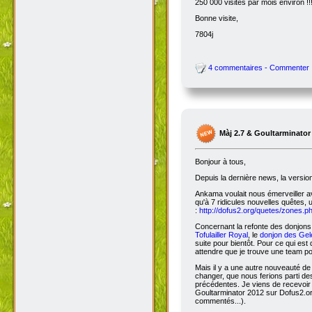
250 000 visites par mois environ !!
Bonne visite,
7804j
4 commentaires - Commenter
Màj 2.7 & Goultarminator
Bonjour à tous,
Depuis la dernière news, la versio
Ankama voulait nous émerveiller avec
qu'à 7 ridicules nouvelles quêtes, 
:
http://dofus2.org/quetes/zones.
Concernant la refonte des donjons, 
Tofulailler Royal
, le
donjon des Gel
suite pour bientôt. Pour ce qui es
attendre que je trouve une team po
Mais il y a une autre nouveauté de 
changer, que nous ferions parti de
précédentes. Je viens de recevoir
Goultarminator 2012 sur Dofus2.org
commentés...).