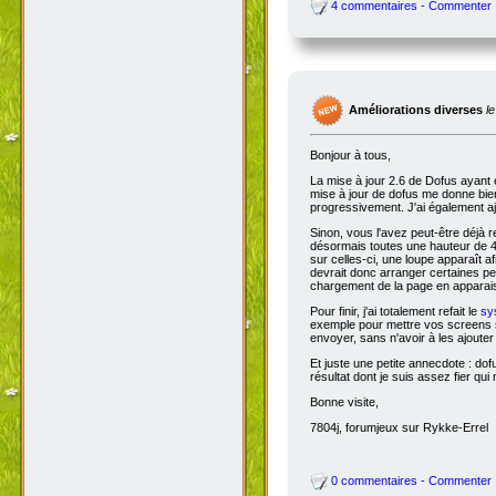
4 commentaires - Commenter
Améliorations diverses
l
Bonjour à tous,
La mise à jour 2.6 de Dofus ayant 
mise à jour de dofus me donne bien 
progressivement. J'ai également aj
Sinon, vous l'avez peut-être déjà 
désormais toutes une hauteur de 4
sur celles-ci, une loupe apparaît a
devrait donc arranger certaines pers
chargement de la page en apparais
Pour finir, j'ai totalement refait le
sy
exemple pour mettre vos screens s
envoyer, sans n'avoir à les ajoute
Et juste une petite annecdote : do
résultat dont je suis assez fier qu
Bonne visite,
7804j, forumjeux sur Rykke-Errel
0 commentaires - Commenter