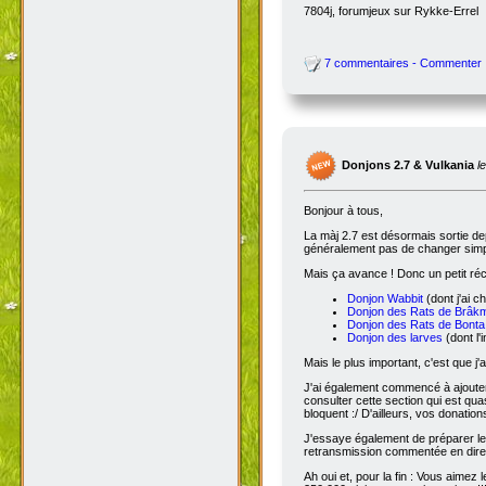
7804j, forumjeux sur Rykke-Errel
7 commentaires - Commenter
Donjons 2.7 & Vulkania
l
Bonjour à tous,
La màj 2.7 est désormais sortie dep
généralement pas de changer simple
Mais ça avance ! Donc un petit réc
Donjon Wabbit
(dont j'ai c
Donjon des Rats de Brâk
Donjon des Rats de Bonta
Donjon des larves
(dont l'
Mais le plus important, c'est que j'
J'ai également commencé à ajoute
consulter cette section qui est qua
bloquent :/ D'ailleurs, vos donatio
J'essaye également de préparer le 
retransmission commentée en dire
Ah oui et, pour la fin : Vous aimez