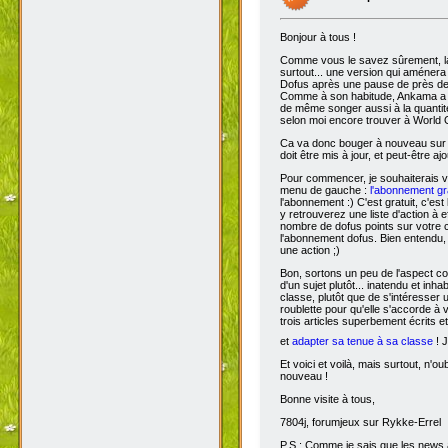
Bonjour à tous !
Comme vous le savez sûrement, 
surtout... une version qui aménera
Dofus après une pause de près de si
Comme à son habitude, Ankama a chois
de même songer aussi à la quantit
selon moi encore trouver à World 
Ca va donc bouger à nouveau sur D
doit être mis à jour, et peut-être aj
Pour commencer, je souhaiterais 
menu de gauche :
l'abonnement gra
l'abonnement :) C'est gratuit, c'est
y retrouverez une liste d'action à 
nombre de dofus points sur votre
l'abonnement dofus. Bien entendu, 
une action ;)
Bon, sortons un peu de l'aspect com
d'un sujet plutôt... inatendu et inha
classe, plutôt que de s'intéresser
roublette pour qu'elle s'accorde à
trois articles superbement écrits e
et
adapter sa tenue à sa classe
! J
Et voici et voilà, mais surtout, n'
nouveau !
Bonne visite à tous,
7804j, forumjeux sur Rykke-Errel
P.S : Comme je sais que les news a