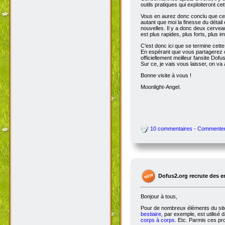
outils pratiques qui exploiteront c
Vous en aurez donc conclu que cet
autant que moi la finesse du détai
nouvelles. Il y a donc deux cervea
est plus rapides, plus forts, plus ima
C'est donc ici que se termine cet
En espérant que vous partagerez ce
officiellement meilleur fansite Dofus 
Sur ce, je vais vous laisser, on va a
Bonne visite à vous !
Moonlight-Angel.
10 commentaires - Commente
Dofus2.org recrute des 
Bonjour à tous,
Pour de nombreux éléments du site,
bestiaire
, par exemple, est utilisé 
corps à corps
. Etc. Parmis ces pro