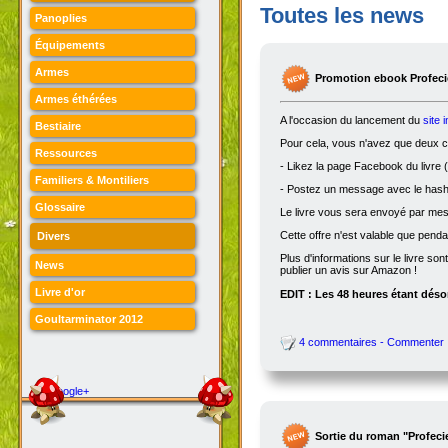
Toutes les news
Panoplies
Équipements
Armes
Promotion ebook Profecie
Armes éthérées
A l'occasion du lancement du
site 
Bestiaire
Pour cela, vous n'avez que deux ch
Ressources
- Likez la page Facebook du livre (
Familiers & Montiliers
- Postez un message avec le hasht
Glossaire
Le livre vous sera envoyé par me
Cette offre n'est valable que penda
Divers
Plus d'informations sur le livre son
News
publier un avis sur Amazon !
Livre d'or
EDIT : Les 48 heures étant désor
Goultarminator 2012
4 commentaires - Commenter
Google+
Sortie du roman "Profeci