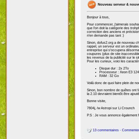
Nouveau serveur & nouv
Bonjour à tous,
Pour commencer, j'aimerais souhai
que l'on doit la catégorie des troh
correction des anciens et précisions
n'en demande pas tant :)
Sinon, dofus2.org a de nouveau chan
rappel, un serveur est un ordinateu
entreprise qui s'occupera désorma
coupures (plus de site inaccessibl
les revenus de la publicité sur le sit
Pour les curieux, voici les caracté
Disque dur : 2x 2To
Processeur : Xeon E3 1245
RAM : 32 Go
Voilà donc de quoi faire plein de 
Sinon, bon nombre de quêtes ont fait
la 2.10 devraient bientôt être ajout
Bonne visite,
7804j, /w Astropi sur Li Crounch
P.S : Je vous annonce également l'
13 commentaires - Commente