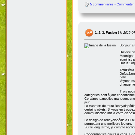
5 commentaires - Commenter
1, 2, 3, Fusion !
le 2012-0
Bonjour à 
Histoire d
Moonlight-
administra
Dofus2.org
TofuPédia
Dofus2.org
belle.
Voyons mai
changemen
Trois nouv
catégories sont à jour et contienn
Certaines panoplies manquent enco
jour.
Le transfert de toute l'encyclopédi
certains objets. Si vous en trouve
communication mis à votre disposit
Le design de l'encyclopédie a lui au
permettant une meilleure lecture.
Sur le long terme, je compte appli
Concernant les ajouts à venir, il y