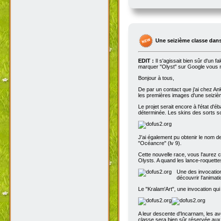
Une seizième classe dans
EDIT :
Il s'agissait bien sûr d'un 
marquer "Olyst" sur Google vous m
Bonjour à tous,
De par un contact que j'ai chez An
les premières images d'une seizième
Le projet serait encore à l'état d'
déterminée. Les skins des sorts son
J'ai également pu obtenir le nom de
"Océancre" (lv 9).
Cette nouvelle race, vous l'aurez c
Olysts. A quand les lance-roquettes
Une des invocation
découvrir l'animat
Le "Kralam'Art", une invocation qui
A leur descente d'Incarnam, les av
classe sera bien sûr réservée au