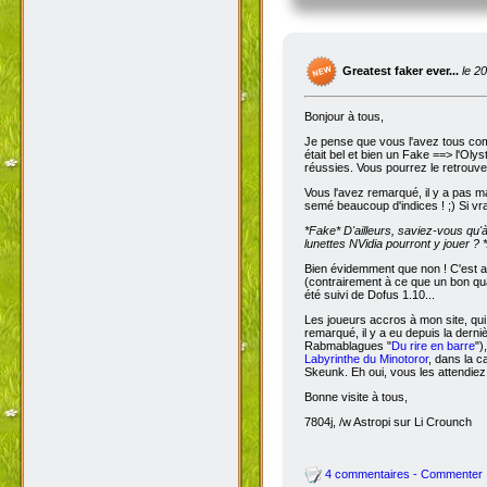
Greatest faker ever...
le 2
Bonjour à tous,
Je pense que vous l'avez tous com
était bel et bien un Fake ==> l'Oly
réussies. Vous pourrez le retrouve
Vous l'avez remarqué, il y a pas m
semé beaucoup d'indices ! ;) Si vra
*Fake*
D'ailleurs, saviez-vous qu'
lunettes NVidia pourront y jouer ? *
Bien évidemment que non ! C'est a
(contrairement à ce que un bon qua
été suivi de Dofus 1.10...
Les joueurs accros à mon site, qui
remarqué, il y a eu depuis la dern
Rabmablagues "
Du rire en barre
")
Labyrinthe du Minotoror
, dans la c
Skeunk. Eh oui, vous les attendiez
Bonne visite à tous,
7804j, /w Astropi sur Li Crounch
4 commentaires - Commenter