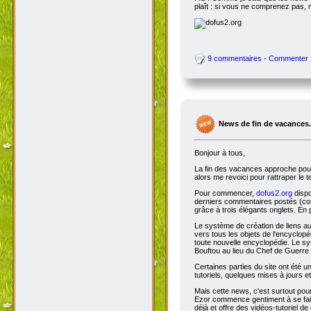
plaît : si vous ne comprenez pas, 
9 commentaires - Commenter
News de fin de vacances.
Bonjour à tous,
La fin des vacances approche pour 
alors me revoici pour rattraper le 
Pour commencer,
dofus2.org
dispo
derniers commentaires postés (comm
grâce à trois élégants onglets. En 
Le système de création de liens a
vers tous les objets de l'encyclop
toute nouvelle encyclopédie. Le sys
Bouftou au lieu du Chef de Guerre 
Certaines parties du site ont été
tutoriels, quelques mises à jours e
Mais cette news, c'est surtout pou
Ezor commence gentiment à se fair
déjà et offre des vidéos-tutoriel de