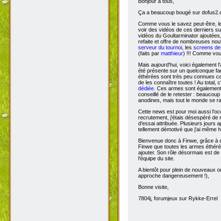
Bonjour à tous,
Ça
a beaucoup bougé sur dofus2.or
Comme vous le savez peut-être, l
voir des vidéos de ces derniers s
vidéos du Goultarminator ajoutées
refaite et offre de nombreuses no
serveur du tournoi
, les
screens des
(faits par
matthieur
) !!! Comme vou
Mais aujourd'hui, voici également l'
été présente sur un quelconque fan 
éthérées sont très peu connues car 
de les connaître toutes ! Au total,
dédiée
. Ces armes sont également 
conseillé de le retester : beaucou
anodines, mais tout le monde se r
Cette news est pour moi aussi l'o
recrutement, j'étais désespéré de 
d'essai attribuée. Plusieurs jours 
tellement démotivé que j'ai même hé
Bienvenue donc à Finwe, grâce à q
Finwe que toutes les armes éthérée
ajouter. Son rôle désormais est de m
l'équipe du site.
A bientôt pour plein de nouveaux ou
approche dangereusement !),
Bonne visite,
7804j, forumjeux sur Rykke-Errel