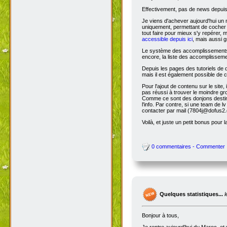
Effectivement, pas de news depuis 
Je viens d'achever aujourd'hui un 
uniquement, permettant de cocher l
tout faire pour mieux s'y repérer, 
accessible depuis ici
, mais aussi g
Le système des accomplissements ne 
encore, la liste des accomplisseme
Depuis les pages des tutoriels de
mais il est également possible de cl
Pour l'ajout de contenu sur le site,
pas réussi à trouver le moindre gr
Comme ce sont des donjons destinés a
l'info. Par contre, si une team de
contacter par mail (7804j@dofus2.
Voilà, et juste un petit bonus pour l
0 commentaires - Commenter
Quelques statistiques...
Bonjour à tous,
Je rentre aujourd'hui du Maroc, et 