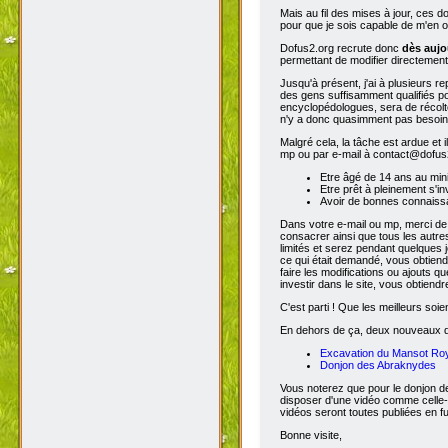
Mais au fil des mises à jour, ces 
pour que je sois capable de m'en o
Dofus2.org recrute donc
dès aujo
permettant de modifier directement
Jusqu'à présent, j'ai à plusieurs re
des gens suffisamment qualifiés po
encyclopédologues, sera de récolter
n'y a donc quasimment pas besoin d
Malgré cela, la tâche est ardue et 
mp ou par e-mail à contact@dofus2.
Etre âgé de 14 ans au mi
Etre prêt à pleinement s'in
Avoir de bonnes connaissa
Dans votre e-mail ou mp, merci de
consacrer ainsi que tous les autres
limités et serez pendant quelques 
ce qui était demandé, vous obtiendr
faire les modifications ou ajouts 
investir dans le site, vous obtiend
C'est parti ! Que les meilleurs soien
En dehors de ça, deux nouveaux don
Excavation du Mansot Ro
Donjon des Abraknydes
Vous noterez que pour le donjon de
disposer d'une vidéo comme celle-
vidéos seront toutes publiées en ful
Bonne visite,