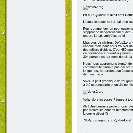
Eh oui ! Quelqu'un avait écrit Dofu
L'occasion pour moi de faire un reto
Pour commencer, on peut également 
s'approche dangereusement des 200
encore jamais arrivé jusqu'ici.
Mais plus de chiffres. Dofus2.org,
chaque mois pour nous trouver dans
des milliers d'objets. C'est 450 p
en permanence durant la journée. C
304 personnes par mois depuis la 
Nous nous approchons bientôt de de
communauté n'arrive pas encore à s
longtemps, ils perdent peu à peu l
de mon mieux.
Voici un petit graphique de l'augme
a été exponentielle et qu'elle contin
Voilà, alors joyeuses Pâques à tou
Ah ! Une dernière petite chose. Bien
pas trouvé les choses directement t
lu que le début X)
7804j, forumjeux sur Rykke-Errel