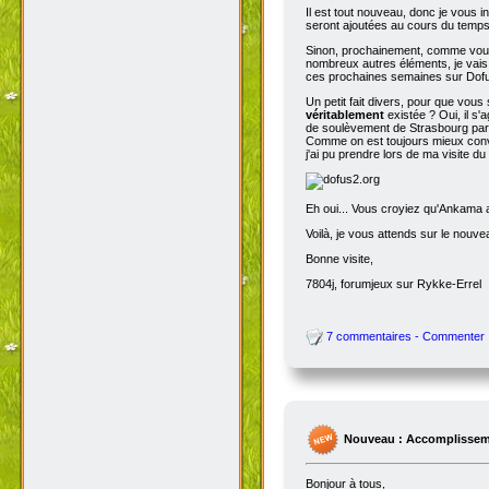
Il est tout nouveau, donc je vous i
seront ajoutées au cours du temps p
Sinon, prochainement, comme vous
nombreux autres éléments, je vais 
ces prochaines semaines sur Dofu
Un petit fait divers, pour que vou
véritablement
existée ? Oui, il s'
de soulèvement de Strasbourg par N
Comme on est toujours mieux conva
j'ai pu prendre lors de ma visite d
Eh oui... Vous croyiez qu'Ankama av
Voilà, je vous attends sur le nouv
Bonne visite,
7804j, forumjeux sur Rykke-Errel
7 commentaires - Commenter
Nouveau : Accomplissem
Bonjour à tous,