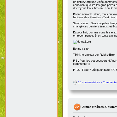
de dofus2.org une vidéo commentée
conscient que lire les gros pavés d
distrayant. Pour l'instant, seul le do
Bonne nouvelle, donc, mais en voic
l'univers des Fansites. C'est bien
Sinon sinon... Beaucoup de change
changé ces derniers temps, et il co
Et pour finir, comme vous le savez
en récompense. Et en toute exclusi
Bonne visite,
7804j, forumjeux sur Rykke-Errel
P.S : Pour les possesseurs d'Andro
commenter ;)
P.P.S : Fake ? Où ça un fake ???
18 commentaires - Commente
Armes éthérées, Goultar