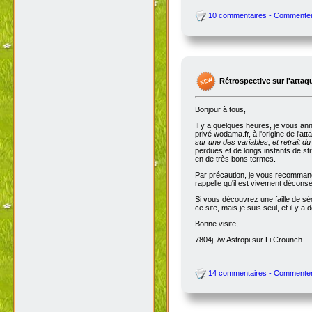
10 commentaires - Commente
Rétrospective sur l'attaq
Bonjour à tous,
Il y a quelques heures, je vous an
privé wodama.fr, à l'origine de l'at
sur une des variables, et retrait du
perdues et de longs instants de str
en de très bons termes.
Par précaution, je vous recommande
rappelle qu'il est vivement décon
Si vous découvrez une faille de séc
ce site, mais je suis seul, et il 
Bonne visite,
7804j, /w Astropi sur Li Crounch
14 commentaires - Commente