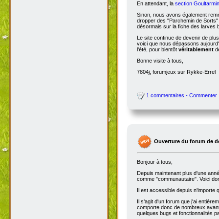
En attendant, la
section Goultarmin
Sinon, nous avons également remis
dropper des "Parchemin de Sorts" s
désormais sur la fiche des larves b
Le site continue de devenir de plu
voici que nous dépassons aujourd'hu
l'été, pour bientôt
véritablement
de
Bonne visite à tous,
7804j, forumjeux sur Rykke-Errel
1 commentaires - Commenter
Ouverture du forum de d
Bonjour à tous,
Depuis maintenant plus d'une année,
comme "communautaire". Voici don
Il est accessible depuis n'importe
Il s'agit d'un forum que j'ai entiè
comporte donc de nombreux avantag
quelques bugs et fonctionnalités 