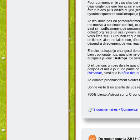
Pour commencer, je vais changer de
déjà longtemps que j'en avais envie
être l'un des plus visités du jeu (d
systématiquement seul lorsque je jo
Je n'ai donc pas eu particulièreme
me motive à continuer ce site), et 
sauf si... suffisamment de person
dofus2.org reste un site rykkien, 
vous êtes sur Li Crounch et que vo
en fichez, alors ne faites rien, dé
dépendra directement de vos réact
Ensuite, puisque je changerai de se
bien trop longtemps, quand je ne c
auxquels je joue :
Astropi
. Ce ser
Bref, parlons un peu du site quand
donjons et mis à jour une partie d
l'Almanax
, ainsi que la
série des q
Je compte prochainement ajouter to
Bonne visite & en attente de vos r
7804j, bientôt Astropi sur Li Croun
9 commentaires - Commenter
De retour pour la 2.9 !
le 