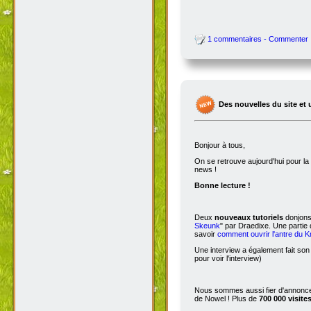
1 commentaires - Commenter
Des nouvelles du site et 
Bonjour à tous,
On se retrouve aujourd'hui pour 
news !
Bonne lecture !
Deux
nouveaux tutoriels
donjons 
Skeunk
" par Draedixe. Une partie
savoir
comment ouvrir l'antre du 
Une interview a également fait son
pour voir l'interview)
Nous sommes aussi fier d'annoncer
de Nowel ! Plus de
700 000 visite