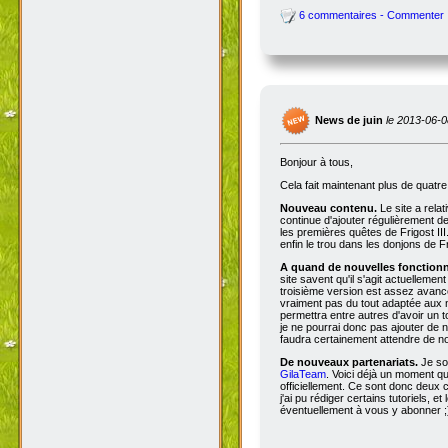
6 commentaires - Commenter
News de juin
le 2013-06-0
Bonjour à tous,
Cela fait maintenant plus de quatr
Nouveau contenu.
Le site a rela
continue d'ajouter régulièrement d
les premières quêtes de Frigost III
enfin le trou dans les donjons de Fri
A quand de nouvelles fonctionna
site savent qu'il s'agit actuellemen
troisième version est assez avancée
vraiment pas du tout adaptée aux n
permettra entre autres d'avoir un 
je ne pourrai donc pas ajouter de no
faudra certainement attendre de no
De nouveaux partenariats.
Je so
GilaTeam
. Voici déjà un moment qu'
officiellement. Ce sont donc deux
j'ai pu rédiger certains tutoriels, e
éventuellement à vous y abonner ;