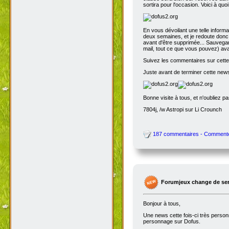
sortira pour l'occasion. Voici à quo
En vous dévoilant une telle inform
deux semaines, et je redoute donc 
avant d'être supprimée... Sauvegar
mail, tout ce que vous pouvez) avant
Suivez les commentaires sur cette 
Juste avant de terminer cette news
Bonne visite à tous, et n'oubliez p
7804j, /w Astropi sur Li Crounch
187 commentaires - Comment
Forumjeux change de serv
Bonjour à tous,
Une news cette fois-ci très perso
personnage sur Dofus.