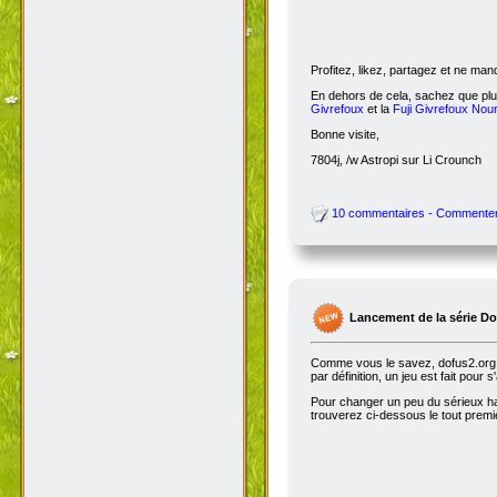
Profitez, likez, partagez et ne ma
En dehors de cela, sachez que plus
Givrefoux
et la
Fuji Givrefoux Nour
Bonne visite,
7804j, /w Astropi sur Li Crounch
10 commentaires - Commente
Lancement de la série D
Comme vous le savez, dofus2.org e
par définition, un jeu est fait pour
Pour changer un peu du sérieux habi
trouverez ci-dessous le tout premie