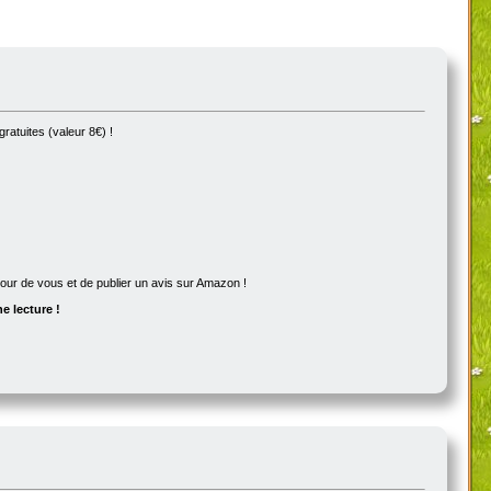
ratuites (valeur 8€) !
utour de vous et de publier un avis sur Amazon !
e lecture !