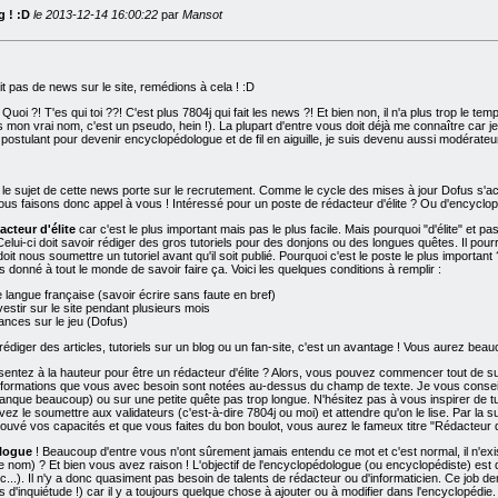
g ! :D
le 2013-12-14 16:00:22
par
Mansot
ait pas de news sur le site, remédions à cela ! :D
Quoi ?! T'es qui toi ??! C'est plus 7804j qui fait les news ?! Et bien non, il n'a plus trop le te
 mon vrai nom, c'est un pseudo, hein !). La plupart d'entre vous doit déjà me connaître car je
 postulant pour devenir encyclopédologue et de fil en aiguille, je suis devenu aussi modérat
e le sujet de cette news porte sur le recrutement. Comme le cycle des mises à jour Dofus s
t nous faisons donc appel à vous ! Intéressé pour un poste de rédacteur d'élite ? Ou d'encyclopé
acteur d'élite
car c'est le plus important mais pas le plus facile. Mais pourquoi "d'élite" et pas 
 Celui-ci doit savoir rédiger des gros tutoriels pour des donjons ou des longues quêtes. Il pou
t doit nous soumettre un tutoriel avant qu'il soit publié. Pourquoi c'est le poste le plus importan
as donné à tout le monde de savoir faire ça. Voici les quelques conditions à remplir :
e langue française (savoir écrire sans faute en bref)
vestir sur le site pendant plusieurs mois
nces sur le jeu (Dofus)
rédiger des articles, tutoriels sur un blog ou un fan-site, c'est un avantage ! Vous aurez beauc
ntez à la hauteur pour être un rédacteur d'élite ? Alors, vous pouvez commencer tout de suite 
 informations que vous avec besoin sont notées au-dessus du champ de texte. Je vous conseil
manque beaucoup) ou sur une petite quête pas trop longue. N'hésitez pas à vous inspirer de tu
vez le soumettre aux validateurs (c'est-à-dire 7804j ou moi) et attendre qu'on le lise. Par la s
uvé vos capacités et que vous faites du bon boulot, vous aurez le fameux titre "Rédacteur d'é
ologue
! Beaucoup d'entre vous n'ont sûrement jamais entendu ce mot et c'est normal, il n'exi
e nom) ? Et bien vous avez raison ! L'objectif de l'encyclopédologue (ou encyclopédiste) est de
tc...). Il n'y a donc quasiment pas besoin de talents de rédacteur ou d'informaticien. Ce j
 d'inquiétude !) car il y a toujours quelque chose à ajouter ou à modifier dans l'encyclopéd