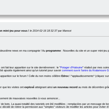
un mini-jeu pour vous !
le 2014-02-16 18:32:37
par
Mansot
la deuxième news en ma compagnie ! Au
programme
: Nouvelles du site et un super mini-jeu 
ont fait leur apparition sur le site dernièrement : le "
Potager d'Halouine
" réalisé par mes soins
té ajoutée également ainsi qu'un tutoriel pour savoir
comment ouvrir l'antre du Kralamoure 
 apparition sur le forum ! Celle du non moins célèbre
Edroc
! *applaudissements* (cliquez sur 
 que les visites ont
explosé
atteignant ainsi
un nouveau record
au mois de décembre grâce
sement de mauvaises nouvelles à vous annoncer...
de bots. La quasi-totalité des tutoriels ont été modifiées ; remplacées par un message de b
décidé de retirer la permission aux "simples" visiteurs de modifier les articles pour éviter 