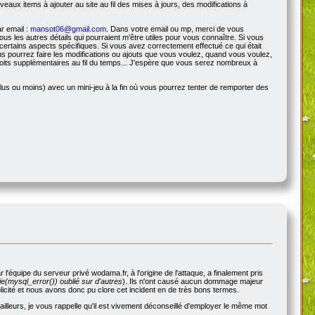
veaux items à ajouter au site au fil des mises à jours, des modifications à
r email :
mansot06@gmail.com
. Dans votre email ou mp, merci de vous
s les autres détails qui pourraient m'être utiles pour vous connaître. Si vous
certains aspects spécifiques. Si vous avez correctement effectué ce qui était
s pourrez faire les modifications ou ajouts que vous voulez, quand vous voulez,
roits supplémentaires au fil du temps... J'espère que vous serez nombreux à
us ou moins) avec un mini-jeu à la fin où vous pourrez tenter de remporter des
'équipe du serveur privé wodama.fr, à l'origine de l'attaque, a finalement pris
e(mysql_error()) oublié sur d'autres
). Ils n'ont causé aucun dommage majeur
blicité et nous avons donc pu clore cet incident en de très bons termes.
illeurs, je vous rappelle qu'il est vivement déconseillé d'employer le même mot