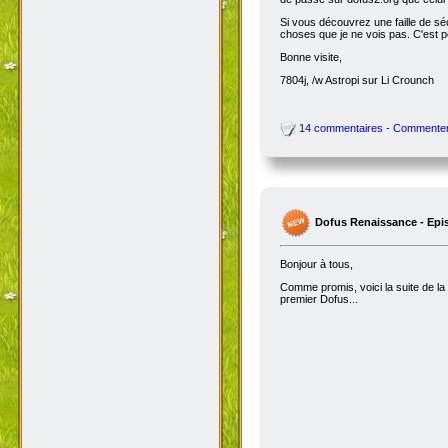
Si vous découvrez une faille de séc
choses que je ne vois pas. C'est 
Bonne visite,
7804j, /w Astropi sur Li Crounch
14 commentaires - Commente
Dofus Renaissance - Epi
Bonjour à tous,
Comme promis, voici la suite de la
premier Dofus...