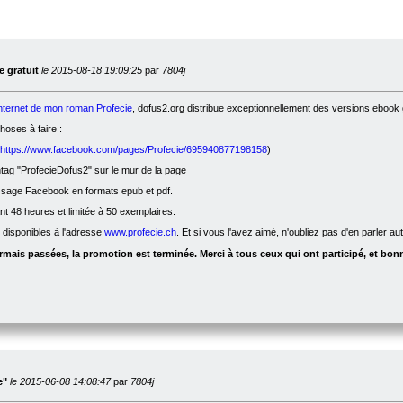
 gratuit
le 2015-08-18 19:09:25
par
7804j
internet de mon roman Profecie
, dofus2.org distribue exceptionnellement des versions ebook g
oses à faire :
https://www.facebook.com/pages/Profecie/695940877198158
)
ag "ProfecieDofus2" sur le mur de la page
ssage Facebook en formats epub et pdf.
nt 48 heures et limitée à 50 exemplaires.
t disponibles à l'adresse
www.profecie.ch
. Et si vous l'avez aimé, n'oubliez pas d'en parler a
mais passées, la promotion est terminée. Merci à tous ceux qui ont participé, et bonn
e"
le 2015-06-08 14:08:47
par
7804j