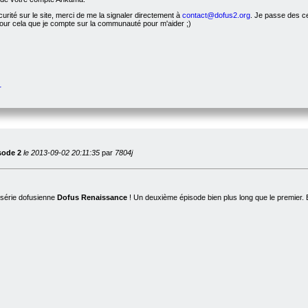
urité sur le site, merci de me la signaler directement à
contact@dofus2.org
. Je passe des ce
pour cela que je compte sur la communauté pour m'aider ;)
r
sode 2
le 2013-09-02 20:11:35
par
7804j
 série dofusienne
Dofus Renaissance
! Un deuxième épisode bien plus long que le premier.