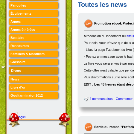
Toutes les news
Panoplies
Équipements
Armes
Promotion ebook Profecie
Armes éthérées
A l'occasion du lancement du
site 
Bestiaire
Pour cela, vous n'avez que deux ch
Ressources
- Likez la page Facebook du livre (
Familiers & Montiliers
- Postez un message avec le hasht
Glossaire
Le livre vous sera envoyé par me
Cette offre n'est valable que penda
Divers
Plus d'informations sur le livre son
News
EDIT : Les 48 heures étant désor
Livre d'or
Goultarminator 2012
4 commentaires - Commenter
Google+
Sortie du roman "Profeci