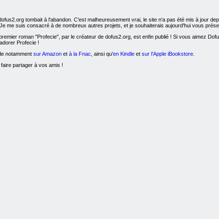
dofus2.org tombait à l'abandon. C'est malheureusement vrai, le site n'a pas été mis à jour d
! Je me suis consacré à de nombreux autres projets, et je souhaiterais aujourd'hui vous présen
remier roman "Profecie", par le créateur de dofus2.org, est enfin publié ! Si vous aimez Dofus, l
adorer Profecie !
nde notamment
sur Amazon
et
à la Fnac
, ainsi qu'
en Kindle
et
sur l'Apple iBookstore
.
 faire partager à vos amis !