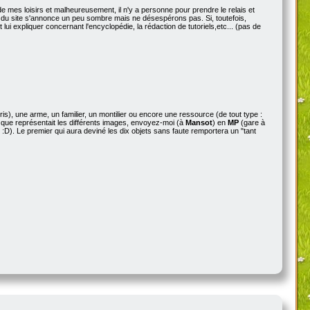
 mes loisirs et malheureusement, il n'y a personne pour prendre le relais et
enir du site s'annonce un peu sombre mais ne désespérons pas. Si, toutefois,
ut lui expliquer concernant l'encyclopédie, la rédaction de tutoriels,etc... (pas de
), une arme, un familier, un montilier ou encore une ressource (de tout type :
ce que représentait les différents images, envoyez-moi (à
Mansot
) en
MP
(gare à
e :D). Le premier qui aura deviné les dix objets sans faute remportera un "tant