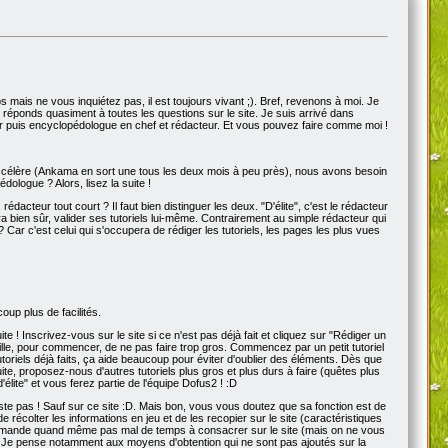
mps mais ne vous inquiétez pas, il est toujours vivant ;). Bref, revenons à moi. Je
 réponds quasiment à toutes les questions sur le site. Je suis arrivé dans
eur puis encyclopédologue en chef et rédacteur. Et vous pouvez faire comme moi !
'accélère (Ankama en sort une tous les deux mois à peu près), nous avons besoin
dologue ? Alors, lisez la suite !
rédacteur tout court ? Il faut bien distinguer les deux. "D'élite", c'est le rédacteur
rra bien sûr, valider ses tutoriels lui-même. Contrairement au simple rédacteur qui
t ? Car c'est celui qui s'occupera de rédiger les tutoriels, les pages les plus vues
oup plus de facilités.
! Inscrivez-vous sur le site si ce n'est pas déjà fait et cliquez sur "Rédiger un
le, pour commencer, de ne pas faire trop gros. Commencez par un petit tutoriel
toriels déjà faits, ça aide beaucoup pour éviter d'oublier des éléments. Dès que
uite, proposez-nous d'autres tutoriels plus gros et plus durs à faire (quêtes plus
lite" et vous ferez partie de l'équipe Dofus2 ! :D
ste pas ! Sauf sur ce site :D. Mais bon, vous vous doutez que sa fonction est de
 récolter les informations en jeu et de les recopier sur le site (caractéristiques
ob demande quand même pas mal de temps à consacrer sur le site (mais on ne vous
ie. Je pense notamment aux moyens d'obtention qui ne sont pas ajoutés sur la