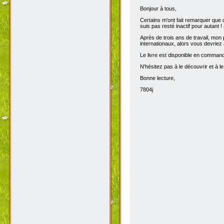
Bonjour à tous,
Certains m'ont fait remarquer que 
suis pas resté inactif pour autant 
Après de trois ans de travail, mon p
internationaux, alors vous devriez 
Le livre est disponible en comma
N'hésitez pas à le découvrir et à le
Bonne lecture,
7804j