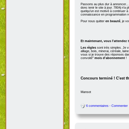
Passons au plus dur à annoncer...
donc tenir le site à jour. 7804j n'
quelqu'un est motivé à continuer à t
connaissance en programmation r
Pour nous quitter
en beauté
, je v
Et maintenant, vous l'attendez t
Les règles
sont très simples. Je v
alliage, bois, minerai, céréale, la
vous si je trouve des réponses dan
convoité"
mois d'abonnement
!
Concours terminé ! C'est t
Mansot
6 commentaires - Commenter