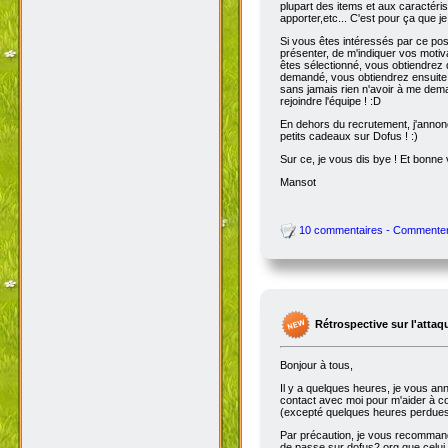
plupart des items et aux caractéris
apporter,etc... C'est pour ça que je
Si vous êtes intéressés par ce pos
présenter, de m'indiquer vos motiv
êtes sélectionné, vous obtiendrez 
demandé, vous obtiendrez ensuite l
sans jamais rien n'avoir à me dema
rejoindre l'équipe ! :D
En dehors du recrutement, j'annonc
petits cadeaux sur Dofus ! :)
Sur ce, je vous dis bye ! Et bonne v
Mansot
10 commentaires - Commente
Rétrospective sur l'attaq
Bonjour à tous,
Il y a quelques heures, je vous ann
contact avec moi pour m'aider à corr
(excepté quelques heures perdues e
Par précaution, je vous recommande
de passe sur dofus2.org que celu