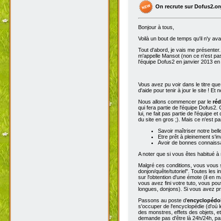
On recrute sur Dofus2.or
Bonjour à tous,
Voilà un bout de temps qu'il n'y av
Tout d'abord, je vais me présenter. 
m'appelle Mansot (non ce n'est pas
l'équipe Dofus2 en janvier 2013 en
Vous avez pu voir dans le titre qu
d'aide pour tenir à jour le site ! E
Nous allons commencer par le
réd
qui fera partie de l'équipe Dofus2.
lui, ne fait pas partie de l'équipe e
du site en gros ;). Mais ce n'est p
Savoir maîtriser notre bell
Etre prêt à pleinement s'in
Avoir de bonnes connaissa
A noter que si vous êtes habitué à 
Malgré ces conditions, vous vous se
donjon/quête/tutoriel". Toutes les
sur l'obtention d'une émote (il en 
vous avez fini votre tuto, vous pou
longues, donjons). Si vous avez pro
Passons au poste d'
encyclopéd
s'occuper de l'encyclopédie (d'où l
des monstres, effets des objets, e
demande pas d'être là 24h/24h, pas