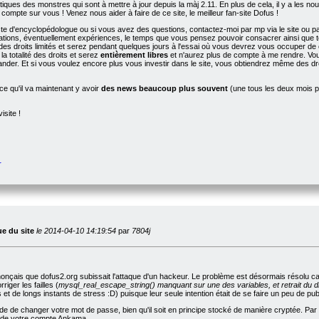
tiques des monstres qui sont à mettre à jour depuis la màj 2.11. En plus de cela, il y a les nou
 compte sur vous ! Venez nous aider à faire de ce site, le meilleur fan-site Dofus !
te d'encyclopédologue ou si vous avez des questions, contactez-moi par mp via le site ou pa
ations, éventuellement expériences, le temps que vous pensez pouvoir consacrer ainsi que tou
des droits limités et serez pendant quelques jours à l'essai où vous devrez vous occuper de 
a totalité des droits et serez
entièrement libres
et n'aurez plus de compte à me rendre. Vou
nder. Et si vous voulez encore plus vous investir dans le site, vous obtiendrez même des d
e qu'il va maintenant y avoir
des news beaucoup plus souvent
(une tous les deux mois pl
isite !
r
ue du site
le 2014-04-10 14:19:54
par
7804j
onçais que dofus2.org subissait l'attaque d'un hackeur. Le problème est désormais résolu car l
iger les failles (
mysql_real_escape_string() manquant sur une des variables, et retrait du di
t de longs instants de stress :D) puisque leur seule intention était de se faire un peu de pu
 de changer votre mot de passe, bien qu'il soit en principe stocké de manière cryptée. Par a
i de votre compte Ankama.