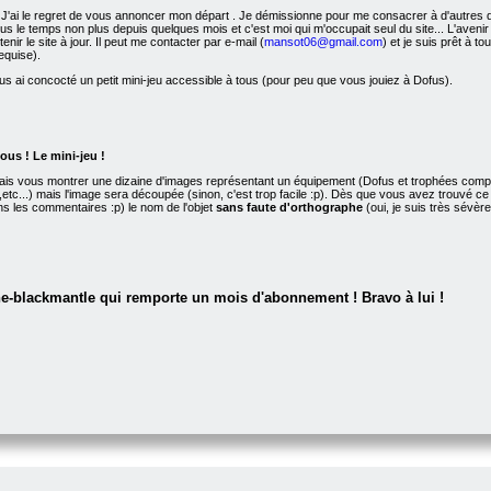
 J'ai le regret de vous annoncer mon départ
. Je démissionne pour me consacrer à d'autres de
a plus le temps non plus depuis quelques mois et c'est moi qui m'occupait seul du site... L'av
enir le site à jour. Il peut me contacter par e-mail (
mansot06@gmail.com
) et je suis prêt à to
equise).
ous ai concocté un petit mini-jeu accessible à tous (pour peu que vous jouiez à Dofus).
ous ! Le mini-jeu !
ais vous montrer une dizaine d'images représentant un équipement (Dofus et trophées compris
ine,etc...) mais l'image sera découpée (sinon, c'est trop facile :p). Dès que vous avez trouvé 
s les commentaires :p) le nom de l'objet
sans faute d'orthographe
(oui, je suis très sévèr
he-blackmantle qui remporte un mois d'abonnement ! Bravo à lui !