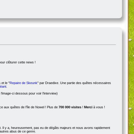
pour clôturer cette news !
 et le "
Repaire de Skeunk
" par Draedixe. Une partie des quêtes nécessaires
Géant
.
l'image-ci dessous pour voir l'interview)
 aux quêtes de l'île de Nowel ! Plus de
700 000 visites
!
Merci
à vous !
ot. Il y a, heureusement, pas eu de dégâts majeurs et nous avons rapidement
d'autres abus de ce genre.