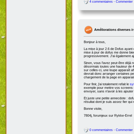
4 commentaires - Commenter
Améliorations diverses
l
Bonjour à tous,
La mise à jour 2.6 de Dofus ayant 
mise à jour de dofus me donne bien 
progressivement. J'ai également aj
Sinon, vous l'avez peut-être déjà 
désormais toutes une hauteur de 4
sur celles-ci, une loupe apparaît a
devrait donc arranger certaines pers
chargement de la page en apparais
Pour finir, j'ai totalement refait le
sy
exemple pour mettre vos screens s
envoyer, sans n'avoir à les ajoute
Et juste une petite annecdote : do
résultat dont je suis assez fier qu
Bonne visite,
7804j, forumjeux sur Rykke-Errel
0 commentaires - Commenter