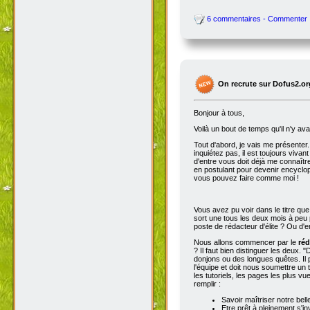
6 commentaires - Commenter
On recrute sur Dofus2.or
Bonjour à tous,
Voilà un bout de temps qu'il n'y av
Tout d'abord, je vais me présenter. 
inquiétez pas, il est toujours viva
d'entre vous doit déjà me connaître
en postulant pour devenir encyclop
vous pouvez faire comme moi !
Vous avez pu voir dans le titre qu
sort une tous les deux mois à peu p
poste de rédacteur d'élite ? Ou d'e
Nous allons commencer par le
réd
? Il faut bien distinguer les deux. "
donjons ou des longues quêtes. Il p
l'équipe et doit nous soumettre un t
les tutoriels, les pages les plus v
remplir :
Savoir maîtriser notre bell
Etre prêt à pleinement s'in