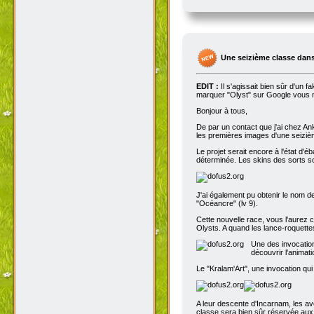
Une seizième classe dans
EDIT :
Il s'agissait bien sûr d'un 
marquer "Olyst" sur Google vous m
Bonjour à tous,
De par un contact que j'ai chez An
les premières images d'une seizième
Le projet serait encore à l'état d'
déterminée. Les skins des sorts son
J'ai également pu obtenir le nom de
"Océancre" (lv 9).
Cette nouvelle race, vous l'aurez c
Olysts. A quand les lance-roquettes
Une des invocation
découvrir l'animat
Le "Kralam'Art", une invocation qui
A leur descente d'Incarnam, les av
classe sera bien sûr réservée au