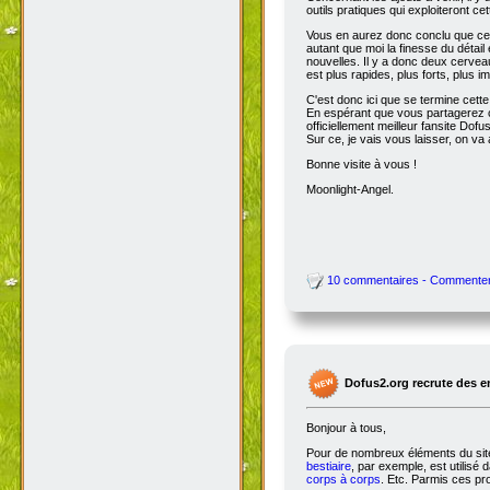
outils pratiques qui exploiteront c
Vous en aurez donc conclu que cet
autant que moi la finesse du détai
nouvelles. Il y a donc deux cervea
est plus rapides, plus forts, plus ima
C'est donc ici que se termine cet
En espérant que vous partagerez ce
officiellement meilleur fansite Dofus 
Sur ce, je vais vous laisser, on va a
Bonne visite à vous !
Moonlight-Angel.
10 commentaires - Commente
Dofus2.org recrute des 
Bonjour à tous,
Pour de nombreux éléments du site,
bestiaire
, par exemple, est utilisé 
corps à corps
. Etc. Parmis ces pro