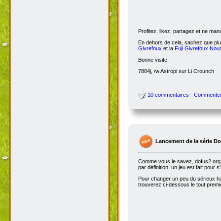
Profitez, likez, partagez et ne ma
En dehors de cela, sachez que plus
Givrefoux
et la
Fuji Givrefoux Nour
Bonne visite,
7804j, /w Astropi sur Li Crounch
10 commentaires - Commente
Lancement de la série D
Comme vous le savez, dofus2.org e
par définition, un jeu est fait pour
Pour changer un peu du sérieux habi
trouverez ci-dessous le tout premie