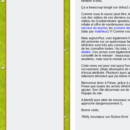
Bonjour à tous,
Ça
a beaucoup bougé sur dofus2.or
Comme vous le savez peut-être, l
voir des vidéos de ces derniers s
vidéos du Goultarminator ajoutées
refaite et offre de nombreuses no
serveur du tournoi
, les
screens des
(faits par
matthieur
) !!! Comme vou
Mais aujourd'hui, voici également l'
été présente sur un quelconque fan 
éthérées sont très peu connues car 
de les connaître toutes ! Au total,
dédiée
. Ces armes sont également 
conseillé de le retester : beaucou
anodines, mais tout le monde se r
Cette news est pour moi aussi l'o
recrutement, j'étais désespéré de 
d'essai attribuée. Plusieurs jours 
tellement démotivé que j'ai même hé
Bienvenue donc à Finwe, grâce à q
Finwe que toutes les armes éthérée
ajouter. Son rôle désormais est de m
l'équipe du site.
A bientôt pour plein de nouveaux ou
approche dangereusement !),
Bonne visite,
7804j, forumjeux sur Rykke-Errel