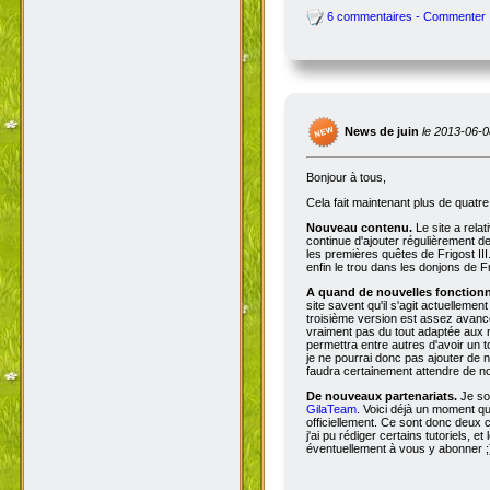
6 commentaires - Commenter
News de juin
le 2013-06-0
Bonjour à tous,
Cela fait maintenant plus de quatr
Nouveau contenu.
Le site a rela
continue d'ajouter régulièrement d
les premières quêtes de Frigost III
enfin le trou dans les donjons de Fri
A quand de nouvelles fonctionna
site savent qu'il s'agit actuellemen
troisième version est assez avancée
vraiment pas du tout adaptée aux n
permettra entre autres d'avoir un 
je ne pourrai donc pas ajouter de no
faudra certainement attendre de no
De nouveaux partenariats.
Je so
GilaTeam
. Voici déjà un moment qu'
officiellement. Ce sont donc deux
j'ai pu rédiger certains tutoriels, e
éventuellement à vous y abonner ;