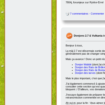
7804j, forumjeux sur Rykke-Errel
7 commentaires - Commenter
Donjons 2.7 & Vulkania
l
Bonjour à tous,
La màj 2.7 est désormais sortie dep
généralement pas de changer simple
Mais ça avance ! Donc un petit réc
Donjon Wabbit
(dont j'ai c
Donjon des Rats de Brâk
Donjon des Rats de Bonta
Donjon des larves
(dont l'
Mais le plus important, c'est que j'
J'ai également commencé à ajoute
consulter cette section qui est qua
bloquent :/ D'ailleurs, vos donatio
J'essaye également de préparer le 
retransmission commentée en dire
Ah oui et, pour la fin : Vous aimez