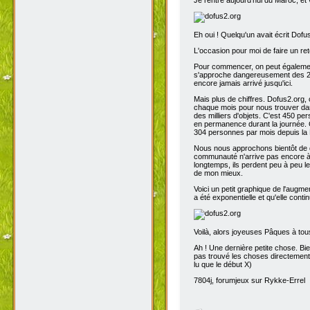
Eh oui ! Quelqu'un avait écrit Dofu
L'occasion pour moi de faire un reto
Pour commencer, on peut également 
s'approche dangereusement des 200
encore jamais arrivé jusqu'ici.
Mais plus de chiffres. Dofus2.org,
chaque mois pour nous trouver dans
des milliers d'objets. C'est 450 p
en permanence durant la journée. C
304 personnes par mois depuis la 
Nous nous approchons bientôt de de
communauté n'arrive pas encore à s
longtemps, ils perdent peu à peu l
de mon mieux.
Voici un petit graphique de l'augme
a été exponentielle et qu'elle contin
Voilà, alors joyeuses Pâques à tou
Ah ! Une dernière petite chose. Bien
pas trouvé les choses directement t
lu que le début X)
7804j, forumjeux sur Rykke-Errel