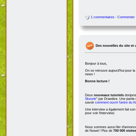
1 commentaires - Commenter
Des nouvelles du site et 
Bonjour à tous,
On se retrouve aujourd'hui pour 
news !
Bonne lecture !
Deux
nouveaux tutoriels
donjons 
Skeunk
" par Draedixe. Une partie
savoir
comment ouvrir l'antre du 
Une interview a également fait son
pour voir l'interview)
Nous sommes aussi fier d'annoncer
de Nowel ! Plus de
700 000 visite