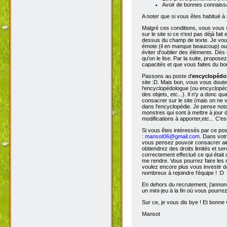
Avoir de bonnes connaissa
A noter que si vous êtes habitué à 
Malgré ces conditions, vous vous s
sur le site si ce n'est pas déjà fa
dessus du champ de texte. Je vous 
émote (il en manque beaucoup) ou s
éviter d'oublier des éléments. Dès 
qu'on le lise. Par la suite, propos
capacités et que vous faites du bon
Passons au poste d'
encyclopéd
site :D. Mais bon, vous vous doutez
l'encyclopédologue (ou encyclopédis
des objets, etc...). Il n'y a donc
consacrer sur le site (mais on ne v
dans l'encyclopédie. Je pense not
monstres qui sont à mettre à jour de
modifications à apporter,etc... C'es
Si vous êtes intéressés par ce pos
:
mansot06@gmail.com
. Dans vot
vous pensez pouvoir consacrer ains
obtiendrez des droits limités et s
correctement effectué ce qui était 
me rendre. Vous pourrez faire les 
voulez encore plus vous investir d
nombreux à rejoindre l'équipe ! :D
En dehors du recrutement, j'annonc
un mini-jeu à la fin où vous pourre
Sur ce, je vous dis bye ! Et bonne v
Mansot