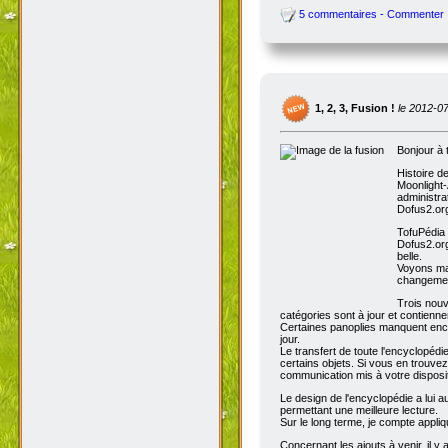
5 commentaires - Commenter
1, 2, 3, Fusion !
le 2012-0
Bonjour à 
Histoire d
Moonlight-
administra
Dofus2.org
TofuPédia
Dofus2.org
belle.
Voyons mai
changemen
Trois nouv
catégories sont à jour et contienn
Certaines panoplies manquent enco
jour.
Le transfert de toute l'encyclopédi
certains objets. Si vous en trouve
communication mis à votre disposit
Le design de l'encyclopédie a lui au
permettant une meilleure lecture.
Sur le long terme, je compte appli
Concernant les ajouts à venir, il y