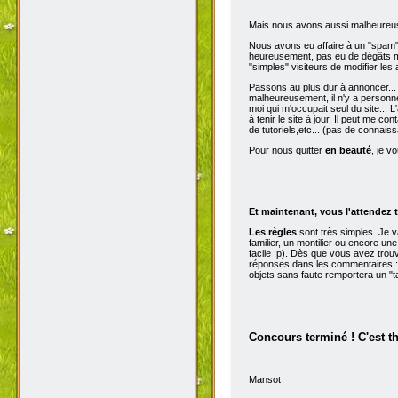
Mais nous avons aussi malheureu
Nous avons eu affaire à un "spam" d
heureusement, pas eu de dégâts ma
"simples" visiteurs de modifier les
Passons au plus dur à annoncer...
malheureusement, il n'y a personne 
moi qui m'occupait seul du site...
à tenir le site à jour. Il peut me con
de tutoriels,etc... (pas de connai
Pour nous quitter
en beauté
, je v
Et maintenant, vous l'attendez t
Les règles
sont très simples. Je 
familier, un montilier ou encore une
facile :p). Dès que vous avez trou
réponses dans les commentaires :p
objets sans faute remportera un "t
Concours terminé ! C'est t
Mansot