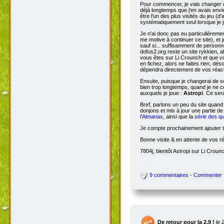
Pour commencer, je vais changer de
déjà longtemps que j'en avais envie
être l'un des plus visités du jeu (d
systématiquement seul lorsque je jo
Je n'ai donc pas eu particulièreme
me motive à continuer ce site), et 
sauf si... suffisamment de person
dofus2.org reste un site rykkien, 
vous êtes sur Li Crounch et que vo
en fichez, alors ne faites rien, dé
dépendra directement de vos réact
Ensuite, puisque je changerai de se
bien trop longtemps, quand je ne c
auxquels je joue :
Astropi
. Ce ser
Bref, parlons un peu du site quand
donjons et mis à jour une partie d
l'Almanax
, ainsi que la
série des q
Je compte prochainement ajouter to
Bonne visite & en attente de vos r
7804j, bientôt Astropi sur Li Croun
9 commentaires - Commenter
De retour pour la 2.9 !
le 