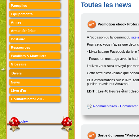
Toutes les news
Panoplies
Équipements
Armes
Promotion ebook Profecie
Armes éthérées
A l'occasion du lancement du
site 
Bestiaire
Pour cela, vous n'avez que deux ch
Ressources
- Likez la page Facebook du livre (
Familiers & Montiliers
- Postez un message avec le hasht
Glossaire
Le livre vous sera envoyé par me
Cette offre n'est valable que penda
Divers
Plus d'informations sur le livre son
News
publier un avis sur Amazon !
Livre d'or
EDIT : Les 48 heures étant désor
Goultarminator 2012
4 commentaires - Commenter
Google+
Sortie du roman "Profeci