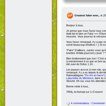
Greatest faker ever...
le 2
Bonjour à tous,
Je pense que vous l'avez tous com
était bel et bien un Fake ==> l'Oly
réussies. Vous pourrez le retrouve
Vous l'avez remarqué, il y a pas m
semé beaucoup d'indices ! ;) Si vra
*Fake*
D'ailleurs, saviez-vous qu'
lunettes NVidia pourront y jouer ? *
Bien évidemment que non ! C'est a
(contrairement à ce que un bon qua
été suivi de Dofus 1.10...
Les joueurs accros à mon site, qui
remarqué, il y a eu depuis la dern
Rabmablagues "
Du rire en barre
")
Labyrinthe du Minotoror
, dans la c
Skeunk. Eh oui, vous les attendiez
Bonne visite à tous,
7804j, /w Astropi sur Li Crounch
4 commentaires - Commenter