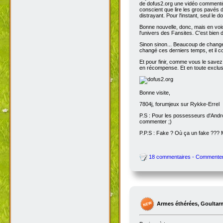
de dofus2.org une vidéo commentée
conscient que lire les gros pavés d
distrayant. Pour l'instant, seul le do
Bonne nouvelle, donc, mais en voic
l'univers des Fansites. C'est bien
Sinon sinon... Beaucoup de change
changé ces derniers temps, et il co
Et pour finir, comme vous le savez
en récompense. Et en toute exclusi
Bonne visite,
7804j, forumjeux sur Rykke-Errel
P.S : Pour les possesseurs d'Andro
commenter ;)
P.P.S : Fake ? Où ça un fake ???
18 commentaires - Commente
Armes éthérées, Goultar