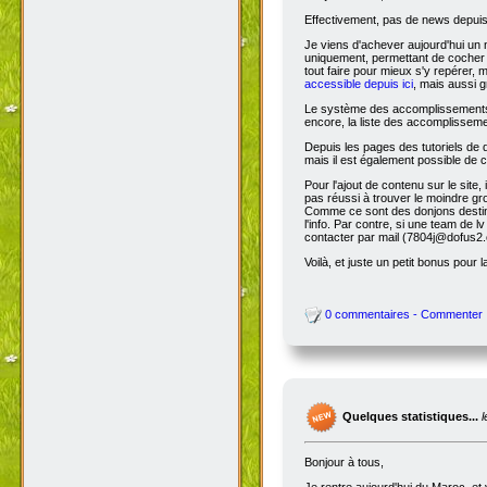
Effectivement, pas de news depuis 
Je viens d'achever aujourd'hui un 
uniquement, permettant de cocher l
tout faire pour mieux s'y repérer, 
accessible depuis ici
, mais aussi g
Le système des accomplissements ne 
encore, la liste des accomplisseme
Depuis les pages des tutoriels de
mais il est également possible de cl
Pour l'ajout de contenu sur le site,
pas réussi à trouver le moindre gr
Comme ce sont des donjons destinés a
l'info. Par contre, si une team de
contacter par mail (7804j@dofus2.
Voilà, et juste un petit bonus pour l
0 commentaires - Commenter
Quelques statistiques...
Bonjour à tous,
Je rentre aujourd'hui du Maroc, et 