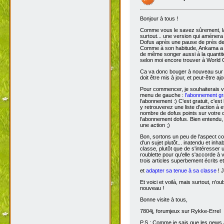
Bonjour à tous !
Comme vous le savez sûrement, 
surtout... une version qui aménera
Dofus après une pause de près de si
Comme à son habitude, Ankama a chois
de même songer aussi à la quantit
selon moi encore trouver à World 
Ca va donc bouger à nouveau sur D
doit être mis à jour, et peut-être aj
Pour commencer, je souhaiterais 
menu de gauche :
l'abonnement gra
l'abonnement :) C'est gratuit, c'est
y retrouverez une liste d'action à 
nombre de dofus points sur votre
l'abonnement dofus. Bien entendu, 
une action ;)
Bon, sortons un peu de l'aspect com
d'un sujet plutôt... inatendu et inha
classe, plutôt que de s'intéresser
roublette pour qu'elle s'accorde à
trois articles superbement écrits e
et
adapter sa tenue à sa classe
! J
Et voici et voilà, mais surtout, n'
nouveau !
Bonne visite à tous,
7804j, forumjeux sur Rykke-Errel
P.S : Comme je sais que les news a