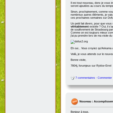
Il est tout nouveau, donc je vous i
seront ajoutées au cours du temps p
Sinon, prochainement, comme vous
nombreux autres éléments, je vais 
ces prochaines semaines sur Dofu
Un petit fait divers, pour que vou
véritablement
existée ? Oui, il s'
de soulèvement de Strasbourg par N
Comme on est toujours mieux conva
j'ai pu prendre lors de ma visite d
Eh oui... Vous croyiez qu'Ankama av
Voilà, je vous attends sur le nouv
Bonne visite,
7804j, forumjeux sur Rykke-Errel
7 commentaires - Commenter
Nouveau : Accomplissem
Bonjour à tous,