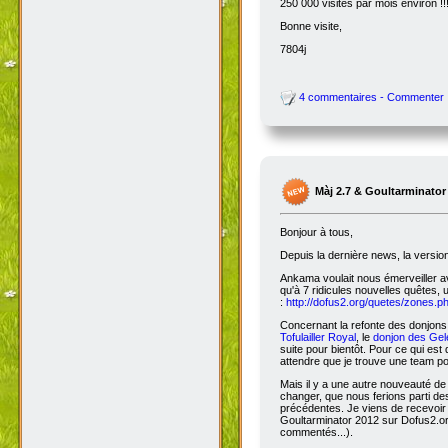
250 000 visites par mois environ !!
Bonne visite,
7804j
4 commentaires - Commenter
Màj 2.7 & Goultarminator
Bonjour à tous,
Depuis la dernière news, la versio
Ankama voulait nous émerveiller avec
qu'à 7 ridicules nouvelles quêtes, 
:
http://dofus2.org/quetes/zones.
Concernant la refonte des donjons, 
Tofulailler Royal
, le
donjon des Gel
suite pour bientôt. Pour ce qui es
attendre que je trouve une team po
Mais il y a une autre nouveauté de 
changer, que nous ferions parti de
précédentes. Je viens de recevoir
Goultarminator 2012 sur Dofus2.org
commentés...).