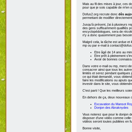
Mais au fil des mises à jour, ces 
pour que je sois capable de m'en o
Dofus2.org recrute donc
dès aujo
permettant de modifier directement
Jusqu'à présent, j'ai à plusieurs re
des gens suffisamment qualifiés po
encyclopédologues, sera de récolter
n'y a donc quasimment pas besoin d
Malgré cela, la tâche est ardue et 
mp ou par e-mail à contact@dofus2.
Etre âgé de 14 ans au mi
Etre prêt à pleinement s'in
Avoir de bonnes connaissa
Dans votre e-mail ou mp, merci de
consacrer ainsi que tous les autres
limités et serez pendant quelques 
ce qui était demandé, vous obtiendr
faire les modifications ou ajouts 
investir dans le site, vous obtiend
C'est parti ! Que les meilleurs soien
En dehors de ça, deux nouveaux don
Excavation du Mansot Ro
Donjon des Abraknydes
Vous noterez que pour le donjon de
disposer d'une vidéo comme celle-
vidéos seront toutes publiées en ful
Bonne visite,