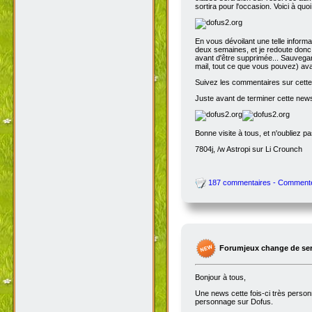
sortira pour l'occasion. Voici à quo
En vous dévoilant une telle inform
deux semaines, et je redoute donc 
avant d'être supprimée... Sauvegar
mail, tout ce que vous pouvez) avant
Suivez les commentaires sur cette 
Juste avant de terminer cette news
Bonne visite à tous, et n'oubliez p
7804j, /w Astropi sur Li Crounch
187 commentaires - Comment
Forumjeux change de serv
Bonjour à tous,
Une news cette fois-ci très perso
personnage sur Dofus.