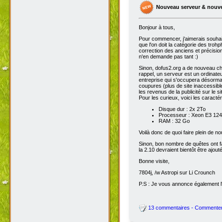
Nouveau serveur & nouv
Bonjour à tous,
Pour commencer, j'aimerais souhai
que l'on doit la catégorie des troh
correction des anciens et précisions
n'en demande pas tant :)
Sinon, dofus2.org a de nouveau chan
rappel, un serveur est un ordinateu
entreprise qui s'occupera désorma
coupures (plus de site inaccessibl
les revenus de la publicité sur le sit
Pour les curieux, voici les caracté
Disque dur : 2x 2To
Processeur : Xeon E3 1245
RAM : 32 Go
Voilà donc de quoi faire plein de 
Sinon, bon nombre de quêtes ont fait
la 2.10 devraient bientôt être ajout
Bonne visite,
7804j, /w Astropi sur Li Crounch
P.S : Je vous annonce également l'
13 commentaires - Commente