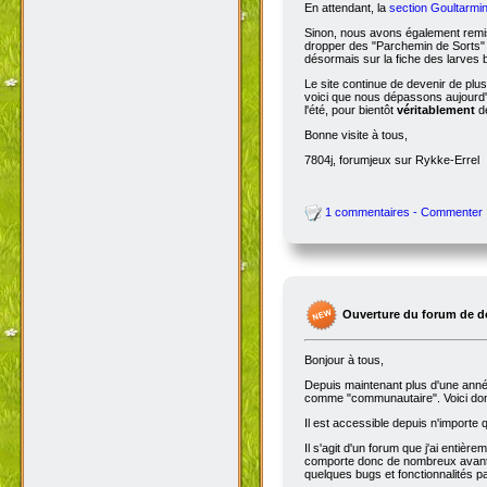
En attendant, la
section Goultarmin
Sinon, nous avons également remis
dropper des "Parchemin de Sorts" s
désormais sur la fiche des larves b
Le site continue de devenir de plu
voici que nous dépassons aujourd'hu
l'été, pour bientôt
véritablement
de
Bonne visite à tous,
7804j, forumjeux sur Rykke-Errel
1 commentaires - Commenter
Ouverture du forum de d
Bonjour à tous,
Depuis maintenant plus d'une année,
comme "communautaire". Voici don
Il est accessible depuis n'importe
Il s'agit d'un forum que j'ai entiè
comporte donc de nombreux avantag
quelques bugs et fonctionnalités 