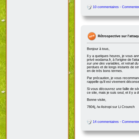
10 commentaires - Commente
Rétrospective sur l'attaq
Bonjour à tous,
Il y a quelques heures, je vous an
privé wodama.fr, à l'origine de l'at
sur une des variables, et retrait du
perdues et de longs instants de str
en de très bons termes.
Par précaution, je vous recommande
rappelle qu'il est vivement décon
Si vous découvrez une faille de séc
ce site, mais je suis seul, et il 
Bonne visite,
7804j, /w Astropi sur Li Crounch
14 commentaires - Commente