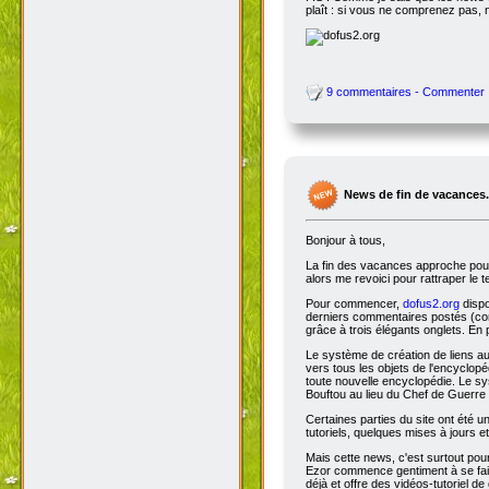
plaît : si vous ne comprenez pas, 
9 commentaires - Commenter
News de fin de vacances.
Bonjour à tous,
La fin des vacances approche pour 
alors me revoici pour rattraper le 
Pour commencer,
dofus2.org
dispo
derniers commentaires postés (comm
grâce à trois élégants onglets. En 
Le système de création de liens a
vers tous les objets de l'encyclop
toute nouvelle encyclopédie. Le sys
Bouftou au lieu du Chef de Guerre 
Certaines parties du site ont été
tutoriels, quelques mises à jours e
Mais cette news, c'est surtout pou
Ezor commence gentiment à se fair
déjà et offre des vidéos-tutoriel de