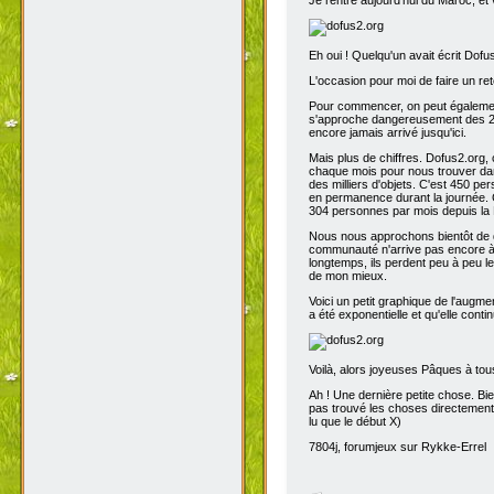
Eh oui ! Quelqu'un avait écrit Dofu
L'occasion pour moi de faire un reto
Pour commencer, on peut également 
s'approche dangereusement des 200
encore jamais arrivé jusqu'ici.
Mais plus de chiffres. Dofus2.org,
chaque mois pour nous trouver dans
des milliers d'objets. C'est 450 p
en permanence durant la journée. C
304 personnes par mois depuis la 
Nous nous approchons bientôt de de
communauté n'arrive pas encore à s
longtemps, ils perdent peu à peu l
de mon mieux.
Voici un petit graphique de l'augme
a été exponentielle et qu'elle contin
Voilà, alors joyeuses Pâques à tou
Ah ! Une dernière petite chose. Bien
pas trouvé les choses directement t
lu que le début X)
7804j, forumjeux sur Rykke-Errel