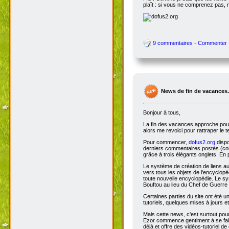
plaît : si vous ne comprenez pas, 
9 commentaires - Commenter
News de fin de vacances.
Bonjour à tous,
La fin des vacances approche pour 
alors me revoici pour rattraper le 
Pour commencer,
dofus2.org
dispo
derniers commentaires postés (comm
grâce à trois élégants onglets. En 
Le système de création de liens a
vers tous les objets de l'encyclop
toute nouvelle encyclopédie. Le sys
Bouftou au lieu du Chef de Guerre 
Certaines parties du site ont été
tutoriels, quelques mises à jours e
Mais cette news, c'est surtout pou
Ezor commence gentiment à se fair
déjà et offre des vidéos-tutoriel de