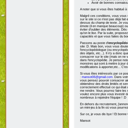
Avoir de bonnes connaissa
A noter que si vous êtes habitué à 
Malgré ces conditions, vous vous s
sur le site si ce n'est pas déjà fa
dessus du champ de texte. Je vous 
émote (il en manque beaucoup) ou s
éviter d'oublier des éléments. Dès 
qu'on le lise. Par la suite, propos
capacités et que vous faites du bon
Passons au poste d'
encyclopéd
site :D. Mais bon, vous vous doutez
l'encyclopédologue (ou encyclopédis
des objets, etc...). Il n'y a donc
consacrer sur le site (mais on ne v
dans l'encyclopédie. Je pense not
monstres qui sont à mettre à jour de
modifications à apporter,etc... C'es
Si vous êtes intéressés par ce pos
:
mansot06@gmail.com
. Dans vot
vous pensez pouvoir consacrer ains
obtiendrez des droits limités et s
correctement effectué ce qui était 
me rendre. Vous pourrez faire les 
voulez encore plus vous investir d
nombreux à rejoindre l'équipe ! :D
En dehors du recrutement, j'annonc
un mini-jeu à la fin où vous pourre
Sur ce, je vous dis bye ! Et bonne v
Mansot