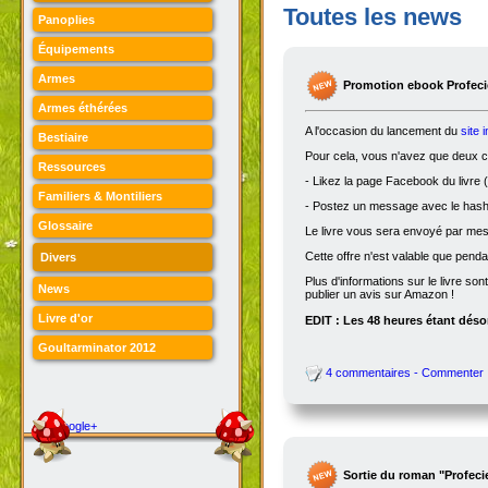
Toutes les news
Panoplies
Équipements
Armes
Promotion ebook Profecie
Armes éthérées
A l'occasion du lancement du
site 
Bestiaire
Pour cela, vous n'avez que deux ch
Ressources
- Likez la page Facebook du livre (
Familiers & Montiliers
- Postez un message avec le hasht
Glossaire
Le livre vous sera envoyé par me
Cette offre n'est valable que penda
Divers
Plus d'informations sur le livre son
News
publier un avis sur Amazon !
Livre d'or
EDIT : Les 48 heures étant désor
Goultarminator 2012
4 commentaires - Commenter
Google+
Sortie du roman "Profeci