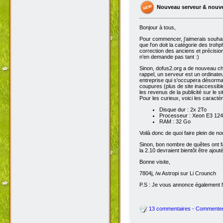
Nouveau serveur & nouv
Bonjour à tous,
Pour commencer, j'aimerais souhai
que l'on doit la catégorie des troh
correction des anciens et précisions
n'en demande pas tant :)
Sinon, dofus2.org a de nouveau chan
rappel, un serveur est un ordinateu
entreprise qui s'occupera désorma
coupures (plus de site inaccessibl
les revenus de la publicité sur le sit
Pour les curieux, voici les caracté
Disque dur : 2x 2To
Processeur : Xeon E3 1245
RAM : 32 Go
Voilà donc de quoi faire plein de 
Sinon, bon nombre de quêtes ont fait
la 2.10 devraient bientôt être ajout
Bonne visite,
7804j, /w Astropi sur Li Crounch
P.S : Je vous annonce également l'
13 commentaires - Commente