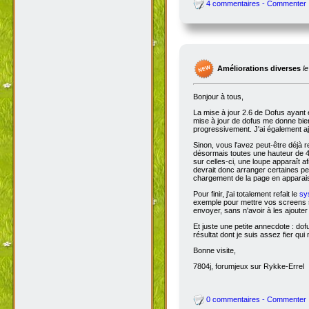
4 commentaires - Commenter
Améliorations diverses
l
Bonjour à tous,
La mise à jour 2.6 de Dofus ayant 
mise à jour de dofus me donne bien 
progressivement. J'ai également aj
Sinon, vous l'avez peut-être déjà 
désormais toutes une hauteur de 4
sur celles-ci, une loupe apparaît a
devrait donc arranger certaines pers
chargement de la page en apparais
Pour finir, j'ai totalement refait le
sy
exemple pour mettre vos screens s
envoyer, sans n'avoir à les ajoute
Et juste une petite annecdote : do
résultat dont je suis assez fier qu
Bonne visite,
7804j, forumjeux sur Rykke-Errel
0 commentaires - Commenter