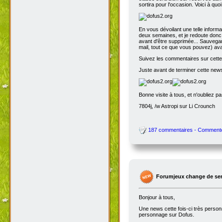
sortira pour l'occasion. Voici à quo
En vous dévoilant une telle inform
deux semaines, et je redoute donc 
avant d'être supprimée... Sauvegar
mail, tout ce que vous pouvez) avant
Suivez les commentaires sur cette 
Juste avant de terminer cette news
Bonne visite à tous, et n'oubliez p
7804j, /w Astropi sur Li Crounch
187 commentaires - Comment
Forumjeux change de serv
Bonjour à tous,
Une news cette fois-ci très perso
personnage sur Dofus.