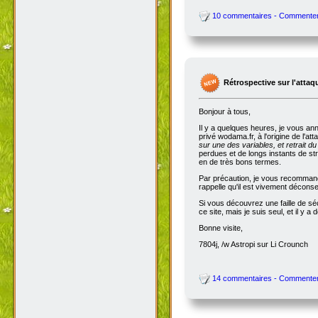
10 commentaires - Commente
Rétrospective sur l'attaq
Bonjour à tous,
Il y a quelques heures, je vous an
privé wodama.fr, à l'origine de l'at
sur une des variables, et retrait du
perdues et de longs instants de str
en de très bons termes.
Par précaution, je vous recommande
rappelle qu'il est vivement décon
Si vous découvrez une faille de séc
ce site, mais je suis seul, et il 
Bonne visite,
7804j, /w Astropi sur Li Crounch
14 commentaires - Commente