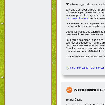
Effectivement, pas de news depuis 
Je viens d'achever aujourd'hui un 
uniquement, permettant de cocher l
tout faire pour mieux s'y repérer, 
accessible depuis ici
, mais aussi g
Le système des accomplissements ne 
encore, la liste des accomplisseme
Depuis les pages des tutoriels de
mais il est également possible de cl
Pour l'ajout de contenu sur le site,
pas réussi à trouver le moindre gr
Comme ce sont des donjons destinés a
l'info. Par contre, si une team de
contacter par mail (7804j@dofus2.
Voilà, et juste un petit bonus pour l
0 commentaires - Commenter
Quelques statistiques...
Bonjour à tous,
Je rentre aujourd'hui du Maroc, et 