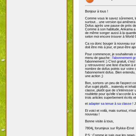
Bonjour à tous !
Comme vous le savez sûrement, 
surtout... une version qui aménera
Dofus après une pause de près de si
Comme à son habitude, Ankama a chois
de même songer aussi à la quantit
selon moi encore trouver à World 
Ca va donc bouger à nouveau sur D
doit être mis à jour, et peut-être aj
Pour commencer, je souhaiterais 
menu de gauche :
l'abonnement gra
l'abonnement :) C'est gratuit, c'est
y retrouverez une liste d'action à 
nombre de dofus points sur votre
l'abonnement dofus. Bien entendu, 
une action ;)
Bon, sortons un peu de l'aspect com
d'un sujet plutôt... inatendu et inha
classe, plutôt que de s'intéresser
roublette pour qu'elle s'accorde à
trois articles superbement écrits e
et
adapter sa tenue à sa classe
! J
Et voici et voilà, mais surtout, n'
nouveau !
Bonne visite à tous,
7804j, forumjeux sur Rykke-Errel
P.S : Comme je sais que les news a