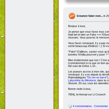
Greatest faker ever...
le 2
Bonjour à tous,
Je pense que vous l'avez tous com
était bel et bien un Fake ==> l'Oly
réussies. Vous pourrez le retrouve
Vous l'avez remarqué, il y a pas m
semé beaucoup d'indices ! ;) Si vra
*Fake*
D'ailleurs, saviez-vous qu'
lunettes NVidia pourront y jouer ? *
Bien évidemment que non ! C'est a
(contrairement à ce que un bon qua
été suivi de Dofus 1.10...
Les joueurs accros à mon site, qui
remarqué, il y a eu depuis la dern
Rabmablagues "
Du rire en barre
")
Labyrinthe du Minotoror
, dans la c
Skeunk. Eh oui, vous les attendiez
Bonne visite à tous,
7804j, /w Astropi sur Li Crounch
4 commentaires - Commenter