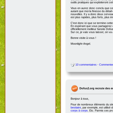
outils pratiques qui exploiteront c
Vous en aurez donc conclu que cet
autant que moi la finesse du détai
nouvelles. Il y a donc deux cervea
est plus rapides, plus forts, plus ima
C'est donc ici que se termine cet
En espérant que vous partagerez ce
officiellement meilleur fansite Dofus 
Sur ce, je vais vous laisser, on va a
Bonne visite à vous !
Moonlight-Angel.
10 commentaires - Commente
Dofus2.org recrute des 
Bonjour à tous,
Pour de nombreux éléments du site,
bestiaire
, par exemple, est utilisé 
corps à corps
. Etc. Parmis ces pro