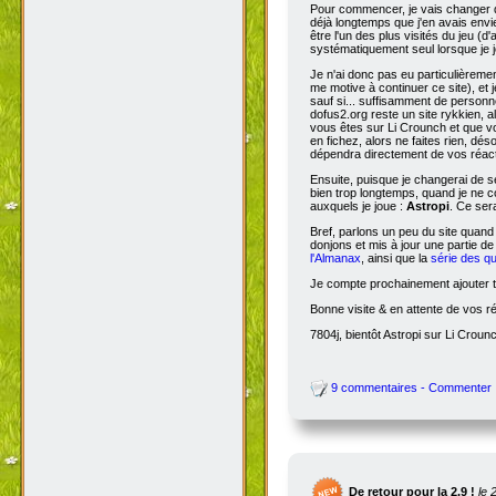
Pour commencer, je vais changer de
déjà longtemps que j'en avais envie
être l'un des plus visités du jeu (d
systématiquement seul lorsque je jo
Je n'ai donc pas eu particulièreme
me motive à continuer ce site), et 
sauf si... suffisamment de person
dofus2.org reste un site rykkien, 
vous êtes sur Li Crounch et que vo
en fichez, alors ne faites rien, dé
dépendra directement de vos réact
Ensuite, puisque je changerai de se
bien trop longtemps, quand je ne c
auxquels je joue :
Astropi
. Ce ser
Bref, parlons un peu du site quand
donjons et mis à jour une partie d
l'Almanax
, ainsi que la
série des q
Je compte prochainement ajouter to
Bonne visite & en attente de vos r
7804j, bientôt Astropi sur Li Croun
9 commentaires - Commenter
De retour pour la 2.9 !
le 