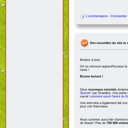
1 commentaires - Commenter
Des nouvelles du site et 
Bonjour à tous,
On se retrouve aujourd'hui pour 
news !
Bonne lecture !
Deux
nouveaux tutoriels
donjons 
Skeunk
" par Draedixe. Une partie
savoir
comment ouvrir l'antre du 
Une interview a également fait son
pour voir l'interview)
Nous sommes aussi fier d'annoncer
de Nowel ! Plus de
700 000 visite