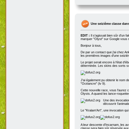
Une seizième classe dans
EDIT :
Il s'agissait bien sûr d'un 
marquer "Olyst" sur Google vous m
Bonjour à tous,
De par un contact que j'ai chez An
les premières images d'une seizième
Le projet serait encore à l'état d'
déterminée. Les skins des sorts son
J'ai également pu obtenir le nom de
"Océancre" (lv 9).
Cette nouvelle race, vous l'aurez c
Olysts. A quand les lance-roquettes
Une des invocation
découvrir l'animat
Le "Kralam'Art", une invocation qui
A leur descente d'Incarnam, les av
classe sera bien sûr réservée au