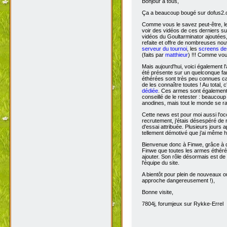
Bonjour à tous,
Ça
a beaucoup bougé sur dofus2.or
Comme vous le savez peut-être, l
voir des vidéos de ces derniers s
vidéos du Goultarminator ajoutées
refaite et offre de nombreuses no
serveur du tournoi
, les
screens des
(faits par
matthieur
) !!! Comme vou
Mais aujourd'hui, voici également l'
été présente sur un quelconque fan 
éthérées sont très peu connues car 
de les connaître toutes ! Au total,
dédiée
. Ces armes sont également 
conseillé de le retester : beaucou
anodines, mais tout le monde se r
Cette news est pour moi aussi l'o
recrutement, j'étais désespéré de 
d'essai attribuée. Plusieurs jours 
tellement démotivé que j'ai même hé
Bienvenue donc à Finwe, grâce à q
Finwe que toutes les armes éthérée
ajouter. Son rôle désormais est de m
l'équipe du site.
A bientôt pour plein de nouveaux ou
approche dangereusement !),
Bonne visite,
7804j, forumjeux sur Rykke-Errel