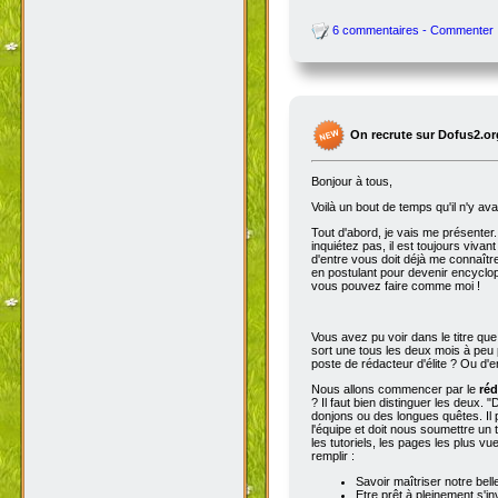
6 commentaires - Commenter
On recrute sur Dofus2.or
Bonjour à tous,
Voilà un bout de temps qu'il n'y av
Tout d'abord, je vais me présenter. 
inquiétez pas, il est toujours viva
d'entre vous doit déjà me connaître
en postulant pour devenir encyclop
vous pouvez faire comme moi !
Vous avez pu voir dans le titre qu
sort une tous les deux mois à peu p
poste de rédacteur d'élite ? Ou d'e
Nous allons commencer par le
réd
? Il faut bien distinguer les deux. "
donjons ou des longues quêtes. Il p
l'équipe et doit nous soumettre un t
les tutoriels, les pages les plus v
remplir :
Savoir maîtriser notre bell
Etre prêt à pleinement s'in