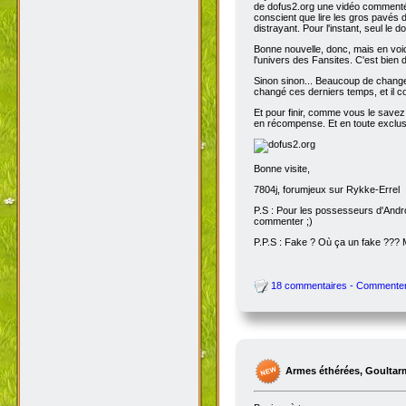
de dofus2.org une vidéo commentée
conscient que lire les gros pavés d
distrayant. Pour l'instant, seul le do
Bonne nouvelle, donc, mais en voic
l'univers des Fansites. C'est bien
Sinon sinon... Beaucoup de change
changé ces derniers temps, et il co
Et pour finir, comme vous le savez
en récompense. Et en toute exclusi
Bonne visite,
7804j, forumjeux sur Rykke-Errel
P.S : Pour les possesseurs d'Andro
commenter ;)
P.P.S : Fake ? Où ça un fake ???
18 commentaires - Commente
Armes éthérées, Goultar