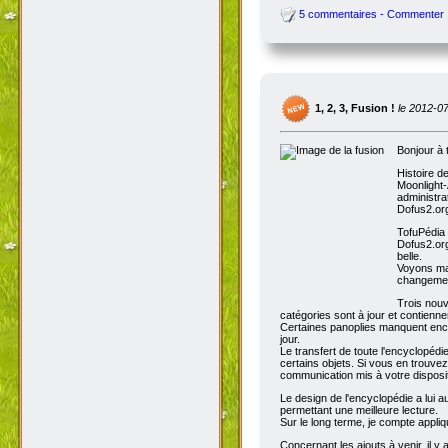
5 commentaires - Commenter
1, 2, 3, Fusion !
le 2012-0
Bonjour à 
Histoire d
Moonlight-
administra
Dofus2.org
TofuPédia
Dofus2.org
belle.
Voyons mai
changemen
Trois nouv
catégories sont à jour et contienn
Certaines panoplies manquent enco
jour.
Le transfert de toute l'encyclopédi
certains objets. Si vous en trouve
communication mis à votre disposit
Le design de l'encyclopédie a lui au
permettant une meilleure lecture.
Sur le long terme, je compte appli
Concernant les ajouts à venir, il y