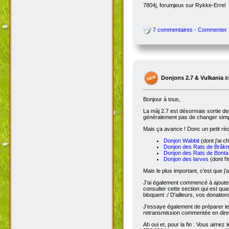
7804j, forumjeux sur Rykke-Errel
7 commentaires - Commenter
Donjons 2.7 & Vulkania
l
Bonjour à tous,
La màj 2.7 est désormais sortie dep
généralement pas de changer simple
Mais ça avance ! Donc un petit réc
Donjon Wabbit
(dont j'ai c
Donjon des Rats de Brâk
Donjon des Rats de Bonta
Donjon des larves
(dont l'
Mais le plus important, c'est que j'
J'ai également commencé à ajoute
consulter cette section qui est qua
bloquent :/ D'ailleurs, vos donatio
J'essaye également de préparer le 
retransmission commentée en dire
Ah oui et, pour la fin : Vous aimez