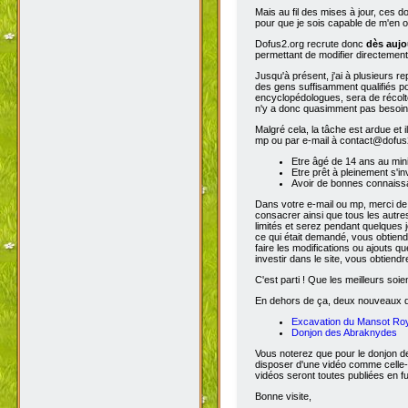
Mais au fil des mises à jour, ces 
pour que je sois capable de m'en o
Dofus2.org recrute donc
dès aujo
permettant de modifier directement
Jusqu'à présent, j'ai à plusieurs re
des gens suffisamment qualifiés po
encyclopédologues, sera de récolter
n'y a donc quasimment pas besoin d
Malgré cela, la tâche est ardue et 
mp ou par e-mail à contact@dofus2.
Etre âgé de 14 ans au mi
Etre prêt à pleinement s'in
Avoir de bonnes connaissa
Dans votre e-mail ou mp, merci de
consacrer ainsi que tous les autres
limités et serez pendant quelques 
ce qui était demandé, vous obtiendr
faire les modifications ou ajouts 
investir dans le site, vous obtiend
C'est parti ! Que les meilleurs soien
En dehors de ça, deux nouveaux don
Excavation du Mansot Ro
Donjon des Abraknydes
Vous noterez que pour le donjon de
disposer d'une vidéo comme celle-
vidéos seront toutes publiées en ful
Bonne visite,