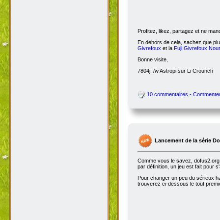
Profitez, likez, partagez et ne ma
En dehors de cela, sachez que plus
Givrefoux
et la
Fuji Givrefoux Nour
Bonne visite,
7804j, /w Astropi sur Li Crounch
10 commentaires - Commente
Lancement de la série D
Comme vous le savez, dofus2.org e
par définition, un jeu est fait pour
Pour changer un peu du sérieux habi
trouverez ci-dessous le tout premie