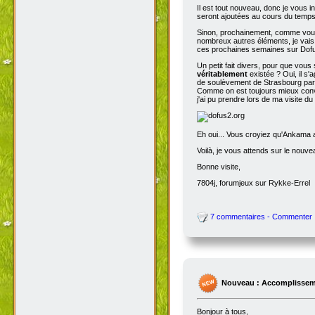
Il est tout nouveau, donc je vous i
seront ajoutées au cours du temps p
Sinon, prochainement, comme vous
nombreux autres éléments, je vais 
ces prochaines semaines sur Dofu
Un petit fait divers, pour que vou
véritablement
existée ? Oui, il s'
de soulèvement de Strasbourg par N
Comme on est toujours mieux conva
j'ai pu prendre lors de ma visite d
Eh oui... Vous croyiez qu'Ankama av
Voilà, je vous attends sur le nouv
Bonne visite,
7804j, forumjeux sur Rykke-Errel
7 commentaires - Commenter
Nouveau : Accomplissem
Bonjour à tous,