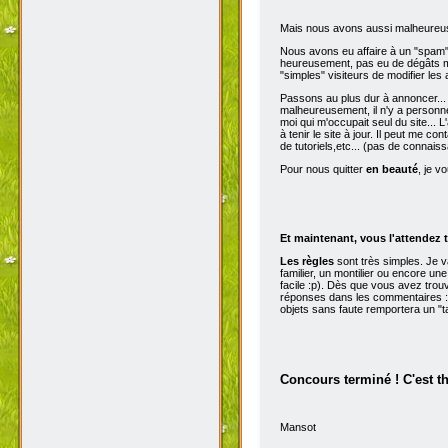
Mais nous avons aussi malheureu
Nous avons eu affaire à un "spam" d
heureusement, pas eu de dégâts ma
"simples" visiteurs de modifier les
Passons au plus dur à annoncer...
malheureusement, il n'y a personne 
moi qui m'occupait seul du site...
à tenir le site à jour. Il peut me con
de tutoriels,etc... (pas de connai
Pour nous quitter
en beauté
, je v
Et maintenant, vous l'attendez t
Les règles
sont très simples. Je 
familier, un montilier ou encore une
facile :p). Dès que vous avez trou
réponses dans les commentaires :p
objets sans faute remportera un "t
Concours terminé ! C'est t
Mansot