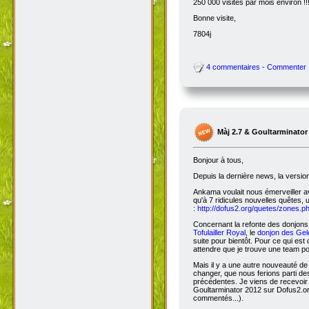
250 000 visites par mois environ !!
Bonne visite,
7804j
4 commentaires - Commenter
Màj 2.7 & Goultarminator
Bonjour à tous,
Depuis la dernière news, la versio
Ankama voulait nous émerveiller avec
qu'à 7 ridicules nouvelles quêtes, 
:
http://dofus2.org/quetes/zones.
Concernant la refonte des donjons, 
Tofulailler Royal
, le
donjon des Gel
suite pour bientôt. Pour ce qui es
attendre que je trouve une team po
Mais il y a une autre nouveauté de 
changer, que nous ferions parti de
précédentes. Je viens de recevoir
Goultarminator 2012 sur Dofus2.org
commentés...).