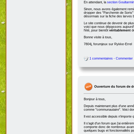
En attendant, la
section Goultarmin
Sinon, nous avons également remis
dropper des "Parchemin de Sorts" s
désormais sur la fiche des larves b
Le site continue de devenir de plu
voici que nous dépassons aujourd'hu
l'été, pour bientôt
véritablement
de
Bonne visite à tous,
7804j, forumjeux sur Rykke-Errel
1 commentaires - Commenter
Ouverture du forum de d
Bonjour à tous,
Depuis maintenant plus d'une année,
comme "communautaire". Voici don
Il est accessible depuis n'importe
Il s'agit d'un forum que j'ai entiè
comporte donc de nombreux avantag
quelques bugs et fonctionnalités 