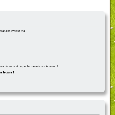
ratuites (valeur 8€) !
utour de vous et de publier un avis sur Amazon !
e lecture !