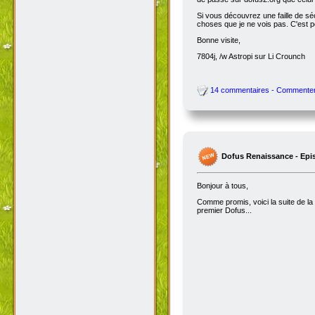
Si vous découvrez une faille de séc
choses que je ne vois pas. C'est 
Bonne visite,
7804j, /w Astropi sur Li Crounch
14 commentaires - Commente
Dofus Renaissance - Epi
Bonjour à tous,
Comme promis, voici la suite de la
premier Dofus...