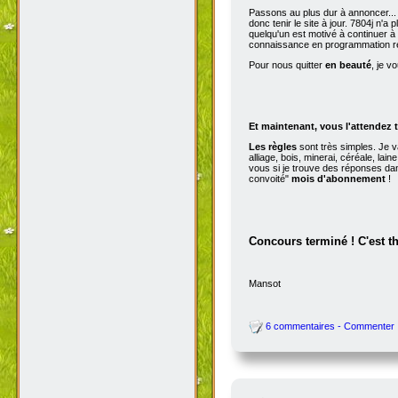
Passons au plus dur à annoncer...
donc tenir le site à jour. 7804j n'
quelqu'un est motivé à continuer à t
connaissance en programmation r
Pour nous quitter
en beauté
, je v
Et maintenant, vous l'attendez t
Les règles
sont très simples. Je v
alliage, bois, minerai, céréale, la
vous si je trouve des réponses dan
convoité"
mois d'abonnement
!
Concours terminé ! C'est t
Mansot
6 commentaires - Commenter