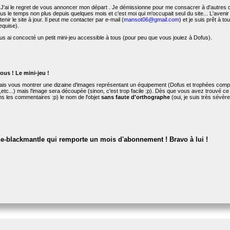
 J'ai le regret de vous annoncer mon départ
. Je démissionne pour me consacrer à d'autres de
a plus le temps non plus depuis quelques mois et c'est moi qui m'occupait seul du site... L'av
enir le site à jour. Il peut me contacter par e-mail (
mansot06@gmail.com
) et je suis prêt à to
equise).
ous ai concocté un petit mini-jeu accessible à tous (pour peu que vous jouiez à Dofus).
ous ! Le mini-jeu !
ais vous montrer une dizaine d'images représentant un équipement (Dofus et trophées compris
ine,etc...) mais l'image sera découpée (sinon, c'est trop facile :p). Dès que vous avez trouvé 
s les commentaires :p) le nom de l'objet
sans faute d'orthographe
(oui, je suis très sévèr
he-blackmantle qui remporte un mois d'abonnement ! Bravo à lui !