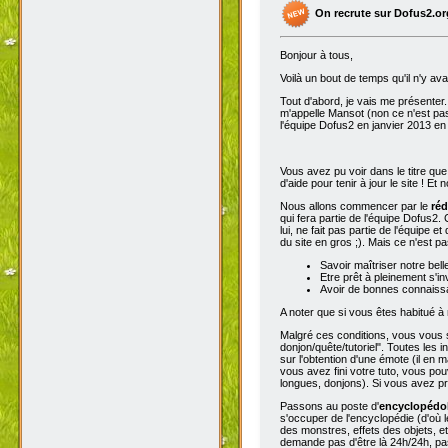
On recrute sur Dofus2.or
Bonjour à tous,
Voilà un bout de temps qu'il n'y av
Tout d'abord, je vais me présenter. 
m'appelle Mansot (non ce n'est pas
l'équipe Dofus2 en janvier 2013 en
Vous avez pu voir dans le titre qu
d'aide pour tenir à jour le site ! E
Nous allons commencer par le
réd
qui fera partie de l'équipe Dofus2.
lui, ne fait pas partie de l'équipe e
du site en gros ;). Mais ce n'est p
Savoir maîtriser notre bell
Etre prêt à pleinement s'in
Avoir de bonnes connaissa
A noter que si vous êtes habitué à 
Malgré ces conditions, vous vous se
donjon/quête/tutoriel". Toutes les
sur l'obtention d'une émote (il en 
vous avez fini votre tuto, vous pou
longues, donjons). Si vous avez pro
Passons au poste d'
encyclopéd
s'occuper de l'encyclopédie (d'où l
des monstres, effets des objets, e
demande pas d'être là 24h/24h, pas