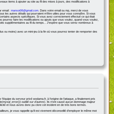
veaux items à ajouter au site au fil des mises à jours, des modifications à
r email :
mansot06@gmail.com
. Dans votre email ou mp, merci de vous
s les autres détails qui pourraient m'être utiles pour vous connaître. Si vous
certains aspects spécifiques. Si vous avez correctement effectué ce qui était
s pourrez faire les modifications ou ajouts que vous voulez, quand vous voulez,
roits supplémentaires au fil du temps... J'espère que vous serez nombreux à
us ou moins) avec un mini-jeu à la fin où vous pourrez tenter de remporter des
'équipe du serveur privé wodama.fr, à l'origine de l'attaque, a finalement pris
e(mysql_error()) oublié sur d'autres
). Ils n'ont causé aucun dommage majeur
blicité et nous avons donc pu clore cet incident en de très bons termes.
illeurs, je vous rappelle qu'il est vivement déconseillé d'employer le même mot