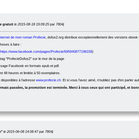
 gratuit
le 2015-08-18 19:09:25
par
7804j
internet de mon roman Profecie
, dofus2.org distribue exceptionnellement des versions ebook g
oses à faire :
https://www.facebook.com/pages/Profecie/695940877198158
)
ag "ProfecieDofus2" sur le mur de la page
ssage Facebook en formats epub et pdf.
nt 48 heures et limitée à 50 exemplaires.
t disponibles à l'adresse
www.profecie.ch
. Et si vous l'avez aimé, n'oubliez pas d'en parler a
mais passées, la promotion est terminée. Merci à tous ceux qui ont participé, et bonn
e"
le 2015-06-08 14:08:47
par
7804j