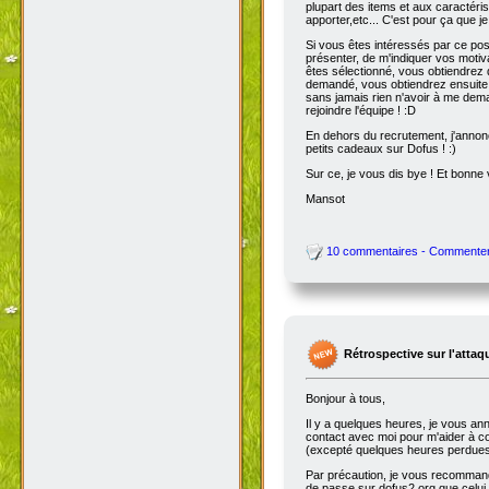
plupart des items et aux caractéris
apporter,etc... C'est pour ça que je
Si vous êtes intéressés par ce pos
présenter, de m'indiquer vos motiv
êtes sélectionné, vous obtiendrez 
demandé, vous obtiendrez ensuite l
sans jamais rien n'avoir à me dema
rejoindre l'équipe ! :D
En dehors du recrutement, j'annonc
petits cadeaux sur Dofus ! :)
Sur ce, je vous dis bye ! Et bonne v
Mansot
10 commentaires - Commente
Rétrospective sur l'attaq
Bonjour à tous,
Il y a quelques heures, je vous ann
contact avec moi pour m'aider à corr
(excepté quelques heures perdues e
Par précaution, je vous recommande
de passe sur dofus2.org que celu