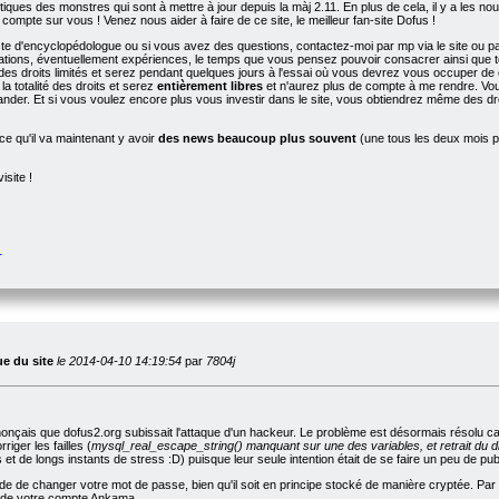
tiques des monstres qui sont à mettre à jour depuis la màj 2.11. En plus de cela, il y a les nou
 compte sur vous ! Venez nous aider à faire de ce site, le meilleur fan-site Dofus !
te d'encyclopédologue ou si vous avez des questions, contactez-moi par mp via le site ou pa
ations, éventuellement expériences, le temps que vous pensez pouvoir consacrer ainsi que tou
des droits limités et serez pendant quelques jours à l'essai où vous devrez vous occuper de 
a totalité des droits et serez
entièrement libres
et n'aurez plus de compte à me rendre. Vou
nder. Et si vous voulez encore plus vous investir dans le site, vous obtiendrez même des d
e qu'il va maintenant y avoir
des news beaucoup plus souvent
(une tous les deux mois pl
isite !
r
ue du site
le 2014-04-10 14:19:54
par
7804j
onçais que dofus2.org subissait l'attaque d'un hackeur. Le problème est désormais résolu car l
iger les failles (
mysql_real_escape_string() manquant sur une des variables, et retrait du di
t de longs instants de stress :D) puisque leur seule intention était de se faire un peu de pu
 de changer votre mot de passe, bien qu'il soit en principe stocké de manière cryptée. Par a
i de votre compte Ankama.