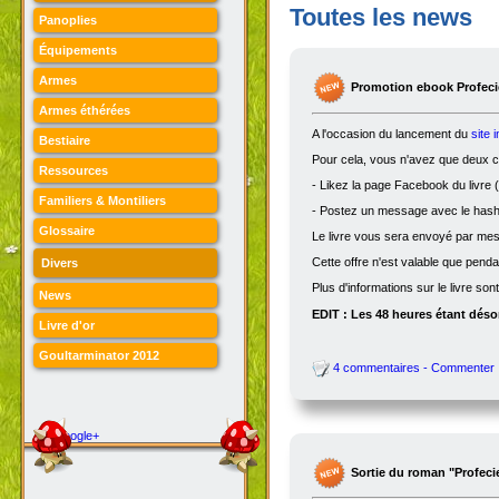
Toutes les news
Panoplies
Équipements
Armes
Promotion ebook Profecie
Armes éthérées
A l'occasion du lancement du
site 
Bestiaire
Pour cela, vous n'avez que deux ch
Ressources
- Likez la page Facebook du livre (
Familiers & Montiliers
- Postez un message avec le hasht
Glossaire
Le livre vous sera envoyé par me
Cette offre n'est valable que penda
Divers
Plus d'informations sur le livre son
News
EDIT : Les 48 heures étant désor
Livre d'or
Goultarminator 2012
4 commentaires - Commenter
Google+
Sortie du roman "Profeci