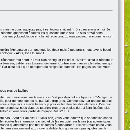
mps mais ne vous inquiétez pas, il est toujours vivant ;). Bref, revenons à moi. Je
 réponds quasiment à toutes les questions sur le site. Je suis arrivé dans
eur puis encyclopédologue en chef et rédacteur. Et vous pouvez faire comme moi !
'accélère (Ankama en sort une tous les deux mois à peu près), nous avons besoin
dologue ? Alors, lisez la suite !
rédacteur tout court ? Il faut bien distinguer les deux. "D'élite", c'est le rédacteur
rra bien sûr, valider ses tutoriels lui-même. Contrairement au simple rédacteur qui
t ? Car c'est celui qui s'occupera de rédiger les tutoriels, les pages les plus vues
oup plus de facilités.
! Inscrivez-vous sur le site si ce n'est pas déjà fait et cliquez sur "Rédiger un
le, pour commencer, de ne pas faire trop gros. Commencez par un petit tutoriel
toriels déjà faits, ça aide beaucoup pour éviter d'oublier des éléments. Dès que
uite, proposez-nous d'autres tutoriels plus gros et plus durs à faire (quêtes plus
lite" et vous ferez partie de l'équipe Dofus2 ! :D
ste pas ! Sauf sur ce site :D. Mais bon, vous vous doutez que sa fonction est de
 récolter les informations en jeu et de les recopier sur le site (caractéristiques
ob demande quand même pas mal de temps à consacrer sur le site (mais on ne vous
ie. Je pense notamment aux moyens d'obtention qui ne sont pas ajoutés sur la