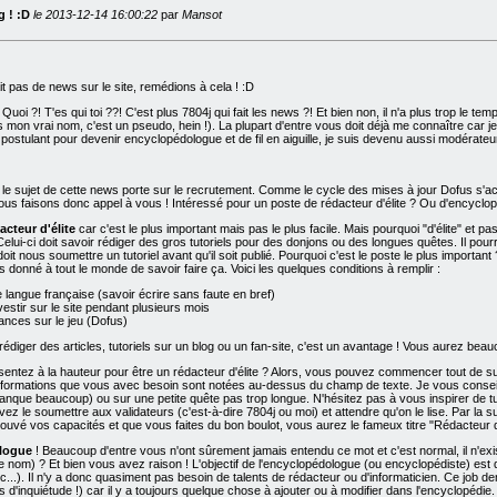
g ! :D
le 2013-12-14 16:00:22
par
Mansot
ait pas de news sur le site, remédions à cela ! :D
Quoi ?! T'es qui toi ??! C'est plus 7804j qui fait les news ?! Et bien non, il n'a plus trop le te
 mon vrai nom, c'est un pseudo, hein !). La plupart d'entre vous doit déjà me connaître car je
 postulant pour devenir encyclopédologue et de fil en aiguille, je suis devenu aussi modérat
e le sujet de cette news porte sur le recrutement. Comme le cycle des mises à jour Dofus s
t nous faisons donc appel à vous ! Intéressé pour un poste de rédacteur d'élite ? Ou d'encyclopé
acteur d'élite
car c'est le plus important mais pas le plus facile. Mais pourquoi "d'élite" et pas 
 Celui-ci doit savoir rédiger des gros tutoriels pour des donjons ou des longues quêtes. Il pou
t doit nous soumettre un tutoriel avant qu'il soit publié. Pourquoi c'est le poste le plus importan
as donné à tout le monde de savoir faire ça. Voici les quelques conditions à remplir :
e langue française (savoir écrire sans faute en bref)
vestir sur le site pendant plusieurs mois
nces sur le jeu (Dofus)
rédiger des articles, tutoriels sur un blog ou un fan-site, c'est un avantage ! Vous aurez beauc
ntez à la hauteur pour être un rédacteur d'élite ? Alors, vous pouvez commencer tout de suite 
 informations que vous avec besoin sont notées au-dessus du champ de texte. Je vous conseil
manque beaucoup) ou sur une petite quête pas trop longue. N'hésitez pas à vous inspirer de tu
vez le soumettre aux validateurs (c'est-à-dire 7804j ou moi) et attendre qu'on le lise. Par la s
uvé vos capacités et que vous faites du bon boulot, vous aurez le fameux titre "Rédacteur d'é
ologue
! Beaucoup d'entre vous n'ont sûrement jamais entendu ce mot et c'est normal, il n'exi
e nom) ? Et bien vous avez raison ! L'objectif de l'encyclopédologue (ou encyclopédiste) est de
tc...). Il n'y a donc quasiment pas besoin de talents de rédacteur ou d'informaticien. Ce j
 d'inquiétude !) car il y a toujours quelque chose à ajouter ou à modifier dans l'encyclopéd