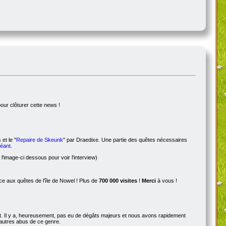
pour clôturer cette news !
 et le "
Repaire de Skeunk
" par Draedixe. Une partie des quêtes nécessaires
Géant
.
l'image-ci dessous pour voir l'interview)
 aux quêtes de l'île de Nowel ! Plus de
700 000 visites
!
Merci
à vous !
ot. Il y a, heureusement, pas eu de dégâts majeurs et nous avons rapidement
d'autres abus de ce genre.