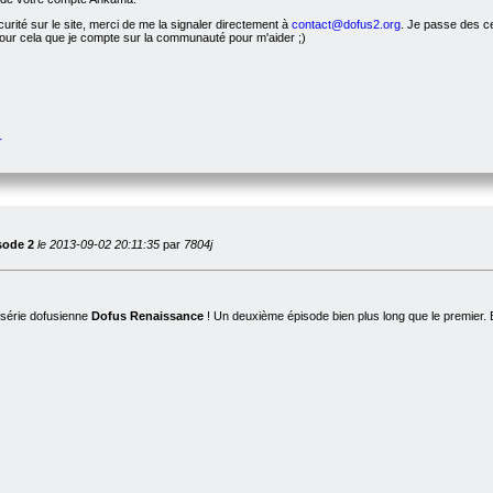
urité sur le site, merci de me la signaler directement à
contact@dofus2.org
. Je passe des ce
pour cela que je compte sur la communauté pour m'aider ;)
r
sode 2
le 2013-09-02 20:11:35
par
7804j
 série dofusienne
Dofus Renaissance
! Un deuxième épisode bien plus long que le premier.