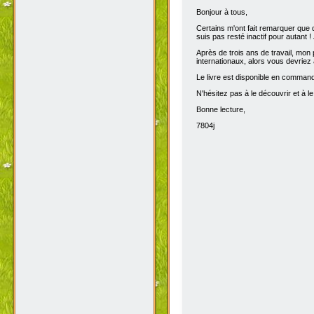
Bonjour à tous,
Certains m'ont fait remarquer que 
suis pas resté inactif pour autant 
Après de trois ans de travail, mon p
internationaux, alors vous devriez 
Le livre est disponible en comma
N'hésitez pas à le découvrir et à le
Bonne lecture,
7804j