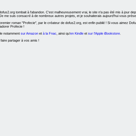
dofus2.org tombait à l'abandon. C'est malheureusement vrai, le site n'a pas été mis à jour d
! Je me suis consacré à de nombreux autres projets, et je souhaiterais aujourd'hui vous présen
remier roman "Profecie", par le créateur de dofus2.org, est enfin publié ! Si vous aimez Dofus, l
adorer Profecie !
nde notamment
sur Amazon
et
à la Fnac
, ainsi qu'
en Kindle
et
sur l'Apple iBookstore
.
 faire partager à vos amis !