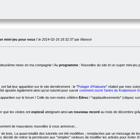
un mini-jeu pour vous !
le 2014-02-16 18:32:37
par
Mansot
la deuxième news en ma compagnie ! Au
programme
: Nouvelles du site et un super mini-jeu 
ont fait leur apparition sur le site dernièrement : le "
Potager d'Halouine
" réalisé par mes soins
té ajoutée également ainsi qu'un tutoriel pour savoir
comment ouvrir l'antre du Kralamoure 
 apparition sur le forum ! Celle du non moins célèbre
Edroc
! *applaudissements* (cliquez sur 
 que les visites ont
explosé
atteignant ainsi
un nouveau record
au mois de décembre grâce
sement de mauvaises nouvelles à vous annoncer...
de bots. La quasi-totalité des tutoriels ont été modifiées ; remplacées par un message de b
décidé de retirer la permission aux "simples" visiteurs de modifier les articles pour éviter 