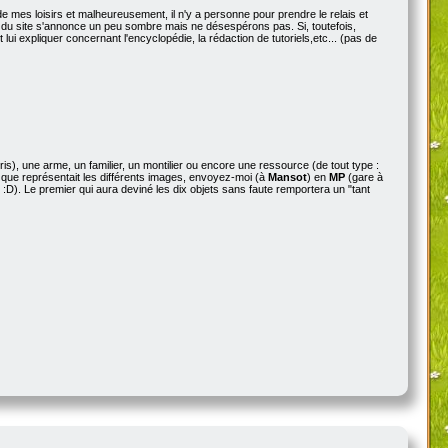
 mes loisirs et malheureusement, il n'y a personne pour prendre le relais et
enir du site s'annonce un peu sombre mais ne désespérons pas. Si, toutefois,
ut lui expliquer concernant l'encyclopédie, la rédaction de tutoriels,etc... (pas de
), une arme, un familier, un montilier ou encore une ressource (de tout type :
ce que représentait les différents images, envoyez-moi (à
Mansot
) en
MP
(gare à
e :D). Le premier qui aura deviné les dix objets sans faute remportera un "tant