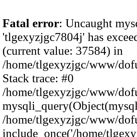
Fatal error
: Uncaught mysq
'tlgexyzjgc7804j' has excee
(current value: 37584) in
/home/tlgexyzjgc/www/dof
Stack trace: #0
/home/tlgexyzjgc/www/dofu
mysqli_query(Object(mysq
/home/tlgexyzjgc/www/dofu
include_once('/home/tlgexyz