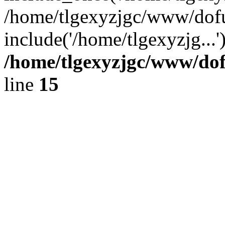
/home/tlgexyzjgc/www/dof
include('/home/tlgexyzjg...
/home/tlgexyzjgc/www/do
line
15