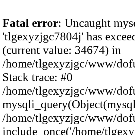
Fatal error
: Uncaught mysq
'tlgexyzjgc7804j' has excee
(current value: 34674) in
/home/tlgexyzjgc/www/dof
Stack trace: #0
/home/tlgexyzjgc/www/dofu
mysqli_query(Object(mysq
/home/tlgexyzjgc/www/dofu
include_once('/home/tlgexyz