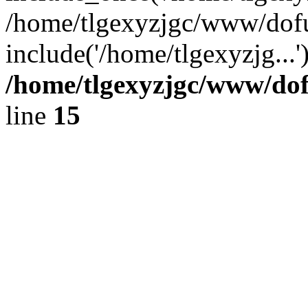
/home/tlgexyzjgc/www/dof
include('/home/tlgexyzjg...
/home/tlgexyzjgc/www/do
line
15