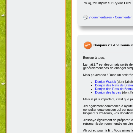
7804j, forumjeux sur Rykke-Errel
7 commentaires - Commenter
Donjons 2.7 & Vulkania
l
Bonjour à tous,
La màj 2.7 est désormais sortie dep
généralement pas de changer simple
Mais ça avance ! Donc un petit réc
Donjon Wabbit
(dont j'ai c
Donjon des Rats de Brâk
Donjon des Rats de Bonta
Donjon des larves
(dont l'
Mais le plus important, c'est que j'
J'ai également commencé à ajoute
consulter cette section qui est qua
bloquent :/ D'ailleurs, vos donatio
J'essaye également de préparer le 
retransmission commentée en dire
Ah oui et, pour la fin : Vous aimez