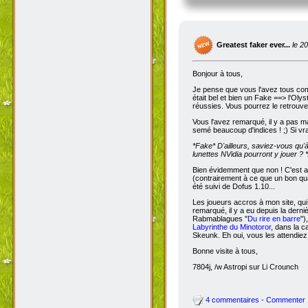
Greatest faker ever...
le 2
Bonjour à tous,
Je pense que vous l'avez tous com
était bel et bien un Fake ==> l'Oly
réussies. Vous pourrez le retrouve
Vous l'avez remarqué, il y a pas m
semé beaucoup d'indices ! ;) Si vra
*Fake*
D'ailleurs, saviez-vous qu'
lunettes NVidia pourront y jouer ? *
Bien évidemment que non ! C'est a
(contrairement à ce que un bon qua
été suivi de Dofus 1.10...
Les joueurs accros à mon site, qui
remarqué, il y a eu depuis la dern
Rabmablagues "
Du rire en barre
")
Labyrinthe du Minotoror
, dans la c
Skeunk. Eh oui, vous les attendiez
Bonne visite à tous,
7804j, /w Astropi sur Li Crounch
4 commentaires - Commenter