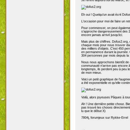
Eh oui ! Quelqu'un avait écrit Dofu
L'occasion pour moi de faire un reto
Pour commencer, on peut également 
s'approche dangereusement des 200
encore jamais arrivé jusqu'ici.
Mais plus de chiffres. Dofus2.org,
chaque mois pour nous trouver dans
des milliers d'objets. C'est 450 p
en permanence durant la journée. C
304 personnes par mois depuis la 
Nous nous approchons bientôt de de
communauté n'arrive pas encore à s
longtemps, ils perdent peu à peu l
de mon mieux.
Voici un petit graphique de l'augme
a été exponentielle et qu'elle contin
Voilà, alors joyeuses Pâques à tou
Ah ! Une dernière petite chose. Bien
pas trouvé les choses directement t
lu que le début X)
7804j, forumjeux sur Rykke-Errel