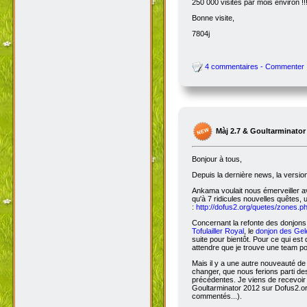
250 000 visites par mois environ !!
Bonne visite,
7804j
4 commentaires - Commenter
Màj 2.7 & Goultarminator
Bonjour à tous,
Depuis la dernière news, la versio
Ankama voulait nous émerveiller avec
qu'à 7 ridicules nouvelles quêtes, 
:
http://dofus2.org/quetes/zones.
Concernant la refonte des donjons, 
Tofulailler Royal
, le
donjon des Gel
suite pour bientôt. Pour ce qui es
attendre que je trouve une team po
Mais il y a une autre nouveauté de 
changer, que nous ferions parti de
précédentes. Je viens de recevoir
Goultarminator 2012 sur Dofus2.org
commentés...).