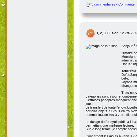
5 commentaires - Commenter
1, 2, 3, Fusion !
le 2012-0
Bonjour à 
Histoire d
Moonlight-
administra
Dofus2.org
TofuPédia
Dofus2.org
belle.
Voyons mai
changemen
Trois nouv
catégories sont à jour et contienn
Certaines panoplies manquent enco
jour.
Le transfert de toute l'encyclopédi
certains objets. Si vous en trouve
communication mis à votre disposit
Le design de l'encyclopédie a lui au
permettant une meilleure lecture.
Sur le long terme, je compte appli
Concernant les ajouts à venir, il y