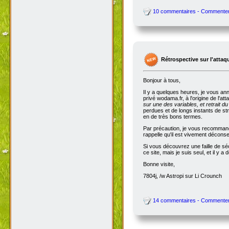
10 commentaires - Commente
Rétrospective sur l'attaq
Bonjour à tous,
Il y a quelques heures, je vous an
privé wodama.fr, à l'origine de l'at
sur une des variables, et retrait du
perdues et de longs instants de str
en de très bons termes.
Par précaution, je vous recommande
rappelle qu'il est vivement décon
Si vous découvrez une faille de séc
ce site, mais je suis seul, et il 
Bonne visite,
7804j, /w Astropi sur Li Crounch
14 commentaires - Commente