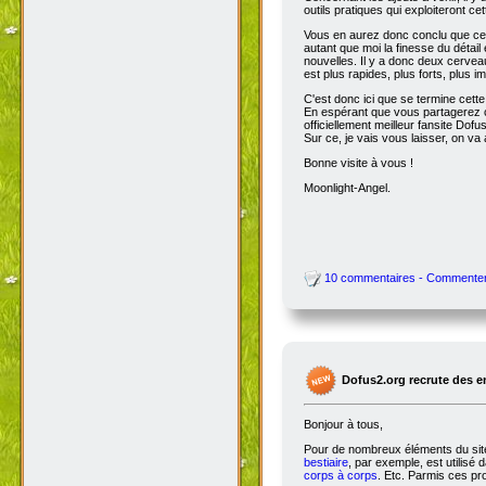
outils pratiques qui exploiteront c
Vous en aurez donc conclu que cet
autant que moi la finesse du détai
nouvelles. Il y a donc deux cervea
est plus rapides, plus forts, plus ima
C'est donc ici que se termine cet
En espérant que vous partagerez ce
officiellement meilleur fansite Dofus 
Sur ce, je vais vous laisser, on va a
Bonne visite à vous !
Moonlight-Angel.
10 commentaires - Commente
Dofus2.org recrute des 
Bonjour à tous,
Pour de nombreux éléments du site,
bestiaire
, par exemple, est utilisé 
corps à corps
. Etc. Parmis ces pro