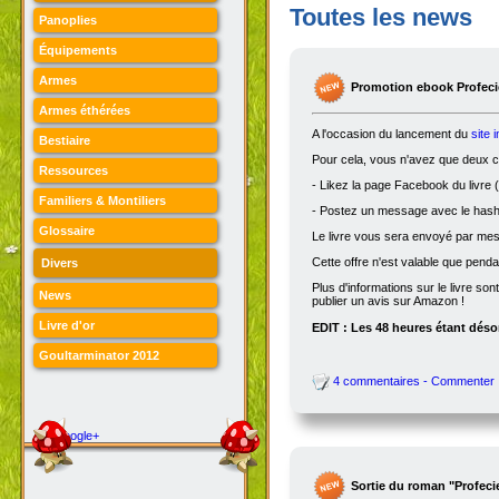
Toutes les news
Panoplies
Équipements
Armes
Promotion ebook Profecie
Armes éthérées
A l'occasion du lancement du
site 
Bestiaire
Pour cela, vous n'avez que deux ch
Ressources
- Likez la page Facebook du livre (
Familiers & Montiliers
- Postez un message avec le hasht
Glossaire
Le livre vous sera envoyé par me
Cette offre n'est valable que penda
Divers
Plus d'informations sur le livre son
News
publier un avis sur Amazon !
Livre d'or
EDIT : Les 48 heures étant désor
Goultarminator 2012
4 commentaires - Commenter
Google+
Sortie du roman "Profeci