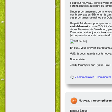
Il est tout nouveau, donc je vous i
seront ajoutées au cours du temps p
Sinon, prochainement, comme vous
nombreux autres éléments, je vais 
ces prochaines semaines sur Dofu
Un petit fait divers, pour que vou
véritablement
existée ? Oui, il s'
de soulèvement de Strasbourg par N
Comme on est toujours mieux conva
j'ai pu prendre lors de ma visite d
Eh oui... Vous croyiez qu'Ankama av
Voilà, je vous attends sur le nouv
Bonne visite,
7804j, forumjeux sur Rykke-Errel
7 commentaires - Commenter
Nouveau : Accomplissem
Bonjour à tous,