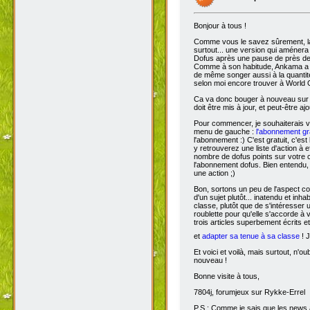
Bonjour à tous !
Comme vous le savez sûrement, 
surtout... une version qui aménera
Dofus après une pause de près de si
Comme à son habitude, Ankama a chois
de même songer aussi à la quantit
selon moi encore trouver à World 
Ca va donc bouger à nouveau sur D
doit être mis à jour, et peut-être aj
Pour commencer, je souhaiterais 
menu de gauche :
l'abonnement gra
l'abonnement :) C'est gratuit, c'est
y retrouverez une liste d'action à 
nombre de dofus points sur votre
l'abonnement dofus. Bien entendu, 
une action ;)
Bon, sortons un peu de l'aspect com
d'un sujet plutôt... inatendu et inha
classe, plutôt que de s'intéresser
roublette pour qu'elle s'accorde à
trois articles superbement écrits e
et
adapter sa tenue à sa classe
! J
Et voici et voilà, mais surtout, n'
nouveau !
Bonne visite à tous,
7804j, forumjeux sur Rykke-Errel
P.S : Comme je sais que les news a