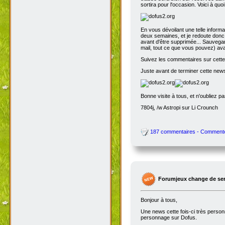
sortira pour l'occasion. Voici à quo
En vous dévoilant une telle inform
deux semaines, et je redoute donc 
avant d'être supprimée... Sauvegar
mail, tout ce que vous pouvez) avant
Suivez les commentaires sur cette 
Juste avant de terminer cette news
Bonne visite à tous, et n'oubliez p
7804j, /w Astropi sur Li Crounch
187 commentaires - Comment
Forumjeux change de serv
Bonjour à tous,
Une news cette fois-ci très perso
personnage sur Dofus.