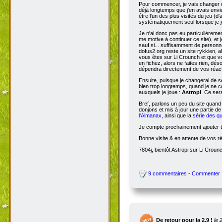
Pour commencer, je vais changer de
déjà longtemps que j'en avais envie
être l'un des plus visités du jeu (d
systématiquement seul lorsque je jo
Je n'ai donc pas eu particulièreme
me motive à continuer ce site), et 
sauf si... suffisamment de person
dofus2.org reste un site rykkien, 
vous êtes sur Li Crounch et que vo
en fichez, alors ne faites rien, dé
dépendra directement de vos réact
Ensuite, puisque je changerai de se
bien trop longtemps, quand je ne c
auxquels je joue :
Astropi
. Ce ser
Bref, parlons un peu du site quand
donjons et mis à jour une partie d
l'Almanax
, ainsi que la
série des q
Je compte prochainement ajouter to
Bonne visite & en attente de vos r
7804j, bientôt Astropi sur Li Croun
9 commentaires - Commenter
De retour pour la 2.9 !
le 