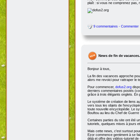
plaît : si vous ne comprenez pas, 
9 commentaires - Commenter
News de fin de vacances.
Bonjour à tous,
La fin des vacances approche pour 
alors me revoici pour rattraper le 
Pour commencer,
dofus2.org
dispo
derniers commentaires postés (comm
grâce à trois élégants onglets. En 
Le système de création de liens a
vers tous les objets de l'encyclop
toute nouvelle encyclopédie. Le sys
Bouftou au lieu du Chef de Guerre 
Certaines parties du site ont été
tutoriels, quelques mises à jours e
Mais cette news, c'est surtout pou
Ezor commence gentiment à se fair
déjà et offre des vidéos-tutoriel de