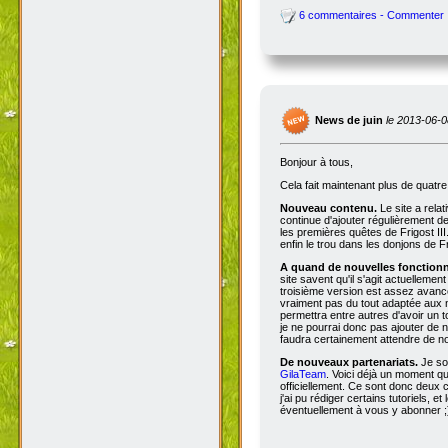
6 commentaires - Commenter
News de juin
le 2013-06-0
Bonjour à tous,
Cela fait maintenant plus de quatr
Nouveau contenu.
Le site a rela
continue d'ajouter régulièrement d
les premières quêtes de Frigost III
enfin le trou dans les donjons de Fri
A quand de nouvelles fonctionna
site savent qu'il s'agit actuellemen
troisième version est assez avancée
vraiment pas du tout adaptée aux n
permettra entre autres d'avoir un 
je ne pourrai donc pas ajouter de no
faudra certainement attendre de no
De nouveaux partenariats.
Je so
GilaTeam
. Voici déjà un moment qu'
officiellement. Ce sont donc deux
j'ai pu rédiger certains tutoriels, e
éventuellement à vous y abonner ;