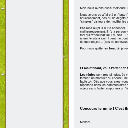
Mais nous avons aussi malheureu
Nous avons eu affaire à un "spam" d
heureusement, pas eu de dégâts ma
"simples" visiteurs de modifier les
Passons au plus dur à annoncer...
malheureusement, il n'y a personne 
moi qui m'occupait seul du site...
à tenir le site à jour. Il peut me con
de tutoriels,etc... (pas de connai
Pour nous quitter
en beauté
, je v
Et maintenant, vous l'attendez t
Les règles
sont très simples. Je 
familier, un montilier ou encore une
facile :p). Dès que vous avez trou
réponses dans les commentaires :p
objets sans faute remportera un "t
Concours terminé ! C'est t
Mansot