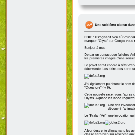
Une seizième classe dans
EDIT :
Il s'agissait bien sûr d'un 
marquer "Olyst" sur Google vous m
Bonjour à tous,
De par un contact que j'ai chez An
les premières images d'une seizième
Le projet serait encore à l'état d'
déterminée. Les skins des sorts son
J'ai également pu obtenir le nom de
"Océancre" (lv 9).
Cette nouvelle race, vous l'aurez c
Olysts. A quand les lance-roquettes
Une des invocation
découvrir l'animat
Le "Kralam'Art", une invocation qui
A leur descente d'Incarnam, les av
classe sera bien sûr réservée au