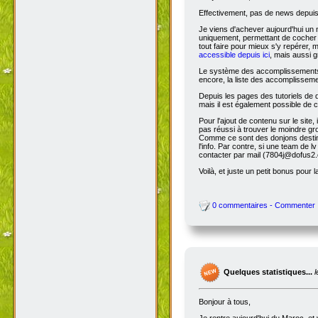
Effectivement, pas de news depuis 
Je viens d'achever aujourd'hui un 
uniquement, permettant de cocher l
tout faire pour mieux s'y repérer, 
accessible depuis ici
, mais aussi g
Le système des accomplissements ne 
encore, la liste des accomplisseme
Depuis les pages des tutoriels de
mais il est également possible de cl
Pour l'ajout de contenu sur le site,
pas réussi à trouver le moindre gr
Comme ce sont des donjons destinés a
l'info. Par contre, si une team de
contacter par mail (7804j@dofus2.
Voilà, et juste un petit bonus pour l
0 commentaires - Commenter
Quelques statistiques...
Bonjour à tous,
Je rentre aujourd'hui du Maroc, et 