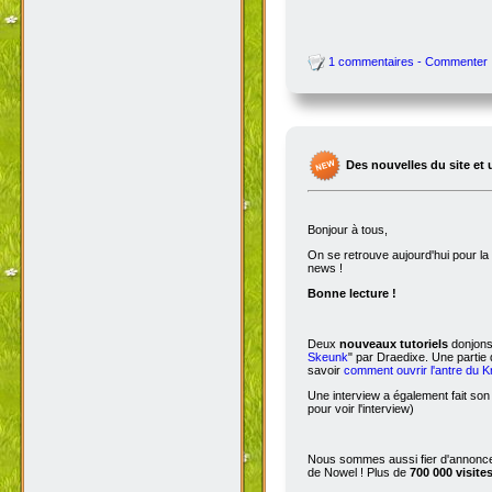
1 commentaires - Commenter
Des nouvelles du site et 
Bonjour à tous,
On se retrouve aujourd'hui pour 
news !
Bonne lecture !
Deux
nouveaux tutoriels
donjons 
Skeunk
" par Draedixe. Une partie
savoir
comment ouvrir l'antre du 
Une interview a également fait son
pour voir l'interview)
Nous sommes aussi fier d'annoncer
de Nowel ! Plus de
700 000 visite