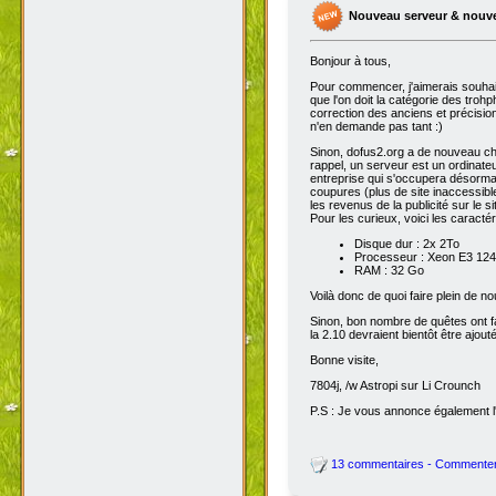
Nouveau serveur & nouv
Bonjour à tous,
Pour commencer, j'aimerais souhai
que l'on doit la catégorie des troh
correction des anciens et précisions
n'en demande pas tant :)
Sinon, dofus2.org a de nouveau chan
rappel, un serveur est un ordinateu
entreprise qui s'occupera désorma
coupures (plus de site inaccessibl
les revenus de la publicité sur le sit
Pour les curieux, voici les caracté
Disque dur : 2x 2To
Processeur : Xeon E3 1245
RAM : 32 Go
Voilà donc de quoi faire plein de 
Sinon, bon nombre de quêtes ont fait
la 2.10 devraient bientôt être ajout
Bonne visite,
7804j, /w Astropi sur Li Crounch
P.S : Je vous annonce également l'
13 commentaires - Commente