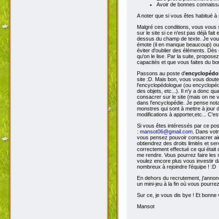
Avoir de bonnes connaissa
A noter que si vous êtes habitué à 
Malgré ces conditions, vous vous s
sur le site si ce n'est pas déjà fa
dessus du champ de texte. Je vous 
émote (il en manque beaucoup) ou s
éviter d'oublier des éléments. Dès 
qu'on le lise. Par la suite, propos
capacités et que vous faites du bon
Passons au poste d'
encyclopéd
site :D. Mais bon, vous vous doutez
l'encyclopédologue (ou encyclopédis
des objets, etc...). Il n'y a donc
consacrer sur le site (mais on ne v
dans l'encyclopédie. Je pense not
monstres qui sont à mettre à jour de
modifications à apporter,etc... C'es
Si vous êtes intéressés par ce pos
:
mansot06@gmail.com
. Dans vot
vous pensez pouvoir consacrer ains
obtiendrez des droits limités et s
correctement effectué ce qui était 
me rendre. Vous pourrez faire les 
voulez encore plus vous investir d
nombreux à rejoindre l'équipe ! :D
En dehors du recrutement, j'annonc
un mini-jeu à la fin où vous pourre
Sur ce, je vous dis bye ! Et bonne v
Mansot