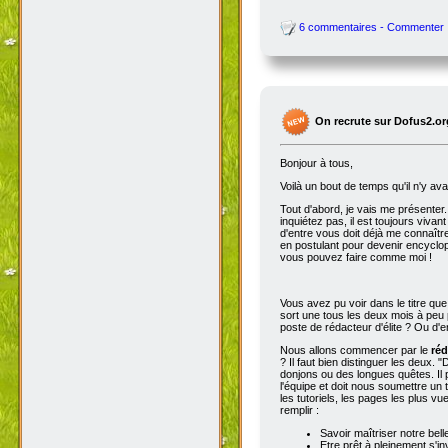
6 commentaires - Commenter
On recrute sur Dofus2.or
Bonjour à tous,
Voilà un bout de temps qu'il n'y av
Tout d'abord, je vais me présenter. 
inquiétez pas, il est toujours viva
d'entre vous doit déjà me connaître
en postulant pour devenir encyclop
vous pouvez faire comme moi !
Vous avez pu voir dans le titre qu
sort une tous les deux mois à peu p
poste de rédacteur d'élite ? Ou d'e
Nous allons commencer par le
réd
? Il faut bien distinguer les deux. "
donjons ou des longues quêtes. Il p
l'équipe et doit nous soumettre un t
les tutoriels, les pages les plus v
remplir :
Savoir maîtriser notre bell
Etre prêt à pleinement s'in