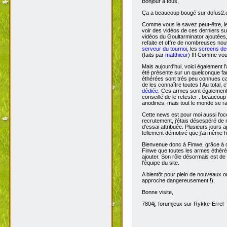
Bonjour à tous,
Ça
a beaucoup bougé sur dofus2.or
Comme vous le savez peut-être, l
voir des vidéos de ces derniers s
vidéos du Goultarminator ajoutées
refaite et offre de nombreuses no
serveur du tournoi
, les
screens des
(faits par
matthieur
) !!! Comme vou
Mais aujourd'hui, voici également l'
été présente sur un quelconque fan 
éthérées sont très peu connues car 
de les connaître toutes ! Au total,
dédiée
. Ces armes sont également 
conseillé de le retester : beaucou
anodines, mais tout le monde se r
Cette news est pour moi aussi l'o
recrutement, j'étais désespéré de 
d'essai attribuée. Plusieurs jours 
tellement démotivé que j'ai même hé
Bienvenue donc à Finwe, grâce à q
Finwe que toutes les armes éthérée
ajouter. Son rôle désormais est de m
l'équipe du site.
A bientôt pour plein de nouveaux ou
approche dangereusement !),
Bonne visite,
7804j, forumjeux sur Rykke-Errel