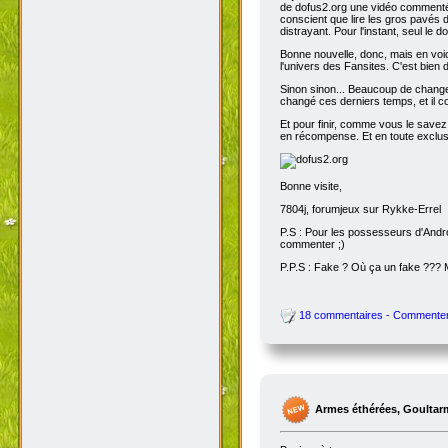
de dofus2.org une vidéo commentée
conscient que lire les gros pavés d
distrayant. Pour l'instant, seul le do
Bonne nouvelle, donc, mais en voic
l'univers des Fansites. C'est bien
Sinon sinon... Beaucoup de change
changé ces derniers temps, et il co
Et pour finir, comme vous le savez
en récompense. Et en toute exclusi
Bonne visite,
7804j, forumjeux sur Rykke-Errel
P.S : Pour les possesseurs d'Andro
commenter ;)
P.P.S : Fake ? Où ça un fake ???
18 commentaires - Commente
Armes éthérées, Goultar