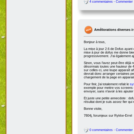
4 commentaires - Commenter
Améliorations diverses
l
Bonjour à tous,
La mise à jour 2.6 de Dofus ayant 
mise à jour de dofus me donne bien 
progressivement. J'ai également aj
Sinon, vous l'avez peut-être déjà 
désormais toutes une hauteur de 4
sur celles-ci, une loupe apparaît a
devrait donc arranger certaines pers
chargement de la page en apparais
Pour finir, j'ai totalement refait le
sy
exemple pour mettre vos screens s
envoyer, sans n'avoir à les ajoute
Et juste une petite annecdote : do
résultat dont je suis assez fier qu
Bonne visite,
7804j, forumjeux sur Rykke-Errel
0 commentaires - Commenter