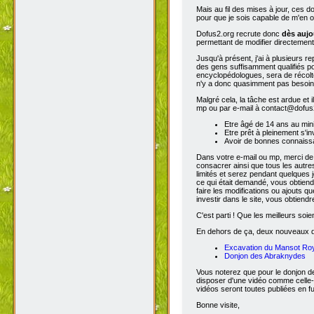
Mais au fil des mises à jour, ces 
pour que je sois capable de m'en o
Dofus2.org recrute donc
dès aujo
permettant de modifier directement
Jusqu'à présent, j'ai à plusieurs re
des gens suffisamment qualifiés po
encyclopédologues, sera de récolter
n'y a donc quasimment pas besoin d
Malgré cela, la tâche est ardue et 
mp ou par e-mail à contact@dofus2.
Etre âgé de 14 ans au mi
Etre prêt à pleinement s'in
Avoir de bonnes connaissa
Dans votre e-mail ou mp, merci de
consacrer ainsi que tous les autres
limités et serez pendant quelques 
ce qui était demandé, vous obtiendr
faire les modifications ou ajouts 
investir dans le site, vous obtiend
C'est parti ! Que les meilleurs soien
En dehors de ça, deux nouveaux don
Excavation du Mansot Ro
Donjon des Abraknydes
Vous noterez que pour le donjon de
disposer d'une vidéo comme celle-
vidéos seront toutes publiées en ful
Bonne visite,