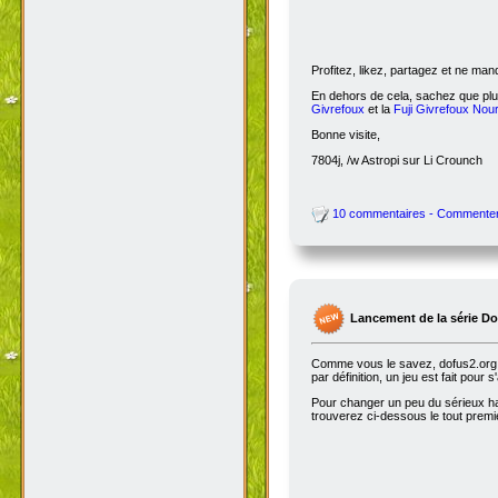
Profitez, likez, partagez et ne ma
En dehors de cela, sachez que plus
Givrefoux
et la
Fuji Givrefoux Nour
Bonne visite,
7804j, /w Astropi sur Li Crounch
10 commentaires - Commente
Lancement de la série D
Comme vous le savez, dofus2.org e
par définition, un jeu est fait pour
Pour changer un peu du sérieux habi
trouverez ci-dessous le tout premie