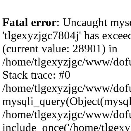
Fatal error
: Uncaught mysq
'tlgexyzjgc7804j' has excee
(current value: 28901) in
/home/tlgexyzjgc/www/dof
Stack trace: #0
/home/tlgexyzjgc/www/dofu
mysqli_query(Object(mysq
/home/tlgexyzjgc/www/dofu
include_once('/home/tlgexyz