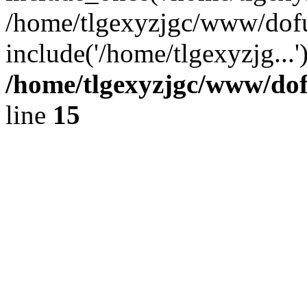
/home/tlgexyzjgc/www/dof
include('/home/tlgexyzjg...
/home/tlgexyzjgc/www/do
line
15