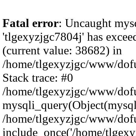
Fatal error
: Uncaught mysq
'tlgexyzjgc7804j' has excee
(current value: 38682) in
/home/tlgexyzjgc/www/dof
Stack trace: #0
/home/tlgexyzjgc/www/dofu
mysqli_query(Object(mysq
/home/tlgexyzjgc/www/dofu
include_once('/home/tlgexyz