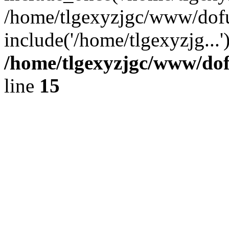
/home/tlgexyzjgc/www/dof
include('/home/tlgexyzjg...
/home/tlgexyzjgc/www/do
line
15