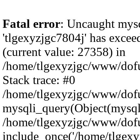
Fatal error
: Uncaught mysq
'tlgexyzjgc7804j' has excee
(current value: 27358) in
/home/tlgexyzjgc/www/dof
Stack trace: #0
/home/tlgexyzjgc/www/dofu
mysqli_query(Object(mysq
/home/tlgexyzjgc/www/dofu
include_once('/home/tlgexyz