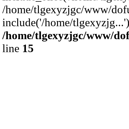
/home/tlgexyzjgc/www/dof
include('/home/tlgexyzjg...
/home/tlgexyzjgc/www/do
line
15