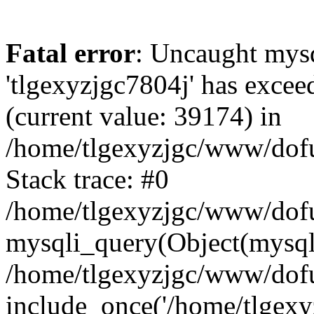
Fatal error
: Uncaught mysq
'tlgexyzjgc7804j' has excee
(current value: 39174) in
/home/tlgexyzjgc/www/dof
Stack trace: #0
/home/tlgexyzjgc/www/dofu
mysqli_query(Object(mysq
/home/tlgexyzjgc/www/dofu
include_once('/home/tlgexyz