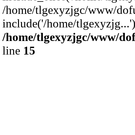
/home/tlgexyzjgc/www/dof
include('/home/tlgexyzjg...
/home/tlgexyzjgc/www/do
line
15