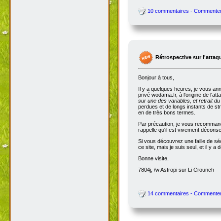
10 commentaires - Commente
Rétrospective sur l'attaq
Bonjour à tous,
Il y a quelques heures, je vous an
privé wodama.fr, à l'origine de l'at
sur une des variables, et retrait du
perdues et de longs instants de str
en de très bons termes.
Par précaution, je vous recommande
rappelle qu'il est vivement décon
Si vous découvrez une faille de séc
ce site, mais je suis seul, et il 
Bonne visite,
7804j, /w Astropi sur Li Crounch
14 commentaires - Commente