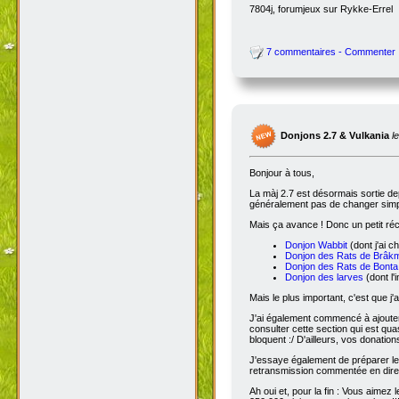
7804j, forumjeux sur Rykke-Errel
7 commentaires - Commenter
Donjons 2.7 & Vulkania
l
Bonjour à tous,
La màj 2.7 est désormais sortie dep
généralement pas de changer simple
Mais ça avance ! Donc un petit réc
Donjon Wabbit
(dont j'ai c
Donjon des Rats de Brâk
Donjon des Rats de Bonta
Donjon des larves
(dont l'
Mais le plus important, c'est que j'
J'ai également commencé à ajoute
consulter cette section qui est qua
bloquent :/ D'ailleurs, vos donatio
J'essaye également de préparer le 
retransmission commentée en dire
Ah oui et, pour la fin : Vous aimez