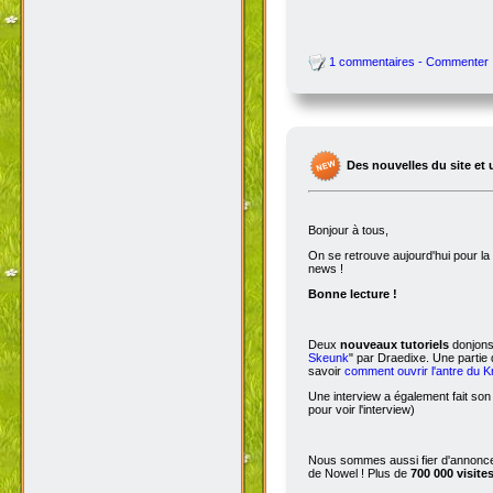
1 commentaires - Commenter
Des nouvelles du site et 
Bonjour à tous,
On se retrouve aujourd'hui pour 
news !
Bonne lecture !
Deux
nouveaux tutoriels
donjons 
Skeunk
" par Draedixe. Une partie
savoir
comment ouvrir l'antre du 
Une interview a également fait son
pour voir l'interview)
Nous sommes aussi fier d'annoncer
de Nowel ! Plus de
700 000 visite