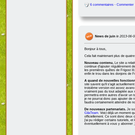
6 commentaires - Commenter
News de juin
le 2013-06-0
Bonjour à tous,
Cela fait maintenant plus de quatr
Nouveau contenu.
Le site a rela
continue d'ajouter régulièrement d
les premières quêtes de Frigost III
enfin le trou dans les donjons de Fri
A quand de nouvelles fonctionna
site savent qu'il s'agit actuellemen
troisième version est assez avancée
vraiment pas du tout adaptée aux n
permettra entre autres d'avoir un 
je ne pourrai donc pas ajouter de no
faudra certainement attendre de no
De nouveaux partenariats.
Je so
GilaTeam
. Voici déjà un moment qu'
officiellement. Ce sont donc deux
j'ai pu rédiger certains tutoriels, e
éventuellement à vous y abonner ;