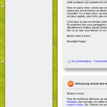
outils pratiques qui exploiteront c
Vous en aurez donc conclu que cet
autant que moi la finesse du détai
nouvelles. Il y a donc deux cervea
est plus rapides, plus forts, plus ima
C'est donc ici que se termine cet
En espérant que vous partagerez ce
officiellement meilleur fansite Dofus 
Sur ce, je vais vous laisser, on va a
Bonne visite à vous !
Moonlight-Angel.
10 commentaires - Commente
Dofus2.org recrute des 
Bonjour à tous,
Pour de nombreux éléments du site,
bestiaire
, par exemple, est utilisé 
corps à corps
. Etc. Parmis ces pro