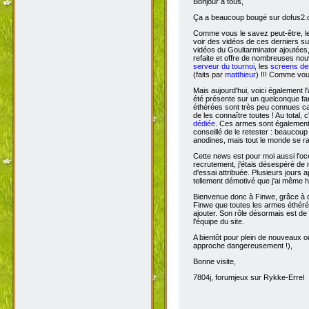
Bonjour à tous,
Ça
a beaucoup bougé sur dofus2.or
Comme vous le savez peut-être, l
voir des vidéos de ces derniers s
vidéos du Goultarminator ajoutées
refaite et offre de nombreuses no
serveur du tournoi
, les
screens des
(faits par
matthieur
) !!! Comme vou
Mais aujourd'hui, voici également l'
été présente sur un quelconque fan 
éthérées sont très peu connues car 
de les connaître toutes ! Au total,
dédiée
. Ces armes sont également 
conseillé de le retester : beaucou
anodines, mais tout le monde se r
Cette news est pour moi aussi l'o
recrutement, j'étais désespéré de 
d'essai attribuée. Plusieurs jours 
tellement démotivé que j'ai même hé
Bienvenue donc à Finwe, grâce à q
Finwe que toutes les armes éthérée
ajouter. Son rôle désormais est de m
l'équipe du site.
A bientôt pour plein de nouveaux ou
approche dangereusement !),
Bonne visite,
7804j, forumjeux sur Rykke-Errel