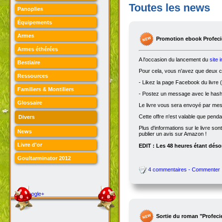
Toutes les news
Panoplies
Équipements
Armes
Promotion ebook Profecie
Armes éthérées
A l'occasion du lancement du
site 
Bestiaire
Pour cela, vous n'avez que deux ch
Ressources
- Likez la page Facebook du livre (
Familiers & Montiliers
- Postez un message avec le hasht
Glossaire
Le livre vous sera envoyé par me
Cette offre n'est valable que penda
Divers
Plus d'informations sur le livre son
News
publier un avis sur Amazon !
Livre d'or
EDIT : Les 48 heures étant désor
Goultarminator 2012
4 commentaires - Commenter
Google+
Sortie du roman "Profeci