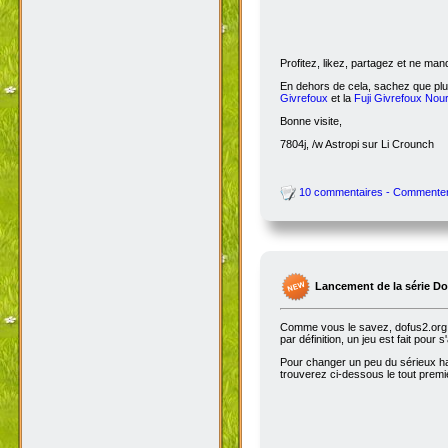
Profitez, likez, partagez et ne ma
En dehors de cela, sachez que plus
Givrefoux
et la
Fuji Givrefoux Nour
Bonne visite,
7804j, /w Astropi sur Li Crounch
10 commentaires - Commente
Lancement de la série D
Comme vous le savez, dofus2.org e
par définition, un jeu est fait pour
Pour changer un peu du sérieux habi
trouverez ci-dessous le tout premie