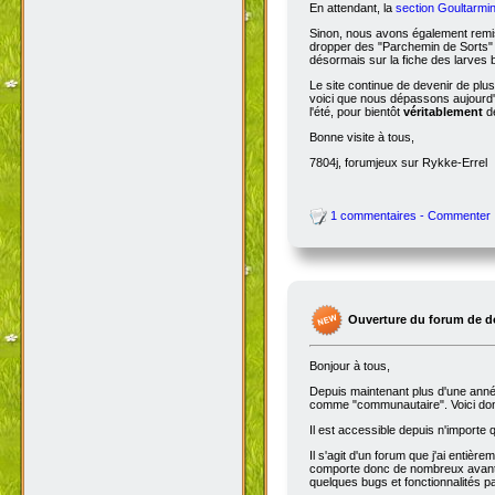
En attendant, la
section Goultarmin
Sinon, nous avons également remis
dropper des "Parchemin de Sorts" s
désormais sur la fiche des larves b
Le site continue de devenir de plu
voici que nous dépassons aujourd'hu
l'été, pour bientôt
véritablement
de
Bonne visite à tous,
7804j, forumjeux sur Rykke-Errel
1 commentaires - Commenter
Ouverture du forum de d
Bonjour à tous,
Depuis maintenant plus d'une année,
comme "communautaire". Voici don
Il est accessible depuis n'importe
Il s'agit d'un forum que j'ai entiè
comporte donc de nombreux avantag
quelques bugs et fonctionnalités 