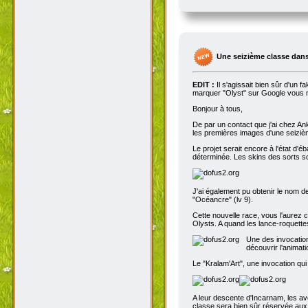
Une seizième classe dans
EDIT :
Il s'agissait bien sûr d'un 
marquer "Olyst" sur Google vous m
Bonjour à tous,
De par un contact que j'ai chez An
les premières images d'une seizième
Le projet serait encore à l'état d'
déterminée. Les skins des sorts son
J'ai également pu obtenir le nom de
"Océancre" (lv 9).
Cette nouvelle race, vous l'aurez c
Olysts. A quand les lance-roquettes
Une des invocation
découvrir l'animat
Le "Kralam'Art", une invocation qui
A leur descente d'Incarnam, les av
classe sera bien sûr réservée au