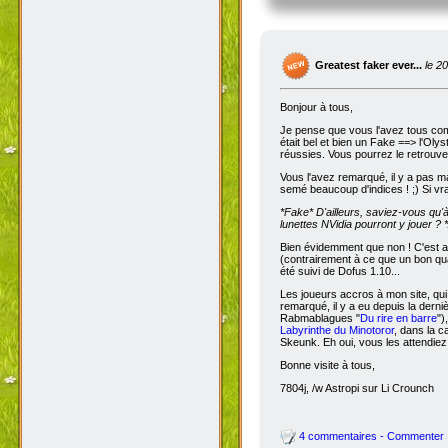
Greatest faker ever...
le 2
Bonjour à tous,
Je pense que vous l'avez tous com
était bel et bien un Fake ==> l'Oly
réussies. Vous pourrez le retrouve
Vous l'avez remarqué, il y a pas m
semé beaucoup d'indices ! ;) Si vra
*Fake*
D'ailleurs, saviez-vous qu'
lunettes NVidia pourront y jouer ? *
Bien évidemment que non ! C'est a
(contrairement à ce que un bon qua
été suivi de Dofus 1.10...
Les joueurs accros à mon site, qui
remarqué, il y a eu depuis la dern
Rabmablagues "
Du rire en barre
")
Labyrinthe du Minotoror
, dans la c
Skeunk. Eh oui, vous les attendiez
Bonne visite à tous,
7804j, /w Astropi sur Li Crounch
4 commentaires - Commenter