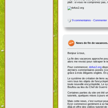
plaît : si vous ne comprenez pas, 
9 commentaires - Commenter
News de fin de vacances.
Bonjour à tous,
La fin des vacances approche pour 
alors me revoici pour rattraper le 
Pour commencer,
dofus2.org
dispo
derniers commentaires postés (comm
grâce à trois élégants onglets. En 
Le système de création de liens a
vers tous les objets de l'encyclop
toute nouvelle encyclopédie. Le sys
Bouftou au lieu du Chef de Guerre 
Certaines parties du site ont été
tutoriels, quelques mises à jours e
Mais cette news, c'est surtout pou
Ezor commence gentiment à se fair
déjà et offre des vidéos-tutoriel de