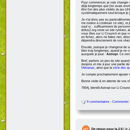
Pour commencer, je vais changer de
déjà longtemps que j'en avais envie
être l'un des plus visités du jeu (d
systématiquement seul lorsque je jo
Je n'ai donc pas eu particulièreme
me motive à continuer ce site), et 
sauf si... suffisamment de person
dofus2.org reste un site rykkien, 
vous êtes sur Li Crounch et que vo
en fichez, alors ne faites rien, dé
dépendra directement de vos réact
Ensuite, puisque je changerai de se
bien trop longtemps, quand je ne c
auxquels je joue :
Astropi
. Ce ser
Bref, parlons un peu du site quand
donjons et mis à jour une partie d
l'Almanax
, ainsi que la
série des q
Je compte prochainement ajouter to
Bonne visite & en attente de vos r
7804j, bientôt Astropi sur Li Croun
9 commentaires - Commenter
De retour pour la 2.9 !
le 