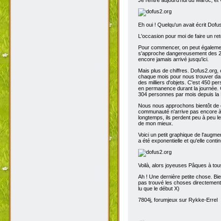
Eh oui ! Quelqu'un avait écrit Dofu
L'occasion pour moi de faire un reto
Pour commencer, on peut également 
s'approche dangereusement des 200
encore jamais arrivé jusqu'ici.
Mais plus de chiffres. Dofus2.org,
chaque mois pour nous trouver dans
des milliers d'objets. C'est 450 p
en permanence durant la journée. C
304 personnes par mois depuis la 
Nous nous approchons bientôt de de
communauté n'arrive pas encore à s
longtemps, ils perdent peu à peu l
de mon mieux.
Voici un petit graphique de l'augme
a été exponentielle et qu'elle contin
Voilà, alors joyeuses Pâques à tou
Ah ! Une dernière petite chose. Bien
pas trouvé les choses directement t
lu que le début X)
7804j, forumjeux sur Rykke-Errel