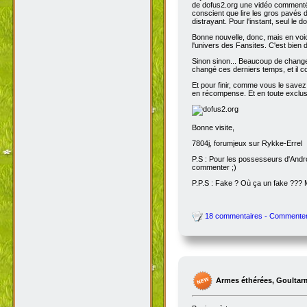
de dofus2.org une vidéo commentée
conscient que lire les gros pavés d
distrayant. Pour l'instant, seul le do
Bonne nouvelle, donc, mais en voic
l'univers des Fansites. C'est bien
Sinon sinon... Beaucoup de change
changé ces derniers temps, et il co
Et pour finir, comme vous le savez
en récompense. Et en toute exclusi
Bonne visite,
7804j, forumjeux sur Rykke-Errel
P.S : Pour les possesseurs d'Andro
commenter ;)
P.P.S : Fake ? Où ça un fake ???
18 commentaires - Commente
Armes éthérées, Goultar