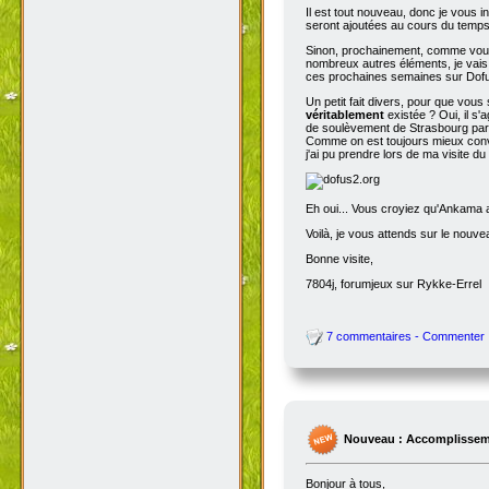
Il est tout nouveau, donc je vous i
seront ajoutées au cours du temps p
Sinon, prochainement, comme vous
nombreux autres éléments, je vais 
ces prochaines semaines sur Dofu
Un petit fait divers, pour que vou
véritablement
existée ? Oui, il s'
de soulèvement de Strasbourg par N
Comme on est toujours mieux conva
j'ai pu prendre lors de ma visite d
Eh oui... Vous croyiez qu'Ankama av
Voilà, je vous attends sur le nouv
Bonne visite,
7804j, forumjeux sur Rykke-Errel
7 commentaires - Commenter
Nouveau : Accomplissem
Bonjour à tous,