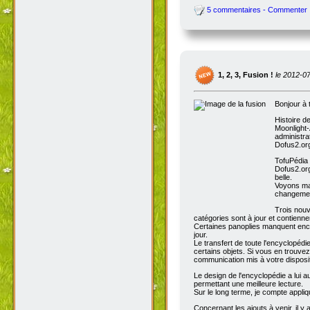
5 commentaires - Commenter
1, 2, 3, Fusion !
le 2012-0
Bonjour à 
Histoire d
Moonlight-
administra
Dofus2.org
TofuPédia
Dofus2.org
belle.
Voyons mai
changemen
Trois nouv
catégories sont à jour et contienn
Certaines panoplies manquent enco
jour.
Le transfert de toute l'encyclopédi
certains objets. Si vous en trouve
communication mis à votre disposit
Le design de l'encyclopédie a lui au
permettant une meilleure lecture.
Sur le long terme, je compte appli
Concernant les ajouts à venir, il y