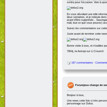
sortira pour l'occasion. Voici à quo
En vous dévoilant une telle inform
deux semaines, et je redoute donc 
avant d'être supprimée... Sauvegar
mail, tout ce que vous pouvez) avant
Suivez les commentaires sur cette 
Juste avant de terminer cette news
Bonne visite à tous, et n'oubliez p
7804j, /w Astropi sur Li Crounch
187 commentaires - Comment
Forumjeux change de serv
Bonjour à tous,
Une news cette fois-ci très perso
personnage sur Dofus.