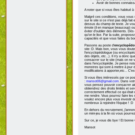
Avoir de bonnes connaissa
A noter que si vous êtes habitué à 
Malgré ces conditions, vous vous s
sur le site si ce n'est pas déjà fa
dessus du champ de texte. Je vous 
émote (il en manque beaucoup) ou s
éviter d'oublier des éléments. Dès 
qu'on le lise. Par la suite, propos
capacités et que vous faites du bon
Passons au poste d'
encyclopéd
site :D. Mais bon, vous vous doutez
l'encyclopédologue (ou encyclopédis
des objets, etc...). Il n'y a donc
consacrer sur le site (mais on ne v
dans l'encyclopédie. Je pense not
monstres qui sont à mettre à jour de
modifications à apporter,etc... C'es
Si vous êtes intéressés par ce pos
:
mansot06@gmail.com
. Dans vot
vous pensez pouvoir consacrer ains
obtiendrez des droits limités et s
correctement effectué ce qui était 
me rendre. Vous pourrez faire les 
voulez encore plus vous investir d
nombreux à rejoindre l'équipe ! :D
En dehors du recrutement, j'annonc
un mini-jeu à la fin où vous pourre
Sur ce, je vous dis bye ! Et bonne v
Mansot