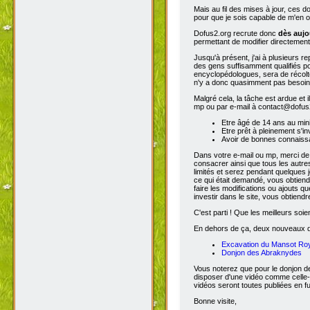
Mais au fil des mises à jour, ces 
pour que je sois capable de m'en o
Dofus2.org recrute donc
dès aujo
permettant de modifier directement
Jusqu'à présent, j'ai à plusieurs re
des gens suffisamment qualifiés po
encyclopédologues, sera de récolter
n'y a donc quasimment pas besoin d
Malgré cela, la tâche est ardue et 
mp ou par e-mail à contact@dofus2.
Etre âgé de 14 ans au mi
Etre prêt à pleinement s'in
Avoir de bonnes connaissa
Dans votre e-mail ou mp, merci de
consacrer ainsi que tous les autres
limités et serez pendant quelques 
ce qui était demandé, vous obtiendr
faire les modifications ou ajouts 
investir dans le site, vous obtiend
C'est parti ! Que les meilleurs soien
En dehors de ça, deux nouveaux don
Excavation du Mansot Ro
Donjon des Abraknydes
Vous noterez que pour le donjon de
disposer d'une vidéo comme celle-
vidéos seront toutes publiées en ful
Bonne visite,