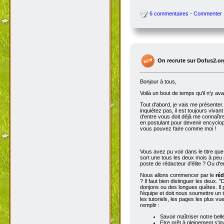
6 commentaires - Commenter
On recrute sur Dofus2.or
Bonjour à tous,
Voilà un bout de temps qu'il n'y av
Tout d'abord, je vais me présenter. 
inquiétez pas, il est toujours viva
d'entre vous doit déjà me connaître
en postulant pour devenir encyclop
vous pouvez faire comme moi !
Vous avez pu voir dans le titre qu
sort une tous les deux mois à peu p
poste de rédacteur d'élite ? Ou d'e
Nous allons commencer par le
réd
? Il faut bien distinguer les deux. "
donjons ou des longues quêtes. Il p
l'équipe et doit nous soumettre un t
les tutoriels, les pages les plus v
remplir :
Savoir maîtriser notre bell
Etre prêt à pleinement s'in