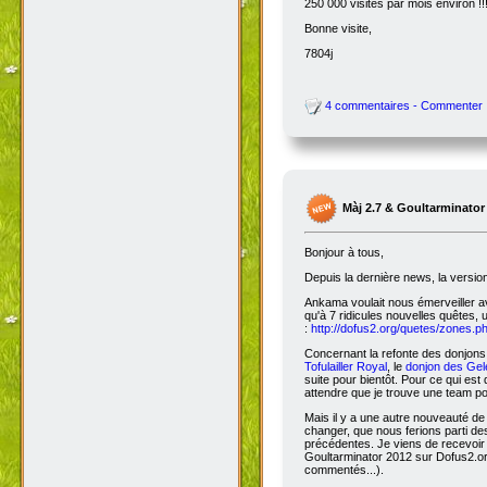
250 000 visites par mois environ !!
Bonne visite,
7804j
4 commentaires - Commenter
Màj 2.7 & Goultarminator
Bonjour à tous,
Depuis la dernière news, la versio
Ankama voulait nous émerveiller avec
qu'à 7 ridicules nouvelles quêtes, 
:
http://dofus2.org/quetes/zones.
Concernant la refonte des donjons, 
Tofulailler Royal
, le
donjon des Gel
suite pour bientôt. Pour ce qui es
attendre que je trouve une team po
Mais il y a une autre nouveauté de 
changer, que nous ferions parti de
précédentes. Je viens de recevoir
Goultarminator 2012 sur Dofus2.org
commentés...).