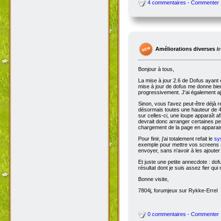
4 commentaires - Commenter
Améliorations diverses
l
Bonjour à tous,
La mise à jour 2.6 de Dofus ayant 
mise à jour de dofus me donne bien 
progressivement. J'ai également aj
Sinon, vous l'avez peut-être déjà 
désormais toutes une hauteur de 4
sur celles-ci, une loupe apparaît a
devrait donc arranger certaines pers
chargement de la page en apparais
Pour finir, j'ai totalement refait le
sy
exemple pour mettre vos screens s
envoyer, sans n'avoir à les ajoute
Et juste une petite annecdote : do
résultat dont je suis assez fier qu
Bonne visite,
7804j, forumjeux sur Rykke-Errel
0 commentaires - Commenter