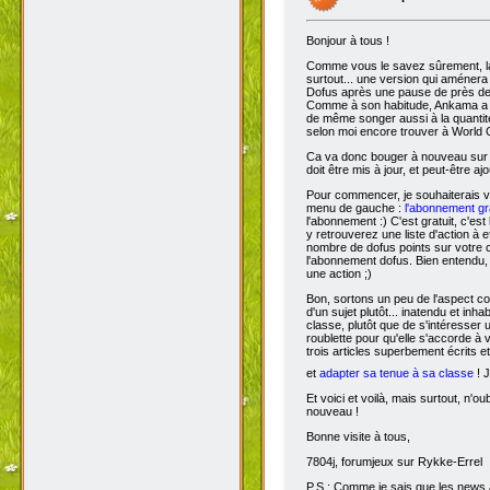
Bonjour à tous !
Comme vous le savez sûrement, 
surtout... une version qui aménera
Dofus après une pause de près de si
Comme à son habitude, Ankama a chois
de même songer aussi à la quantit
selon moi encore trouver à World 
Ca va donc bouger à nouveau sur D
doit être mis à jour, et peut-être aj
Pour commencer, je souhaiterais 
menu de gauche :
l'abonnement gra
l'abonnement :) C'est gratuit, c'est
y retrouverez une liste d'action à 
nombre de dofus points sur votre
l'abonnement dofus. Bien entendu, 
une action ;)
Bon, sortons un peu de l'aspect com
d'un sujet plutôt... inatendu et inha
classe, plutôt que de s'intéresser
roublette pour qu'elle s'accorde à
trois articles superbement écrits e
et
adapter sa tenue à sa classe
! J
Et voici et voilà, mais surtout, n'
nouveau !
Bonne visite à tous,
7804j, forumjeux sur Rykke-Errel
P.S : Comme je sais que les news a