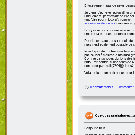
Effectivement, pas de news depuis 
Je viens d'achever aujourd'hui un 
uniquement, permettant de cocher l
tout faire pour mieux s'y repérer, 
accessible depuis ici
, mais aussi g
Le système des accomplissements ne 
encore, la liste des accomplisseme
Depuis les pages des tutoriels de
mais il est également possible de cl
Pour l'ajout de contenu sur le site,
pas réussi à trouver le moindre gr
Comme ce sont des donjons destinés a
l'info. Par contre, si une team de
contacter par mail (7804j@dofus2.
Voilà, et juste un petit bonus pour l
0 commentaires - Commenter
Quelques statistiques...
Bonjour à tous,
Je rentre aujourd'hui du Maroc, et 