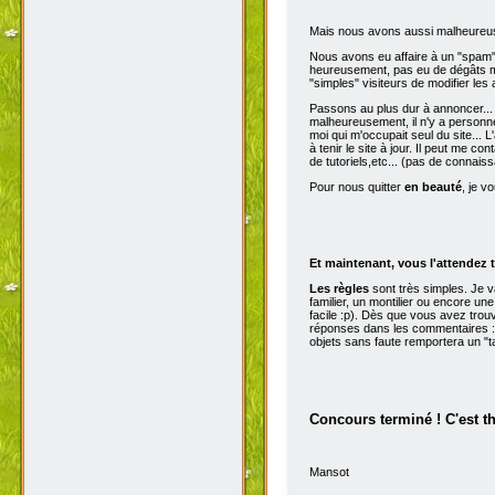
Mais nous avons aussi malheureu
Nous avons eu affaire à un "spam" d
heureusement, pas eu de dégâts ma
"simples" visiteurs de modifier les
Passons au plus dur à annoncer...
malheureusement, il n'y a personne 
moi qui m'occupait seul du site...
à tenir le site à jour. Il peut me con
de tutoriels,etc... (pas de connai
Pour nous quitter
en beauté
, je v
Et maintenant, vous l'attendez t
Les règles
sont très simples. Je 
familier, un montilier ou encore une
facile :p). Dès que vous avez trou
réponses dans les commentaires :p
objets sans faute remportera un "t
Concours terminé ! C'est t
Mansot