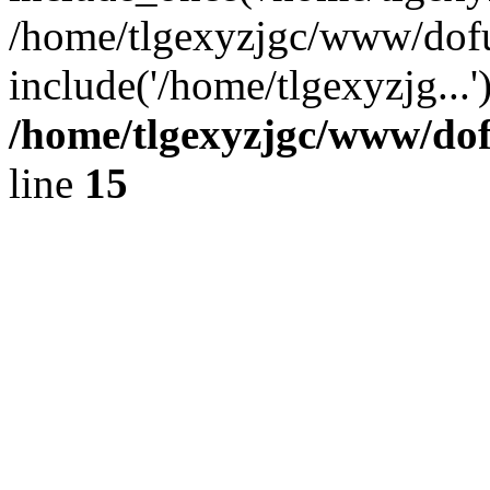
/home/tlgexyzjgc/www/dof
include('/home/tlgexyzjg...
/home/tlgexyzjgc/www/do
line
15