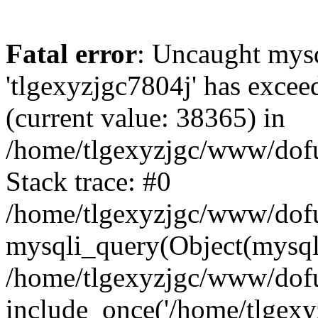
Fatal error
: Uncaught mysq
'tlgexyzjgc7804j' has excee
(current value: 38365) in
/home/tlgexyzjgc/www/dof
Stack trace: #0
/home/tlgexyzjgc/www/dofu
mysqli_query(Object(mysq
/home/tlgexyzjgc/www/dofu
include_once('/home/tlgexyz