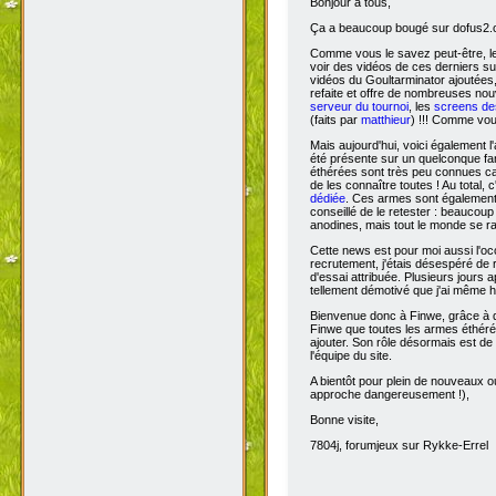
Bonjour à tous,
Ça
a beaucoup bougé sur dofus2.or
Comme vous le savez peut-être, l
voir des vidéos de ces derniers s
vidéos du Goultarminator ajoutées
refaite et offre de nombreuses no
serveur du tournoi
, les
screens des
(faits par
matthieur
) !!! Comme vou
Mais aujourd'hui, voici également l'
été présente sur un quelconque fan 
éthérées sont très peu connues car 
de les connaître toutes ! Au total,
dédiée
. Ces armes sont également 
conseillé de le retester : beaucou
anodines, mais tout le monde se r
Cette news est pour moi aussi l'o
recrutement, j'étais désespéré de 
d'essai attribuée. Plusieurs jours 
tellement démotivé que j'ai même hé
Bienvenue donc à Finwe, grâce à q
Finwe que toutes les armes éthérée
ajouter. Son rôle désormais est de m
l'équipe du site.
A bientôt pour plein de nouveaux ou
approche dangereusement !),
Bonne visite,
7804j, forumjeux sur Rykke-Errel