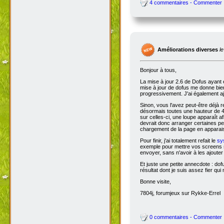
4 commentaires - Commenter
Améliorations diverses
l
Bonjour à tous,
La mise à jour 2.6 de Dofus ayant 
mise à jour de dofus me donne bien 
progressivement. J'ai également aj
Sinon, vous l'avez peut-être déjà 
désormais toutes une hauteur de 4
sur celles-ci, une loupe apparaît a
devrait donc arranger certaines pers
chargement de la page en apparais
Pour finir, j'ai totalement refait le
sy
exemple pour mettre vos screens s
envoyer, sans n'avoir à les ajoute
Et juste une petite annecdote : do
résultat dont je suis assez fier qu
Bonne visite,
7804j, forumjeux sur Rykke-Errel
0 commentaires - Commenter