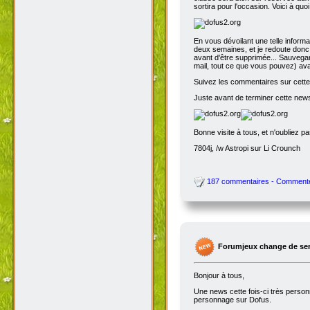
sortira pour l'occasion. Voici à quo
En vous dévoilant une telle inform
deux semaines, et je redoute donc 
avant d'être supprimée... Sauvegar
mail, tout ce que vous pouvez) avant
Suivez les commentaires sur cette 
Juste avant de terminer cette news
Bonne visite à tous, et n'oubliez p
7804j, /w Astropi sur Li Crounch
187 commentaires - Comment
Forumjeux change de serv
Bonjour à tous,
Une news cette fois-ci très perso
personnage sur Dofus.