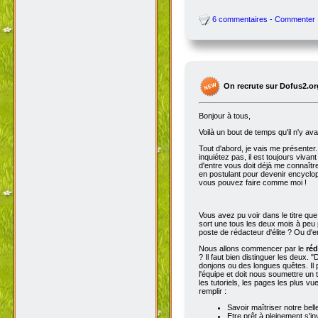
6 commentaires - Commenter
On recrute sur Dofus2.or
Bonjour à tous,
Voilà un bout de temps qu'il n'y av
Tout d'abord, je vais me présenter. 
inquiétez pas, il est toujours viva
d'entre vous doit déjà me connaître
en postulant pour devenir encyclop
vous pouvez faire comme moi !
Vous avez pu voir dans le titre qu
sort une tous les deux mois à peu p
poste de rédacteur d'élite ? Ou d'e
Nous allons commencer par le
réd
? Il faut bien distinguer les deux. "
donjons ou des longues quêtes. Il p
l'équipe et doit nous soumettre un t
les tutoriels, les pages les plus v
remplir :
Savoir maîtriser notre bell
Etre prêt à pleinement s'in