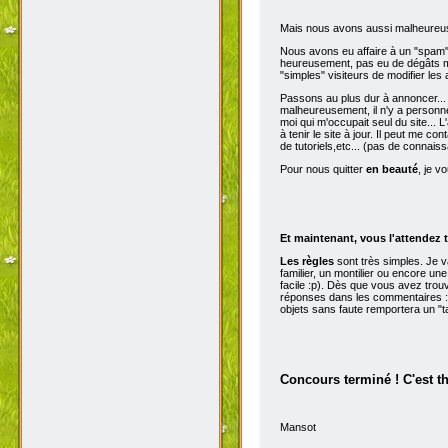
Mais nous avons aussi malheureu
Nous avons eu affaire à un "spam" d
heureusement, pas eu de dégâts ma
"simples" visiteurs de modifier les
Passons au plus dur à annoncer...
malheureusement, il n'y a personne 
moi qui m'occupait seul du site...
à tenir le site à jour. Il peut me con
de tutoriels,etc... (pas de connai
Pour nous quitter
en beauté
, je v
Et maintenant, vous l'attendez t
Les règles
sont très simples. Je 
familier, un montilier ou encore une
facile :p). Dès que vous avez trou
réponses dans les commentaires :p
objets sans faute remportera un "t
Concours terminé ! C'est t
Mansot