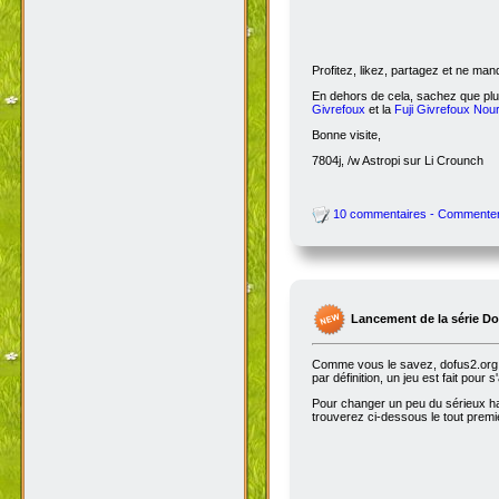
Profitez, likez, partagez et ne ma
En dehors de cela, sachez que plus
Givrefoux
et la
Fuji Givrefoux Nour
Bonne visite,
7804j, /w Astropi sur Li Crounch
10 commentaires - Commente
Lancement de la série D
Comme vous le savez, dofus2.org e
par définition, un jeu est fait pour
Pour changer un peu du sérieux habi
trouverez ci-dessous le tout premie