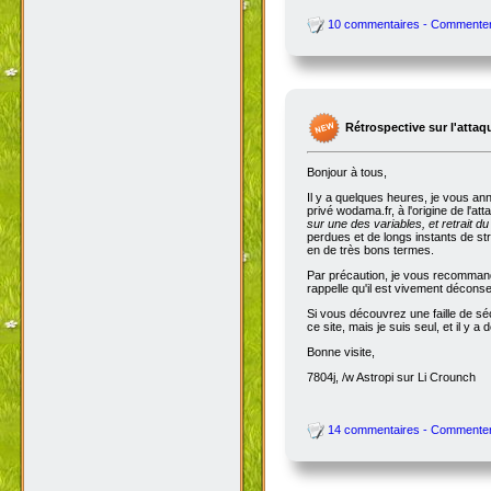
10 commentaires - Commente
Rétrospective sur l'attaq
Bonjour à tous,
Il y a quelques heures, je vous an
privé wodama.fr, à l'origine de l'at
sur une des variables, et retrait du
perdues et de longs instants de str
en de très bons termes.
Par précaution, je vous recommande
rappelle qu'il est vivement décon
Si vous découvrez une faille de séc
ce site, mais je suis seul, et il 
Bonne visite,
7804j, /w Astropi sur Li Crounch
14 commentaires - Commente