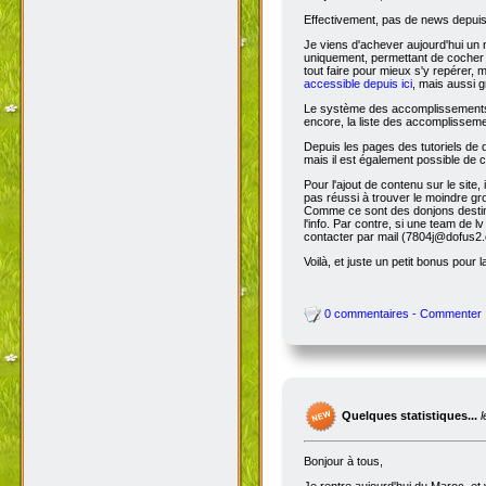
Effectivement, pas de news depuis 
Je viens d'achever aujourd'hui un 
uniquement, permettant de cocher l
tout faire pour mieux s'y repérer, 
accessible depuis ici
, mais aussi g
Le système des accomplissements ne 
encore, la liste des accomplisseme
Depuis les pages des tutoriels de
mais il est également possible de cl
Pour l'ajout de contenu sur le site,
pas réussi à trouver le moindre gr
Comme ce sont des donjons destinés a
l'info. Par contre, si une team de
contacter par mail (7804j@dofus2.
Voilà, et juste un petit bonus pour l
0 commentaires - Commenter
Quelques statistiques...
Bonjour à tous,
Je rentre aujourd'hui du Maroc, et 