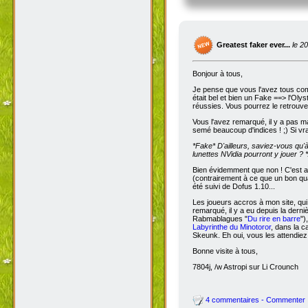
Greatest faker ever...
le 2
Bonjour à tous,
Je pense que vous l'avez tous com
était bel et bien un Fake ==> l'Oly
réussies. Vous pourrez le retrouve
Vous l'avez remarqué, il y a pas m
semé beaucoup d'indices ! ;) Si vra
*Fake*
D'ailleurs, saviez-vous qu'
lunettes NVidia pourront y jouer ? *
Bien évidemment que non ! C'est a
(contrairement à ce que un bon qua
été suivi de Dofus 1.10...
Les joueurs accros à mon site, qui
remarqué, il y a eu depuis la dern
Rabmablagues "
Du rire en barre
")
Labyrinthe du Minotoror
, dans la c
Skeunk. Eh oui, vous les attendiez
Bonne visite à tous,
7804j, /w Astropi sur Li Crounch
4 commentaires - Commenter