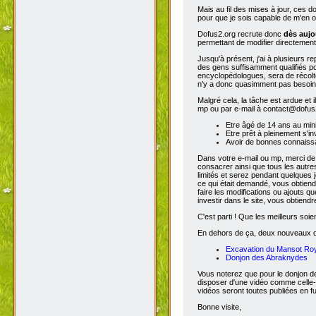
Mais au fil des mises à jour, ces 
pour que je sois capable de m'en o
Dofus2.org recrute donc
dès aujo
permettant de modifier directement
Jusqu'à présent, j'ai à plusieurs re
des gens suffisamment qualifiés po
encyclopédologues, sera de récolter
n'y a donc quasimment pas besoin d
Malgré cela, la tâche est ardue et 
mp ou par e-mail à contact@dofus2.
Etre âgé de 14 ans au mi
Etre prêt à pleinement s'in
Avoir de bonnes connaissa
Dans votre e-mail ou mp, merci de
consacrer ainsi que tous les autres
limités et serez pendant quelques 
ce qui était demandé, vous obtiendr
faire les modifications ou ajouts 
investir dans le site, vous obtiend
C'est parti ! Que les meilleurs soien
En dehors de ça, deux nouveaux don
Excavation du Mansot Ro
Donjon des Abraknydes
Vous noterez que pour le donjon de
disposer d'une vidéo comme celle-
vidéos seront toutes publiées en ful
Bonne visite,