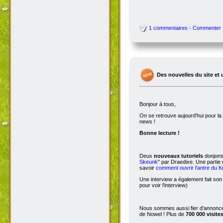
1 commentaires - Commenter
Des nouvelles du site et 
Bonjour à tous,
On se retrouve aujourd'hui pour 
news !
Bonne lecture !
Deux
nouveaux tutoriels
donjons 
Skeunk
" par Draedixe. Une partie
savoir
comment ouvrir l'antre du 
Une interview a également fait son
pour voir l'interview)
Nous sommes aussi fier d'annoncer
de Nowel ! Plus de
700 000 visite