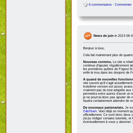
6 commentaires - Commenter
News de juin
le 2013-06-0
Bonjour à tous,
Cela fait maintenant plus de quatr
Nouveau contenu.
Le site a rela
continue d'ajouter régulièrement d
les premières quêtes de Frigost III
enfin le trou dans les donjons de Fri
A quand de nouvelles fonctionna
site savent qu'il s'agit actuellemen
troisième version est assez avancée
vraiment pas du tout adaptée aux n
permettra entre autres d'avoir un 
je ne pourrai donc pas ajouter de no
faudra certainement attendre de no
De nouveaux partenariats.
Je so
GilaTeam
. Voici déjà un moment qu'
officiellement. Ce sont donc deux
j'ai pu rédiger certains tutoriels, e
éventuellement à vous y abonner ;