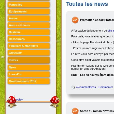
Toutes les news
Panoplies
Équipements
Armes
Promotion ebook Profecie
Armes éthérées
A l'occasion du lancement du
site 
Bestiaire
Pour cela, vous n'avez que deux ch
Ressources
- Likez la page Facebook du livre (
Familiers & Montiliers
- Postez un message avec le hasht
Glossaire
Le livre vous sera envoyé par me
Cette offre n'est valable que penda
Divers
Plus d'informations sur le livre son
News
publier un avis sur Amazon !
Livre d'or
EDIT : Les 48 heures étant désor
Goultarminator 2012
4 commentaires - Commenter
Google+
Sortie du roman "Profeci