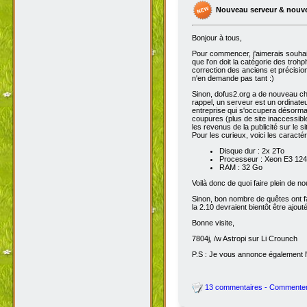
Nouveau serveur & nouv
Bonjour à tous,
Pour commencer, j'aimerais souhai
que l'on doit la catégorie des troh
correction des anciens et précisions
n'en demande pas tant :)
Sinon, dofus2.org a de nouveau chan
rappel, un serveur est un ordinateu
entreprise qui s'occupera désorma
coupures (plus de site inaccessibl
les revenus de la publicité sur le sit
Pour les curieux, voici les caracté
Disque dur : 2x 2To
Processeur : Xeon E3 1245
RAM : 32 Go
Voilà donc de quoi faire plein de 
Sinon, bon nombre de quêtes ont fait
la 2.10 devraient bientôt être ajout
Bonne visite,
7804j, /w Astropi sur Li Crounch
P.S : Je vous annonce également l'
13 commentaires - Commente