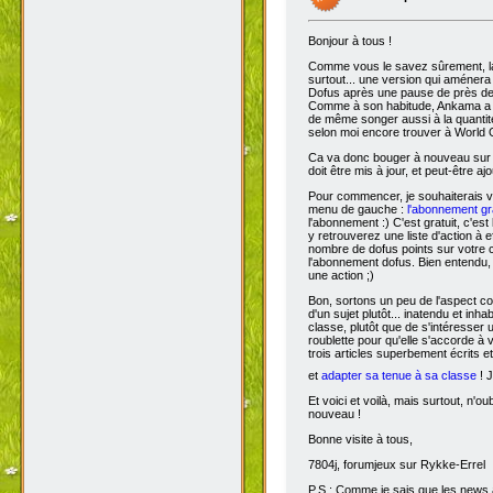
Bonjour à tous !
Comme vous le savez sûrement, 
surtout... une version qui aménera
Dofus après une pause de près de si
Comme à son habitude, Ankama a chois
de même songer aussi à la quantit
selon moi encore trouver à World 
Ca va donc bouger à nouveau sur D
doit être mis à jour, et peut-être aj
Pour commencer, je souhaiterais 
menu de gauche :
l'abonnement gra
l'abonnement :) C'est gratuit, c'est
y retrouverez une liste d'action à 
nombre de dofus points sur votre
l'abonnement dofus. Bien entendu, 
une action ;)
Bon, sortons un peu de l'aspect com
d'un sujet plutôt... inatendu et inha
classe, plutôt que de s'intéresser
roublette pour qu'elle s'accorde à
trois articles superbement écrits e
et
adapter sa tenue à sa classe
! J
Et voici et voilà, mais surtout, n'
nouveau !
Bonne visite à tous,
7804j, forumjeux sur Rykke-Errel
P.S : Comme je sais que les news a