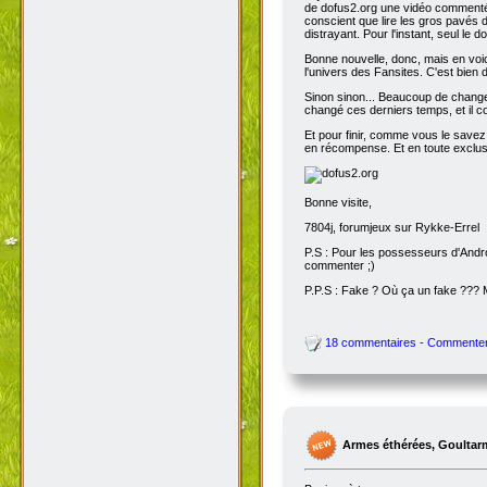
de dofus2.org une vidéo commentée
conscient que lire les gros pavés d
distrayant. Pour l'instant, seul le do
Bonne nouvelle, donc, mais en voic
l'univers des Fansites. C'est bien
Sinon sinon... Beaucoup de change
changé ces derniers temps, et il co
Et pour finir, comme vous le savez
en récompense. Et en toute exclusi
Bonne visite,
7804j, forumjeux sur Rykke-Errel
P.S : Pour les possesseurs d'Andro
commenter ;)
P.P.S : Fake ? Où ça un fake ???
18 commentaires - Commente
Armes éthérées, Goultar