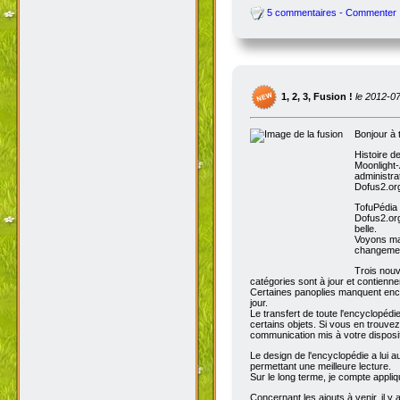
5 commentaires - Commenter
1, 2, 3, Fusion !
le 2012-0
Bonjour à 
Histoire d
Moonlight-
administra
Dofus2.org
TofuPédia
Dofus2.org
belle.
Voyons mai
changemen
Trois nouv
catégories sont à jour et contienn
Certaines panoplies manquent enco
jour.
Le transfert de toute l'encyclopédi
certains objets. Si vous en trouve
communication mis à votre disposit
Le design de l'encyclopédie a lui au
permettant une meilleure lecture.
Sur le long terme, je compte appli
Concernant les ajouts à venir, il y