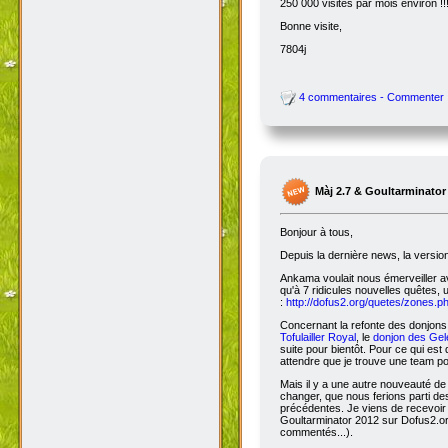
250 000 visites par mois environ !!
Bonne visite,
7804j
4 commentaires - Commenter
Màj 2.7 & Goultarminator
Bonjour à tous,
Depuis la dernière news, la versio
Ankama voulait nous émerveiller avec
qu'à 7 ridicules nouvelles quêtes, 
:
http://dofus2.org/quetes/zones.
Concernant la refonte des donjons, 
Tofulailler Royal
, le
donjon des Gel
suite pour bientôt. Pour ce qui es
attendre que je trouve une team po
Mais il y a une autre nouveauté de 
changer, que nous ferions parti de
précédentes. Je viens de recevoir
Goultarminator 2012 sur Dofus2.org
commentés...).