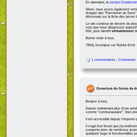
En attendant, la
section Goultarmin
Sinon, nous avons également remis
dropper des "Parchemin de Sorts" s
désormais sur la fiche des larves b
Le site continue de devenir de plu
voici que nous dépassons aujourd'hu
l'été, pour bientôt
véritablement
de
Bonne visite à tous,
7804j, forumjeux sur Rykke-Errel
1 commentaires - Commenter
Ouverture du forum de d
Bonjour à tous,
Depuis maintenant plus d'une année,
comme "communautaire". Voici don
Il est accessible depuis n'importe
Il s'agit d'un forum que j'ai entiè
comporte donc de nombreux avantag
quelques bugs et fonctionnalités 