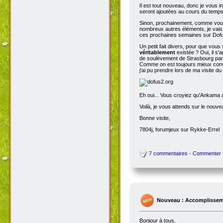
Il est tout nouveau, donc je vous i
seront ajoutées au cours du temps p
Sinon, prochainement, comme vous
nombreux autres éléments, je vais 
ces prochaines semaines sur Dofu
Un petit fait divers, pour que vou
véritablement
existée ? Oui, il s'
de soulèvement de Strasbourg par N
Comme on est toujours mieux conva
j'ai pu prendre lors de ma visite d
Eh oui... Vous croyiez qu'Ankama av
Voilà, je vous attends sur le nouv
Bonne visite,
7804j, forumjeux sur Rykke-Errel
7 commentaires - Commenter
Nouveau : Accomplissem
Bonjour à tous,