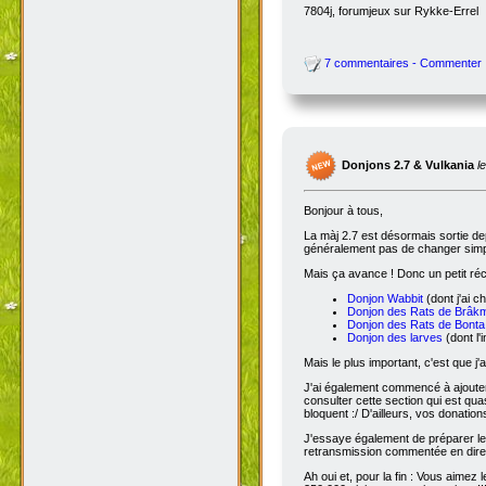
7804j, forumjeux sur Rykke-Errel
7 commentaires - Commenter
Donjons 2.7 & Vulkania
l
Bonjour à tous,
La màj 2.7 est désormais sortie dep
généralement pas de changer simple
Mais ça avance ! Donc un petit réc
Donjon Wabbit
(dont j'ai c
Donjon des Rats de Brâk
Donjon des Rats de Bonta
Donjon des larves
(dont l'
Mais le plus important, c'est que j'
J'ai également commencé à ajoute
consulter cette section qui est qua
bloquent :/ D'ailleurs, vos donatio
J'essaye également de préparer le 
retransmission commentée en dire
Ah oui et, pour la fin : Vous aimez