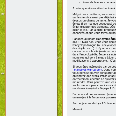
Avoir de bonnes connaissa
A noter que si vous êtes habitué à 
Malgré ces conditions, vous vous s
sur le site si ce n'est pas déjà fa
dessus du champ de texte. Je vous 
émote (il en manque beaucoup) ou s
éviter d'oublier des éléments. Dès 
qu'on le lise. Par la suite, propos
capacités et que vous faites du bon
Passons au poste d'
encyclopéd
site :D. Mais bon, vous vous doutez
l'encyclopédologue (ou encyclopédis
des objets, etc...). Il n'y a donc
consacrer sur le site (mais on ne v
dans l'encyclopédie. Je pense not
monstres qui sont à mettre à jour de
modifications à apporter,etc... C'es
Si vous êtes intéressés par ce pos
:
mansot06@gmail.com
. Dans vot
vous pensez pouvoir consacrer ains
obtiendrez des droits limités et s
correctement effectué ce qui était 
me rendre. Vous pourrez faire les 
voulez encore plus vous investir d
nombreux à rejoindre l'équipe ! :D
En dehors du recrutement, j'annonc
un mini-jeu à la fin où vous pourre
Sur ce, je vous dis bye ! Et bonne v
Mansot