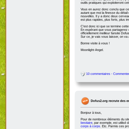
outils pratiques qui exploiteront c
Vous en aurez donc conclu que cet
autant que moi la finesse du détai
nouvelles. Il y a donc deux cervea
est plus rapides, plus forts, plus ima
C'est donc ici que se termine cet
En espérant que vous partagerez ce
officiellement meilleur fansite Dofus 
Sur ce, je vais vous laisser, on va a
Bonne visite à vous !
Moonlight-Angel.
10 commentaires - Commente
Dofus2.org recrute des 
Bonjour à tous,
Pour de nombreux éléments du site,
bestiaire
, par exemple, est utilisé 
corps à corps
. Etc. Parmis ces pro