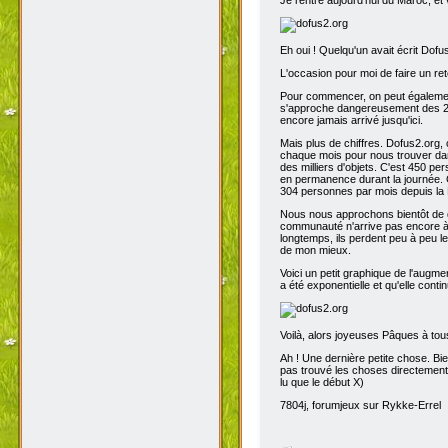
Eh oui ! Quelqu'un avait écrit Dofu
L'occasion pour moi de faire un reto
Pour commencer, on peut également 
s'approche dangereusement des 200
encore jamais arrivé jusqu'ici.
Mais plus de chiffres. Dofus2.org,
chaque mois pour nous trouver dans
des milliers d'objets. C'est 450 p
en permanence durant la journée. C
304 personnes par mois depuis la 
Nous nous approchons bientôt de de
communauté n'arrive pas encore à s
longtemps, ils perdent peu à peu l
de mon mieux.
Voici un petit graphique de l'augme
a été exponentielle et qu'elle contin
Voilà, alors joyeuses Pâques à tou
Ah ! Une dernière petite chose. Bien
pas trouvé les choses directement t
lu que le début X)
7804j, forumjeux sur Rykke-Errel