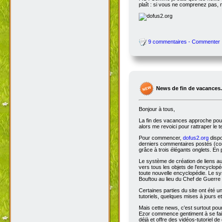
plaît : si vous ne comprenez pas, 
9 commentaires - Commenter
News de fin de vacances.
Bonjour à tous,
La fin des vacances approche pour 
alors me revoici pour rattraper le 
Pour commencer,
dofus2.org
dispo
derniers commentaires postés (comm
grâce à trois élégants onglets. En 
Le système de création de liens a
vers tous les objets de l'encyclop
toute nouvelle encyclopédie. Le sys
Bouftou au lieu du Chef de Guerre 
Certaines parties du site ont été
tutoriels, quelques mises à jours e
Mais cette news, c'est surtout pou
Ezor commence gentiment à se fair
déjà et offre des vidéos-tutoriel de