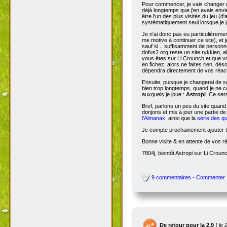
Pour commencer, je vais changer de
déjà longtemps que j'en avais envie
être l'un des plus visités du jeu (d
systématiquement seul lorsque je jo
Je n'ai donc pas eu particulièreme
me motive à continuer ce site), et 
sauf si... suffisamment de person
dofus2.org reste un site rykkien, 
vous êtes sur Li Crounch et que vo
en fichez, alors ne faites rien, dé
dépendra directement de vos réact
Ensuite, puisque je changerai de se
bien trop longtemps, quand je ne c
auxquels je joue :
Astropi
. Ce ser
Bref, parlons un peu du site quand
donjons et mis à jour une partie d
l'Almanax
, ainsi que la
série des q
Je compte prochainement ajouter to
Bonne visite & en attente de vos r
7804j, bientôt Astropi sur Li Croun
9 commentaires - Commenter
De retour pour la 2.9 !
le 