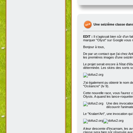
Une seizième classe dans
EDIT :
Il s'agissait bien sûr d'un 
marquer "Olyst" sur Google vous m
Bonjour à tous,
De par un contact que j'ai chez An
les premières images d'une seizième
Le projet serait encore à l'état d'
déterminée. Les skins des sorts son
J'ai également pu obtenir le nom de
"Océancre" (lv 9).
Cette nouvelle race, vous l'aurez c
Olysts. A quand les lance-roquettes
Une des invocation
découvrir l'animat
Le "Kralam'Art", une invocation qui
A leur descente d'Incarnam, les av
classe sera bien sûr réservée au