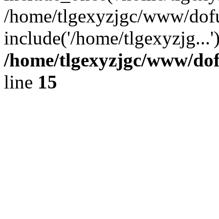
/home/tlgexyzjgc/www/dof
include('/home/tlgexyzjg...
/home/tlgexyzjgc/www/do
line
15