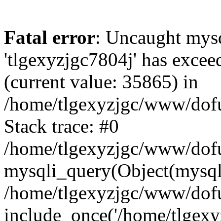
Fatal error
: Uncaught mysq
'tlgexyzjgc7804j' has excee
(current value: 35865) in
/home/tlgexyzjgc/www/dof
Stack trace: #0
/home/tlgexyzjgc/www/dofu
mysqli_query(Object(mysq
/home/tlgexyzjgc/www/dofu
include_once('/home/tlgexyz