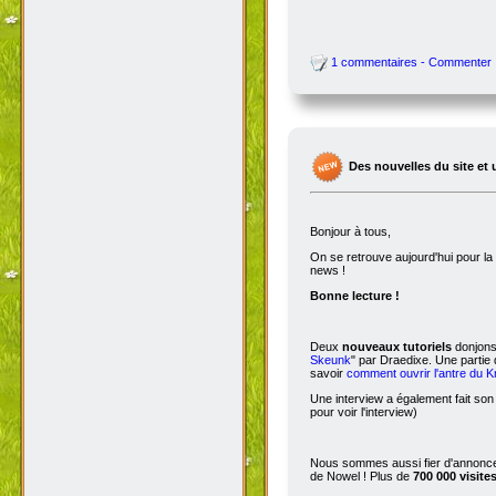
1 commentaires - Commenter
Des nouvelles du site et 
Bonjour à tous,
On se retrouve aujourd'hui pour 
news !
Bonne lecture !
Deux
nouveaux tutoriels
donjons 
Skeunk
" par Draedixe. Une partie
savoir
comment ouvrir l'antre du 
Une interview a également fait son
pour voir l'interview)
Nous sommes aussi fier d'annoncer
de Nowel ! Plus de
700 000 visite