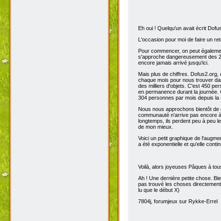
Eh oui ! Quelqu'un avait écrit Dofu
L'occasion pour moi de faire un reto
Pour commencer, on peut également 
s'approche dangereusement des 200
encore jamais arrivé jusqu'ici.
Mais plus de chiffres. Dofus2.org,
chaque mois pour nous trouver dans
des milliers d'objets. C'est 450 p
en permanence durant la journée. C
304 personnes par mois depuis la 
Nous nous approchons bientôt de de
communauté n'arrive pas encore à s
longtemps, ils perdent peu à peu l
de mon mieux.
Voici un petit graphique de l'augme
a été exponentielle et qu'elle contin
Voilà, alors joyeuses Pâques à tou