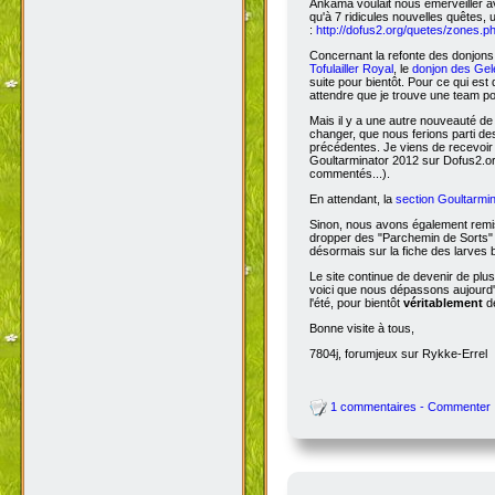
Màj 2.7 & Goultarminator
Bonjour à tous,
Depuis la dernière news, la versio
Ankama voulait nous émerveiller avec
qu'à 7 ridicules nouvelles quêtes, 
:
http://dofus2.org/quetes/zones.
Concernant la refonte des donjons, 
Tofulailler Royal
, le
donjon des Gel
suite pour bientôt. Pour ce qui es
attendre que je trouve une team po
Mais il y a une autre nouveauté de 
changer, que nous ferions parti de
précédentes. Je viens de recevoir
Goultarminator 2012 sur Dofus2.org
commentés...).
En attendant, la
section Goultarmin
Sinon, nous avons également remis
dropper des "Parchemin de Sorts" s
désormais sur la fiche des larves b
Le site continue de devenir de plu
voici que nous dépassons aujourd'hu
l'été, pour bientôt
véritablement
de
Bonne visite à tous,
7804j, forumjeux sur Rykke-Errel