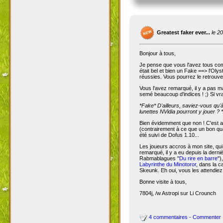
Greatest faker ever...
le 2
Bonjour à tous,
Je pense que vous l'avez tous com
était bel et bien un Fake ==> l'Oly
réussies. Vous pourrez le retrouve
Vous l'avez remarqué, il y a pas m
semé beaucoup d'indices ! ;) Si vra
*Fake*
D'ailleurs, saviez-vous qu'
lunettes NVidia pourront y jouer ? *
Bien évidemment que non ! C'est a
(contrairement à ce que un bon qua
été suivi de Dofus 1.10...
Les joueurs accros à mon site, qui
remarqué, il y a eu depuis la dern
Rabmablagues "
Du rire en barre
")
Labyrinthe du Minotoror
, dans la c
Skeunk. Eh oui, vous les attendiez
Bonne visite à tous,
7804j, /w Astropi sur Li Crounch
4 commentaires - Commenter