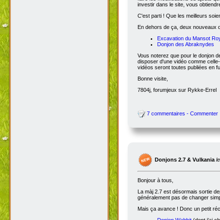
Etre âgé de 14 ans au mi
Etre prêt à pleinement s'in
Avoir de bonnes connaissa
Dans votre e-mail ou mp, merci de
consacrer ainsi que tous les autres
limités et serez pendant quelques 
ce qui était demandé, vous obtiendr
faire les modifications ou ajouts 
investir dans le site, vous obtiend
C'est parti ! Que les meilleurs soien
En dehors de ça, deux nouveaux don
Excavation du Mansot Ro
Donjon des Abraknydes
Vous noterez que pour le donjon de
disposer d'une vidéo comme celle-
vidéos seront toutes publiées en ful
Bonne visite,
7804j, forumjeux sur Rykke-Errel
7 commentaires - Commenter
Donjons 2.7 & Vulkania
l