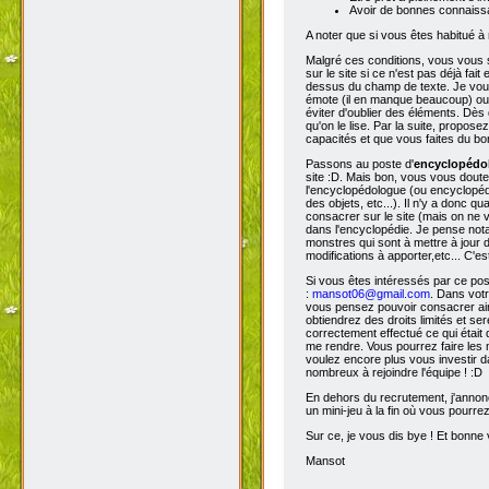
Avoir de bonnes connaissa
A noter que si vous êtes habitué à 
Malgré ces conditions, vous vous s
sur le site si ce n'est pas déjà fa
dessus du champ de texte. Je vous 
émote (il en manque beaucoup) ou s
éviter d'oublier des éléments. Dès 
qu'on le lise. Par la suite, propos
capacités et que vous faites du bon
Passons au poste d'
encyclopéd
site :D. Mais bon, vous vous doutez
l'encyclopédologue (ou encyclopédis
des objets, etc...). Il n'y a donc
consacrer sur le site (mais on ne v
dans l'encyclopédie. Je pense not
monstres qui sont à mettre à jour de
modifications à apporter,etc... C'es
Si vous êtes intéressés par ce pos
:
mansot06@gmail.com
. Dans vot
vous pensez pouvoir consacrer ains
obtiendrez des droits limités et s
correctement effectué ce qui était 
me rendre. Vous pourrez faire les 
voulez encore plus vous investir d
nombreux à rejoindre l'équipe ! :D
En dehors du recrutement, j'annonc
un mini-jeu à la fin où vous pourre
Sur ce, je vous dis bye ! Et bonne v
Mansot