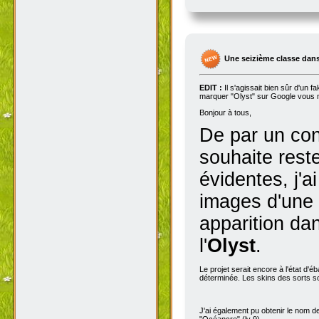
Une seizième classe dans
EDIT :
Il s'agissait bien sûr d'un 
marquer "Olyst" sur Google vous m
Bonjour à tous,
De par un con
souhaite rest
évidentes, j'a
images d'une 
apparition dan
l'
Olyst
.
Le projet serait encore à l'état d'
déterminée. Les skins des sorts son
J'ai également pu obtenir le nom de