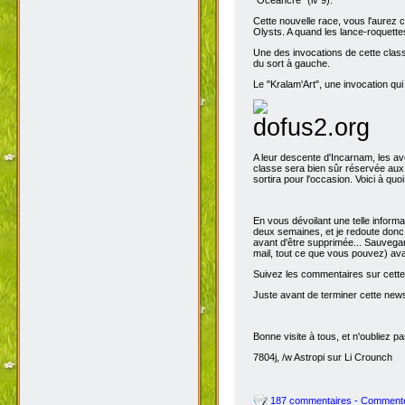
"Océancre" (lv 9).
Cette nouvelle race, vous l'aurez c
Olysts. A quand les lance-roquettes
Une des
joueurs
"Mannequin", 
sort à gauche
Le "Kralam'Art", une invocation qui
A leur descente d'Incarnam, les av
classe sera bien sûr réservée au
sortira pour l'occasion. Voici à quo
En vous dévoilant une telle inform
deux semaines, et je redoute donc 
avant d'être supprimée... Sauvegar
mail, tout ce que vous pouvez) avant
Suivez les commentaires sur cette 
Juste avant de terminer cette news