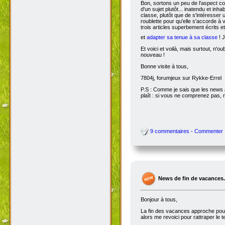
Pour commencer, je souhaiterais 
menu de gauche :
l'abonnement gra
l'abonnement :) C'est gratuit, c'est
y retrouverez une liste d'action à 
nombre de dofus points sur votre
l'abonnement dofus. Bien entendu, 
une action ;)
Bon, sortons un peu de l'aspect com
d'un sujet plutôt... inatendu et inha
classe, plutôt que de s'intéresser
roublette pour qu'elle s'accorde à
trois articles superbement écrits e
et
adapter sa tenue à sa classe
! J
Et voici et voilà, mais surtout, n'
nouveau !
Bonne visite à tous,
7804j, forumjeux sur Rykke-Errel
P.S : Comme je sais que les news a
plaît : si vous ne comprenez pas, 
9 commentaires - Commenter