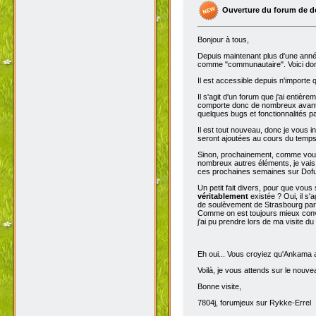
1 commentaires - Commenter
Ouverture du forum de d
Bonjour à tous,
Depuis maintenant plus d'une année,
comme "communautaire". Voici don
Il est accessible depuis n'importe
Il s'agit d'un forum que j'ai entiè
comporte donc de nombreux avantag
quelques bugs et fonctionnalités 
Il est tout nouveau, donc je vous i
seront ajoutées au cours du temps p
Sinon, prochainement, comme vous
nombreux autres éléments, je vais 
ces prochaines semaines sur Dofu
Un petit fait divers, pour que vou
véritablement
existée ? Oui, il s'
de soulèvement de Strasbourg par N
Comme on est toujours mieux conva
j'ai pu prendre lors de ma visite d