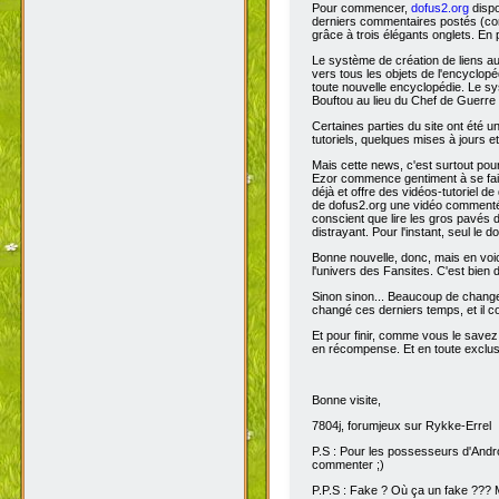
News de fin de vacances.
Bonjour à tous,
La fin des vacances approche pour 
alors me revoici pour rattraper le 
Pour commencer,
dofus2.org
dispo
derniers commentaires postés (comm
grâce à trois élégants onglets. En 
Le système de création de liens a
vers tous les objets de l'encyclop
toute nouvelle encyclopédie. Le sys
Bouftou au lieu du Chef de Guerre 
Certaines parties du site ont été
tutoriels, quelques mises à jours e
Mais cette news, c'est surtout pou
Ezor commence gentiment à se fair
déjà et offre des vidéos-tutoriel de
de dofus2.org une vidéo commentée
conscient que lire les gros pavés d
distrayant. Pour l'instant, seul le do
Bonne nouvelle, donc, mais en voic
l'univers des Fansites. C'est bien
Sinon sinon... Beaucoup de change
changé ces derniers temps, et il co
Et pour finir, comme vous le savez
en récompense. Et en toute exclusi