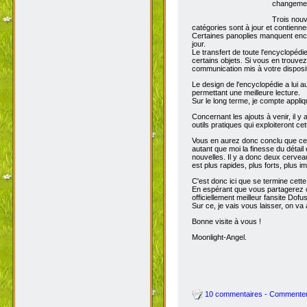
Moonlight-
administra
Dofus2.org
TofuPédia
Dofus2.org
belle.
Voyons mai
changemen
Trois nouv
catégories sont à jour et contienn
Certaines panoplies manquent enco
jour.
Le transfert de toute l'encyclopédi
certains objets. Si vous en trouve
communication mis à votre disposit
Le design de l'encyclopédie a lui au
permettant une meilleure lecture.
Sur le long terme, je compte appli
Concernant les ajouts à venir, il y
outils pratiques qui exploiteront c
Vous en aurez donc conclu que cet
autant que moi la finesse du détai
nouvelles. Il y a donc deux cervea
est plus rapides, plus forts, plus ima
C'est donc ici que se termine cet
En espérant que vous partagerez ce
officiellement meilleur fansite Dofus 
Sur ce, je vais vous laisser, on va a
Bonne visite à vous !
Moonlight-Angel.