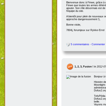
dédiée
. Ces armes sont également 
conseillé de le retester : beaucou
anodines, mais tout le monde se r
Cette news est pour moi aussi l'o
recrutement, j'étais désespéré de 
d'essai attribuée. Plusieurs jours 
tellement démotivé que j'ai même hé
Bienvenue donc à Finwe, grâce à q
Finwe que toutes les armes éthérée
ajouter. Son rôle désormais est de m
l'équipe du site.
A bientôt pour plein de nouveaux ou
approche dangereusement !),
Bonne visite,
7804j, forumjeux sur Rykke-Errel
5 commentaires - Commenter
1, 2, 3, Fusion !
le 2012-0
Bonjour à 
Histoire d