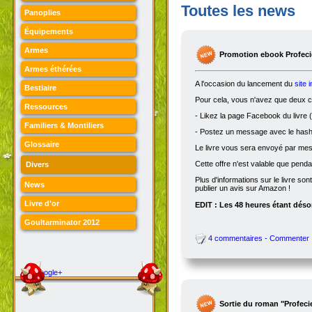
Toutes les news
Panoplies
Équipements
Armes
Promotion ebook Profecie
Armes éthérées
A l'occasion du lancement du
site 
Bestiaire
Pour cela, vous n'avez que deux ch
Ressources
- Likez la page Facebook du livre (
Familiers & Montiliers
- Postez un message avec le hasht
Glossaire
Le livre vous sera envoyé par me
Cette offre n'est valable que penda
Divers
Plus d'informations sur le livre son
News
publier un avis sur Amazon !
Livre d'or
EDIT : Les 48 heures étant désor
Goultarminator 2012
4 commentaires - Commenter
Google+
Sortie du roman "Profeci