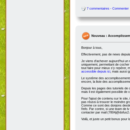
Eh oui... Vous croyiez qu'Ankama av
Voilà, je vous attends sur le nouv
Bonne visite,
7804j, forumjeux sur Rykke-Errel
7 commentaires - Commenter
Nouveau : Accomplissem
Bonjour à tous,
Effectivement, pas de news depuis 
Je viens d'achever aujourd'hui un 
uniquement, permettant de cocher l
tout faire pour mieux s'y repérer, 
accessible depuis ici
, mais aussi g
Le système des accomplissements ne 
encore, la liste des accomplisseme
Depuis les pages des tutoriels de
mais il est également possible de cl
Pour l'ajout de contenu sur le site,