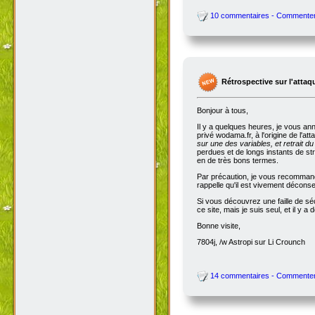
10 commentaires - Commente
Rétrospective sur l'attaq
Bonjour à tous,
Il y a quelques heures, je vous an
privé wodama.fr, à l'origine de l'at
sur une des variables, et retrait du
perdues et de longs instants de str
en de très bons termes.
Par précaution, je vous recommande
rappelle qu'il est vivement décon
Si vous découvrez une faille de séc
ce site, mais je suis seul, et il 
Bonne visite,
7804j, /w Astropi sur Li Crounch
14 commentaires - Commente