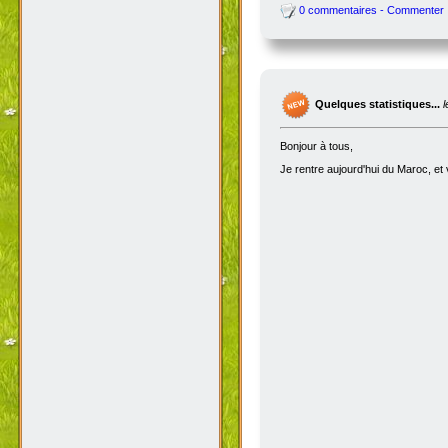
pas réussi à trouver le moindre gr
Comme ce sont des donjons destinés a
l'info. Par contre, si une team de
contacter par mail (7804j@dofus2.
Voilà, et juste un petit bonus pour l
0 commentaires - Commenter
Quelques statistiques...
Bonjour à tous,
Je rentre aujourd'hui du Maroc, et 