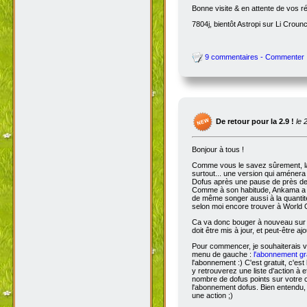
bien trop longtemps, quand je ne c
auxquels je joue :
Astropi
. Ce ser
Bref, parlons un peu du site quand
donjons et mis à jour une partie d
l'Almanax
, ainsi que la
série des q
Je compte prochainement ajouter to
Bonne visite & en attente de vos r
7804j, bientôt Astropi sur Li Croun
9 commentaires - Commenter
De retour pour la 2.9 !
le 
Bonjour à tous !
Comme vous le savez sûrement, 
surtout... une version qui aménera
Dofus après une pause de près de si
Comme à son habitude, Ankama a chois
de même songer aussi à la quantit
selon moi encore trouver à World 
Ca va donc bouger à nouveau sur D
doit être mis à jour, et peut-être aj