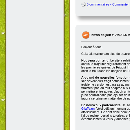
6 commentaires - Commenter
News de juin
le 2013-06-0
Bonjour à tous,
Cela fait maintenant plus de quatr
Nouveau contenu.
Le site a rela
continue d'ajouter régulièrement d
les premières quêtes de Frigost III
enfin le trou dans les donjons de Fri
A quand de nouvelles fonctionna
site savent qu'il s'agit actuellemen
troisième version est assez avancée
vraiment pas du tout adaptée aux n
permettra entre autres d'avoir un 
je ne pourrai donc pas ajouter de no
faudra certainement attendre de no
De nouveaux partenariats.
Je so
GilaTeam
. Voici déjà un moment qu'
officiellement. Ce sont donc deux
j'ai pu rédiger certains tutoriels, e
éventuellement à vous y abonner ;