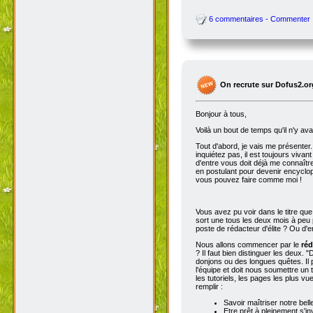
6 commentaires - Commenter
On recrute sur Dofus2.or
Bonjour à tous,
Voilà un bout de temps qu'il n'y av
Tout d'abord, je vais me présenter. 
inquiétez pas, il est toujours viva
d'entre vous doit déjà me connaître
en postulant pour devenir encyclop
vous pouvez faire comme moi !
Vous avez pu voir dans le titre qu
sort une tous les deux mois à peu p
poste de rédacteur d'élite ? Ou d'e
Nous allons commencer par le
réd
? Il faut bien distinguer les deux. "
donjons ou des longues quêtes. Il p
l'équipe et doit nous soumettre un t
les tutoriels, les pages les plus v
remplir :
Savoir maîtriser notre bell
Etre prêt à pleinement s'in