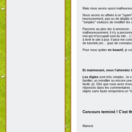
Mais nous avons aussi malheureu
Nous avons eu affaire à un "spam" d
heureusement, pas eu de dégâts ma
"simples" visiteurs de modifier les
Passons au plus dur à annoncer...
malheureusement, il n'y a personne 
moi qui m'occupait seul du site...
à tenir le site à jour. Il peut me con
de tutoriels,etc... (pas de connai
Pour nous quitter
en beauté
, je v
Et maintenant, vous l'attendez t
Les règles
sont très simples. Je 
familier, un montilier ou encore une
facile :p). Dès que vous avez trou
réponses dans les commentaires :p
objets sans faute remportera un "t
Concours terminé ! C'est t
Mansot