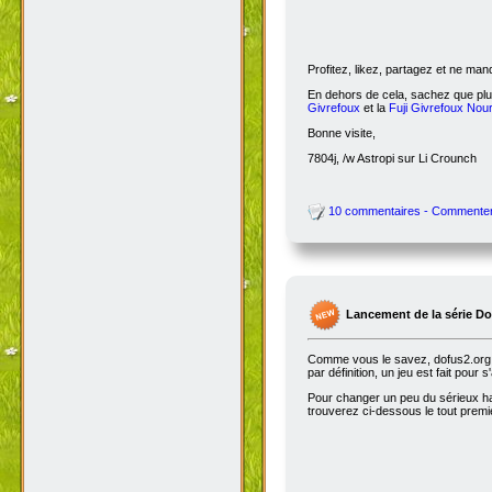
Profitez, likez, partagez et ne ma
En dehors de cela, sachez que plus
Givrefoux
et la
Fuji Givrefoux Nour
Bonne visite,
7804j, /w Astropi sur Li Crounch
10 commentaires - Commente
Lancement de la série D
Comme vous le savez, dofus2.org e
par définition, un jeu est fait pour
Pour changer un peu du sérieux habi
trouverez ci-dessous le tout premie