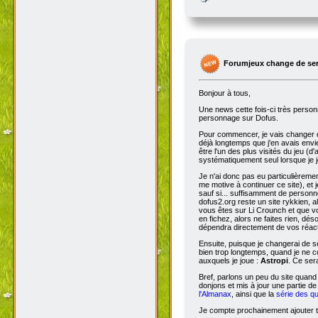
Bonne visite à tous, et n'oubliez p
7804j, /w Astropi sur Li Crounch
187 commentaires - Comment
Forumjeux change de serv
Bonjour à tous,
Une news cette fois-ci très perso
personnage sur Dofus.
Pour commencer, je vais changer de
déjà longtemps que j'en avais envie
être l'un des plus visités du jeu (d
systématiquement seul lorsque je jo
Je n'ai donc pas eu particulièreme
me motive à continuer ce site), et 
sauf si... suffisamment de person
dofus2.org reste un site rykkien, 
vous êtes sur Li Crounch et que vo
en fichez, alors ne faites rien, dé
dépendra directement de vos réact
Ensuite, puisque je changerai de se