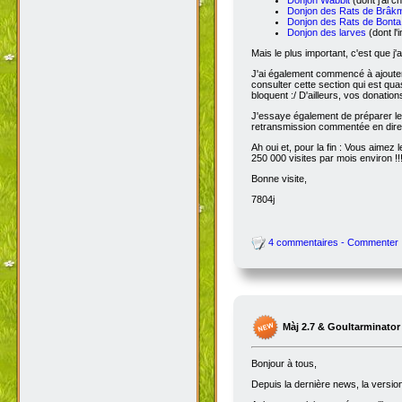
Bonjour à tous,
La màj 2.7 est désormais sortie dep
généralement pas de changer simple
Mais ça avance ! Donc un petit réc
Donjon Wabbit
(dont j'ai c
Donjon des Rats de Brâk
Donjon des Rats de Bonta
Donjon des larves
(dont l'
Mais le plus important, c'est que j'
J'ai également commencé à ajoute
consulter cette section qui est qua
bloquent :/ D'ailleurs, vos donatio
J'essaye également de préparer le 
retransmission commentée en dire
Ah oui et, pour la fin : Vous aimez
250 000 visites par mois environ !!
Bonne visite,
7804j
4 commentaires - Commenter