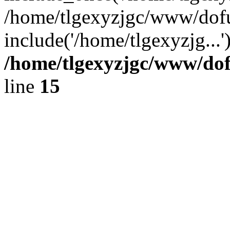
/home/tlgexyzjgc/www/dof
include('/home/tlgexyzjg...
/home/tlgexyzjgc/www/do
line
15