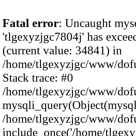
Fatal error
: Uncaught mysq
'tlgexyzjgc7804j' has excee
(current value: 34841) in
/home/tlgexyzjgc/www/dof
Stack trace: #0
/home/tlgexyzjgc/www/dofu
mysqli_query(Object(mysq
/home/tlgexyzjgc/www/dofu
include_once('/home/tlgexyz