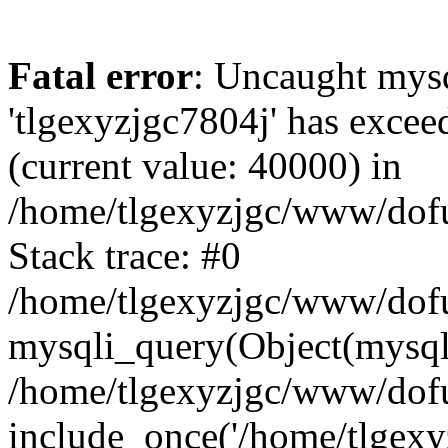
Fatal error
: Uncaught mysq
'tlgexyzjgc7804j' has excee
(current value: 40000) in
/home/tlgexyzjgc/www/dof
Stack trace: #0
/home/tlgexyzjgc/www/dofu
mysqli_query(Object(mysq
/home/tlgexyzjgc/www/dofu
include_once('/home/tlgexyz