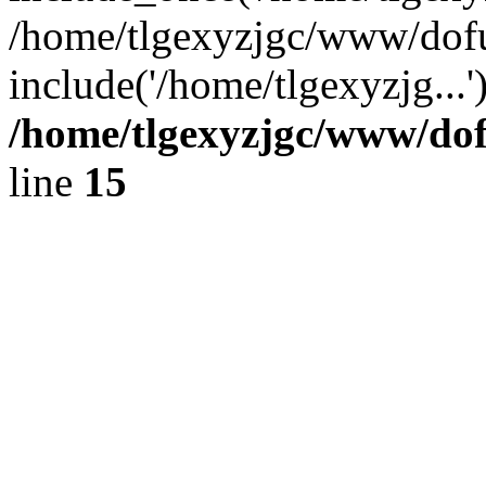
/home/tlgexyzjgc/www/dof
include('/home/tlgexyzjg...
/home/tlgexyzjgc/www/do
line
15