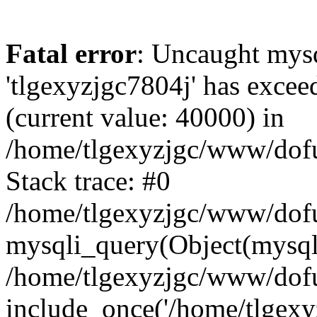
Fatal error
: Uncaught mysq
'tlgexyzjgc7804j' has excee
(current value: 40000) in
/home/tlgexyzjgc/www/dof
Stack trace: #0
/home/tlgexyzjgc/www/dofu
mysqli_query(Object(mysq
/home/tlgexyzjgc/www/dofu
include_once('/home/tlgexyz