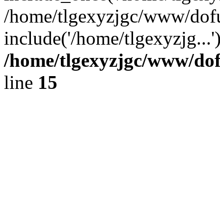
/home/tlgexyzjgc/www/dof
include('/home/tlgexyzjg...
/home/tlgexyzjgc/www/do
line
15