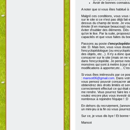
Avoir de bonnes connaissa
A noter que si vous êtes habitué à 
Malgré ces conditions, vous vous s
sur le site si ce n'est pas déjà fa
dessus du champ de texte. Je vous 
émote (il en manque beaucoup) ou s
éviter d'oublier des éléments. Dès 
qu'on le lise. Par la suite, propos
capacités et que vous faites du bon
Passons au poste d'
encyclopéd
site :D. Mais bon, vous vous doutez
l'encyclopédologue (ou encyclopédis
des objets, etc...). Il n'y a donc
consacrer sur le site (mais on ne v
dans l'encyclopédie. Je pense not
monstres qui sont à mettre à jour de
modifications à apporter,etc... C'es
Si vous êtes intéressés par ce pos
:
mansot06@gmail.com
. Dans vot
vous pensez pouvoir consacrer ains
obtiendrez des droits limités et s
correctement effectué ce qui était 
me rendre. Vous pourrez faire les 
voulez encore plus vous investir d
nombreux à rejoindre l'équipe ! :D
En dehors du recrutement, j'annonc
un mini-jeu à la fin où vous pourre
Sur ce, je vous dis bye ! Et bonne v
Mansot