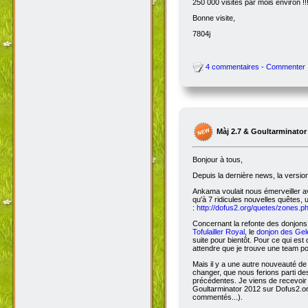
250 000 visites par mois environ !!
Bonne visite,
7804j
4 commentaires - Commenter
Màj 2.7 & Goultarminator
Bonjour à tous,
Depuis la dernière news, la versio
Ankama voulait nous émerveiller avec
qu'à 7 ridicules nouvelles quêtes, 
:
http://dofus2.org/quetes/zones.
Concernant la refonte des donjons, 
Tofulailler Royal
, le
donjon des Gel
suite pour bientôt. Pour ce qui es
attendre que je trouve une team po
Mais il y a une autre nouveauté de 
changer, que nous ferions parti de
précédentes. Je viens de recevoir
Goultarminator 2012 sur Dofus2.org
commentés...).