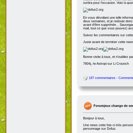
sortira pour l'occasion. Voici à quo
En vous dévoilant une telle inform
deux semaines, et je redoute donc 
avant d'être supprimée... Sauvegar
mail, tout ce que vous pouvez) avant
Suivez les commentaires sur cette 
Juste avant de terminer cette news
Bonne visite à tous, et n'oubliez p
7804j, /w Astropi sur Li Crounch
187 commentaires - Comment
Forumjeux change de serv
Bonjour à tous,
Une news cette fois-ci très perso
personnage sur Dofus.