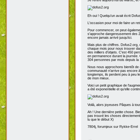
Eh oui ! Quelqu'un avait écrit Dofu
L'occasion pour moi de faire un reto
Pour commencer, on peut également 
s'approche dangereusement des 200
encore jamais arrivé jusqu'ici.
Mais plus de chiffres. Dofus2.org,
chaque mois pour nous trouver dans
des milliers d'objets. C'est 450 p
en permanence durant la journée. C
304 personnes par mois depuis la 
Nous nous approchons bientôt de de
communauté n'arrive pas encore à s
longtemps, ils perdent peu à peu l
de mon mieux.
Voici un petit graphique de l'augme
a été exponentielle et qu'elle contin
Voilà, alors joyeuses Pâques à tou
Ah ! Une dernière petite chose. Bien
pas trouvé les choses directement t
lu que le début X)
7804j, forumjeux sur Rykke-Errel