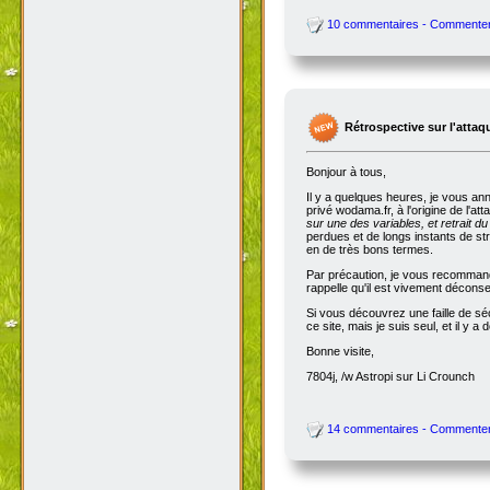
10 commentaires - Commente
Rétrospective sur l'attaq
Bonjour à tous,
Il y a quelques heures, je vous an
privé wodama.fr, à l'origine de l'at
sur une des variables, et retrait du
perdues et de longs instants de str
en de très bons termes.
Par précaution, je vous recommande
rappelle qu'il est vivement décon
Si vous découvrez une faille de séc
ce site, mais je suis seul, et il 
Bonne visite,
7804j, /w Astropi sur Li Crounch
14 commentaires - Commente