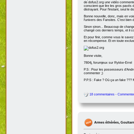
de dofus2.org une vidéo commentée
conscient que lire les gros pavés d
distrayant. Pour l'instant, seul le do
Bonne nouvelle, donc, mais en voic
l'univers des Fansites. C'est bien
Sinon sinon... Beaucoup de change
changé ces derniers temps, et il co
Et pour finir, comme vous le savez
en récompense. Et en toute exclusi
Bonne visite,
7804j, forumjeux sur Rykke-Errel
P.S : Pour les possesseurs d'Andro
commenter ;)
P.P.S : Fake ? Où ça un fake ???
18 commentaires - Commente
Armes éthérées, Goultar