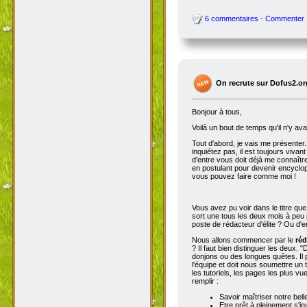
6 commentaires - Commenter
On recrute sur Dofus2.or
Bonjour à tous,
Voilà un bout de temps qu'il n'y av
Tout d'abord, je vais me présenter. 
inquiétez pas, il est toujours viva
d'entre vous doit déjà me connaître
en postulant pour devenir encyclop
vous pouvez faire comme moi !
Vous avez pu voir dans le titre qu
sort une tous les deux mois à peu p
poste de rédacteur d'élite ? Ou d'e
Nous allons commencer par le
réd
? Il faut bien distinguer les deux. "
donjons ou des longues quêtes. Il p
l'équipe et doit nous soumettre un t
les tutoriels, les pages les plus v
remplir :
Savoir maîtriser notre bell
Etre prêt à pleinement s'in