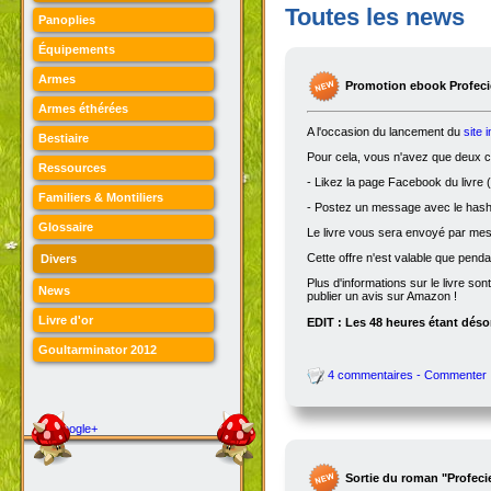
Toutes les news
Panoplies
Équipements
Armes
Promotion ebook Profecie
Armes éthérées
A l'occasion du lancement du
site 
Bestiaire
Pour cela, vous n'avez que deux ch
Ressources
- Likez la page Facebook du livre (
Familiers & Montiliers
- Postez un message avec le hasht
Glossaire
Le livre vous sera envoyé par me
Cette offre n'est valable que penda
Divers
Plus d'informations sur le livre son
News
publier un avis sur Amazon !
Livre d'or
EDIT : Les 48 heures étant désor
Goultarminator 2012
4 commentaires - Commenter
Google+
Sortie du roman "Profeci