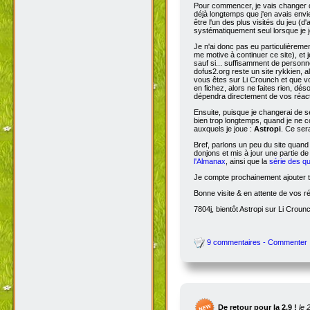
Pour commencer, je vais changer de
déjà longtemps que j'en avais envie
être l'un des plus visités du jeu (d
systématiquement seul lorsque je jo
Je n'ai donc pas eu particulièreme
me motive à continuer ce site), et 
sauf si... suffisamment de person
dofus2.org reste un site rykkien, 
vous êtes sur Li Crounch et que vo
en fichez, alors ne faites rien, dé
dépendra directement de vos réact
Ensuite, puisque je changerai de se
bien trop longtemps, quand je ne c
auxquels je joue :
Astropi
. Ce ser
Bref, parlons un peu du site quand
donjons et mis à jour une partie d
l'Almanax
, ainsi que la
série des q
Je compte prochainement ajouter to
Bonne visite & en attente de vos r
7804j, bientôt Astropi sur Li Croun
9 commentaires - Commenter
De retour pour la 2.9 !
le 