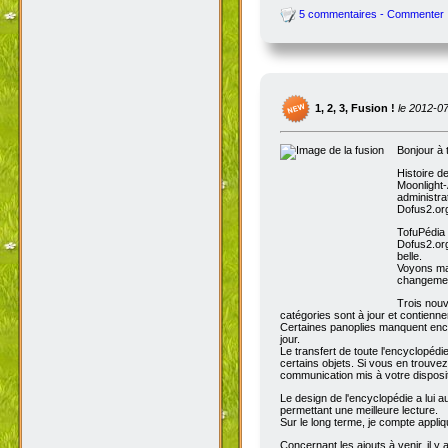
5 commentaires - Commenter
1, 2, 3, Fusion !
le 2012-0
Bonjour à 
Histoire d
Moonlight-
administra
Dofus2.org
TofuPédia
Dofus2.org
belle.
Voyons mai
changemen
Trois nouv
catégories sont à jour et contienn
Certaines panoplies manquent enco
jour.
Le transfert de toute l'encyclopédi
certains objets. Si vous en trouve
communication mis à votre disposit
Le design de l'encyclopédie a lui au
permettant une meilleure lecture.
Sur le long terme, je compte appli
Concernant les ajouts à venir, il y