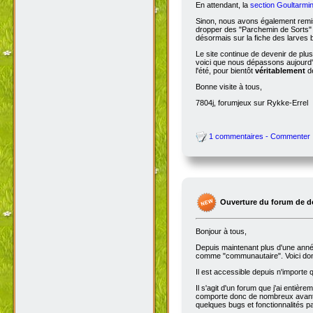
En attendant, la
section Goultarmin
Sinon, nous avons également remis
dropper des "Parchemin de Sorts" s
désormais sur la fiche des larves b
Le site continue de devenir de plu
voici que nous dépassons aujourd'hu
l'été, pour bientôt
véritablement
de
Bonne visite à tous,
7804j, forumjeux sur Rykke-Errel
1 commentaires - Commenter
Ouverture du forum de d
Bonjour à tous,
Depuis maintenant plus d'une année,
comme "communautaire". Voici don
Il est accessible depuis n'importe
Il s'agit d'un forum que j'ai entiè
comporte donc de nombreux avantag
quelques bugs et fonctionnalités 