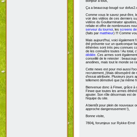
Bonjour à tous,
Ça
a beaucoup bougé sur dofus2.or
Comme vous le savez peut-être, l
voir des vidéos de ces derniers s
vidéos du Goultarminator ajoutées
refaite et offre de nombreuses no
serveur du tournoi
, les
screens des
(faits par
matthieur
) !!! Comme vou
Mais aujourd'hui, voici également l'
été présente sur un quelconque fan 
éthérées sont très peu connues car 
de les connaître toutes ! Au total,
dédiée
. Ces armes sont également 
conseillé de le retester : beaucou
anodines, mais tout le monde se r
Cette news est pour moi aussi l'o
recrutement, j'étais désespéré de 
d'essai attribuée. Plusieurs jours 
tellement démotivé que j'ai même hé
Bienvenue donc à Finwe, grâce à q
Finwe que toutes les armes éthérée
ajouter. Son rôle désormais est de m
l'équipe du site.
A bientôt pour plein de nouveaux ou
approche dangereusement !),
Bonne visite,
7804j, forumjeux sur Rykke-Errel