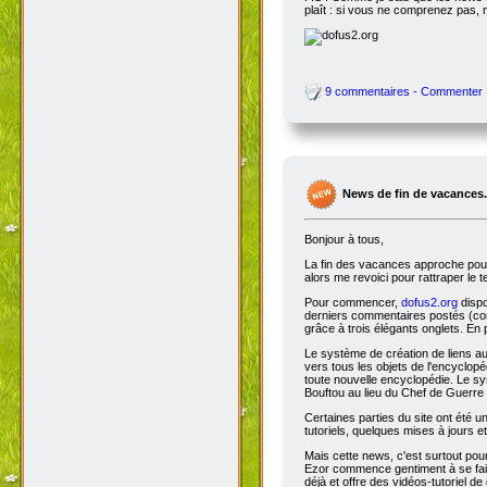
plaît : si vous ne comprenez pas, 
9 commentaires - Commenter
News de fin de vacances.
Bonjour à tous,
La fin des vacances approche pour 
alors me revoici pour rattraper le 
Pour commencer,
dofus2.org
dispo
derniers commentaires postés (comm
grâce à trois élégants onglets. En 
Le système de création de liens a
vers tous les objets de l'encyclop
toute nouvelle encyclopédie. Le sys
Bouftou au lieu du Chef de Guerre 
Certaines parties du site ont été
tutoriels, quelques mises à jours e
Mais cette news, c'est surtout pou
Ezor commence gentiment à se fair
déjà et offre des vidéos-tutoriel de