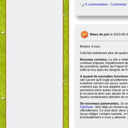
6 commentaires - Commenter
News de juin
le 2013-06-0
Bonjour à tous,
Cela fait maintenant plus de quatr
Nouveau contenu.
Le site a rela
continue d'ajouter régulièrement d
les premières quêtes de Frigost III
enfin le trou dans les donjons de Fri
A quand de nouvelles fonctionna
site savent qu'il s'agit actuellemen
troisième version est assez avancée
vraiment pas du tout adaptée aux n
permettra entre autres d'avoir un 
je ne pourrai donc pas ajouter de no
faudra certainement attendre de no
De nouveaux partenariats.
Je so
GilaTeam
. Voici déjà un moment qu'
officiellement. Ce sont donc deux
j'ai pu rédiger certains tutoriels, e
éventuellement à vous y abonner ;