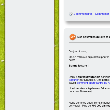
1 commentaires - Commenter
Des nouvelles du site et 
Bonjour à tous,
On se retrouve aujourd'hui pour 
news !
Bonne lecture !
Deux
nouveaux tutoriels
donjons 
Skeunk
" par Draedixe. Une partie
savoir
comment ouvrir l'antre du 
Une interview a également fait son
pour voir l'interview)
Nous sommes aussi fier d'annoncer
de Nowel ! Plus de
700 000 visite