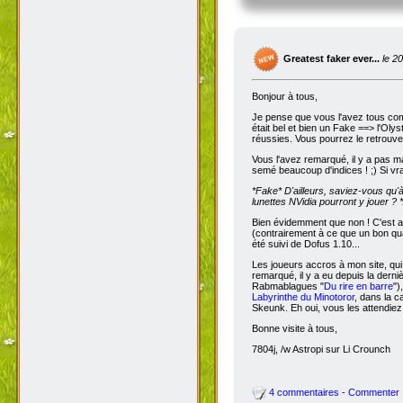
Greatest faker ever...
le 2
Bonjour à tous,
Je pense que vous l'avez tous com
était bel et bien un Fake ==> l'Oly
réussies. Vous pourrez le retrouve
Vous l'avez remarqué, il y a pas m
semé beaucoup d'indices ! ;) Si vra
*Fake*
D'ailleurs, saviez-vous qu'
lunettes NVidia pourront y jouer ? *
Bien évidemment que non ! C'est a
(contrairement à ce que un bon qua
été suivi de Dofus 1.10...
Les joueurs accros à mon site, qui
remarqué, il y a eu depuis la dern
Rabmablagues "
Du rire en barre
")
Labyrinthe du Minotoror
, dans la c
Skeunk. Eh oui, vous les attendiez
Bonne visite à tous,
7804j, /w Astropi sur Li Crounch
4 commentaires - Commenter