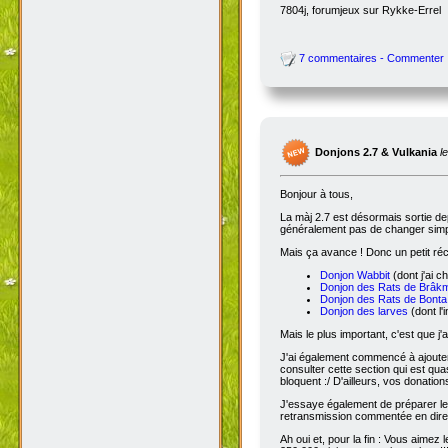
7804j, forumjeux sur Rykke-Errel
7 commentaires - Commenter
Donjons 2.7 & Vulkania
l
Bonjour à tous,
La màj 2.7 est désormais sortie dep
généralement pas de changer simple
Mais ça avance ! Donc un petit réc
Donjon Wabbit
(dont j'ai c
Donjon des Rats de Brâk
Donjon des Rats de Bonta
Donjon des larves
(dont l'
Mais le plus important, c'est que j'
J'ai également commencé à ajoute
consulter cette section qui est qua
bloquent :/ D'ailleurs, vos donatio
J'essaye également de préparer le 
retransmission commentée en dire
Ah oui et, pour la fin : Vous aimez