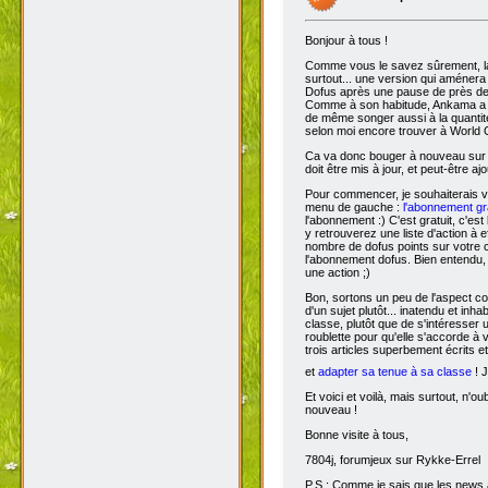
Bonjour à tous !
Comme vous le savez sûrement, 
surtout... une version qui aménera
Dofus après une pause de près de si
Comme à son habitude, Ankama a chois
de même songer aussi à la quantit
selon moi encore trouver à World 
Ca va donc bouger à nouveau sur D
doit être mis à jour, et peut-être aj
Pour commencer, je souhaiterais 
menu de gauche :
l'abonnement gra
l'abonnement :) C'est gratuit, c'est
y retrouverez une liste d'action à 
nombre de dofus points sur votre
l'abonnement dofus. Bien entendu, 
une action ;)
Bon, sortons un peu de l'aspect com
d'un sujet plutôt... inatendu et inha
classe, plutôt que de s'intéresser
roublette pour qu'elle s'accorde à
trois articles superbement écrits e
et
adapter sa tenue à sa classe
! J
Et voici et voilà, mais surtout, n'
nouveau !
Bonne visite à tous,
7804j, forumjeux sur Rykke-Errel
P.S : Comme je sais que les news a