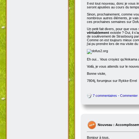
Il est tout nouveau, donc je vous i
seront ajoutées au cours du temps p
Sinon, prochainement, comme vous
nombreux autres éléments, je vais 
ces prochaines semaines sur Dofu
Un petit fait divers, pour que vou
véritablement
existée ? Oui, il s'
de soulèvement de Strasbourg par N
Comme on est toujours mieux conva
j'ai pu prendre lors de ma visite d
Eh oui... Vous croyiez qu'Ankama av
Voilà, je vous attends sur le nouv
Bonne visite,
7804j, forumjeux sur Rykke-Errel
7 commentaires - Commenter
Nouveau : Accomplissem
Bonjour à tous,