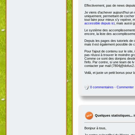
Effectivement, pas de news depuis 
Je viens d'achever aujourd'hui un 
uniquement, permettant de cocher l
tout faire pour mieux s'y repérer, 
accessible depuis ici
, mais aussi g
Le système des accomplissements ne 
encore, la liste des accomplisseme
Depuis les pages des tutoriels de
mais il est également possible de cl
Pour l'ajout de contenu sur le site,
pas réussi à trouver le moindre gr
Comme ce sont des donjons destinés a
l'info. Par contre, si une team de
contacter par mail (7804j@dofus2.
Voilà, et juste un petit bonus pour l
0 commentaires - Commenter
Quelques statistiques...
Bonjour à tous,
Je rentre aujourd'hui du Maroc, et 