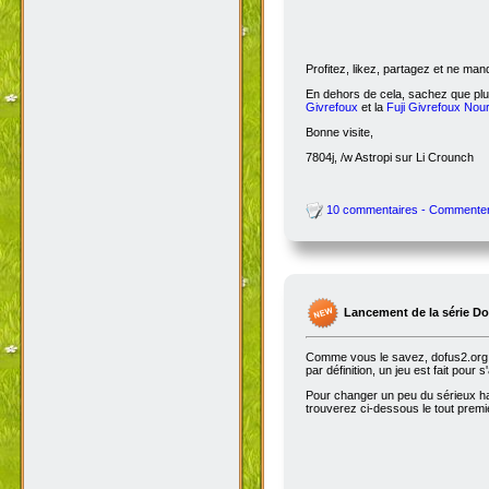
Profitez, likez, partagez et ne ma
En dehors de cela, sachez que plus
Givrefoux
et la
Fuji Givrefoux Nour
Bonne visite,
7804j, /w Astropi sur Li Crounch
10 commentaires - Commente
Lancement de la série D
Comme vous le savez, dofus2.org e
par définition, un jeu est fait pour
Pour changer un peu du sérieux habi
trouverez ci-dessous le tout premie