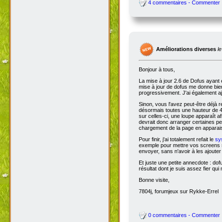
4 commentaires - Commenter
Améliorations diverses
l
Bonjour à tous,
La mise à jour 2.6 de Dofus ayant 
mise à jour de dofus me donne bien 
progressivement. J'ai également aj
Sinon, vous l'avez peut-être déjà 
désormais toutes une hauteur de 4
sur celles-ci, une loupe apparaît a
devrait donc arranger certaines pers
chargement de la page en apparais
Pour finir, j'ai totalement refait le
sy
exemple pour mettre vos screens s
envoyer, sans n'avoir à les ajoute
Et juste une petite annecdote : do
résultat dont je suis assez fier qu
Bonne visite,
7804j, forumjeux sur Rykke-Errel
0 commentaires - Commenter