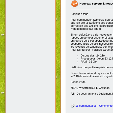
Nouveau serveur & nouv
Bonjour à tous,
Pour commencer, j'aimerais souhai
que l'on doit la catégorie des troh
correction des anciens et précisions
n'en demande pas tant :)
Sinon, dofus2.org a de nouveau chan
rappel, un serveur est un ordinateu
entreprise qui s'occupera désorma
coupures (plus de site inaccessibl
les revenus de la publicité sur le sit
Pour les curieux, voici les caracté
Disque dur : 2x 2To
Processeur : Xeon E3 1245
RAM : 32 Go
Voilà donc de quoi faire plein de 
Sinon, bon nombre de quêtes ont fait
la 2.10 devraient bientôt être ajout
Bonne visite,
7804j, /w Astropi sur Li Crounch
P.S : Je vous annonce également l'
13 commentaires - Commente