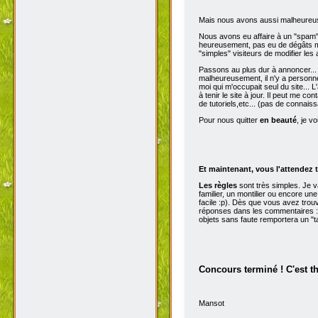
Mais nous avons aussi malheureu
Nous avons eu affaire à un "spam" d
heureusement, pas eu de dégâts ma
"simples" visiteurs de modifier les
Passons au plus dur à annoncer...
malheureusement, il n'y a personne 
moi qui m'occupait seul du site...
à tenir le site à jour. Il peut me con
de tutoriels,etc... (pas de connai
Pour nous quitter
en beauté
, je v
Et maintenant, vous l'attendez t
Les règles
sont très simples. Je 
familier, un montilier ou encore une
facile :p). Dès que vous avez trou
réponses dans les commentaires :p
objets sans faute remportera un "t
Concours terminé ! C'est t
Mansot