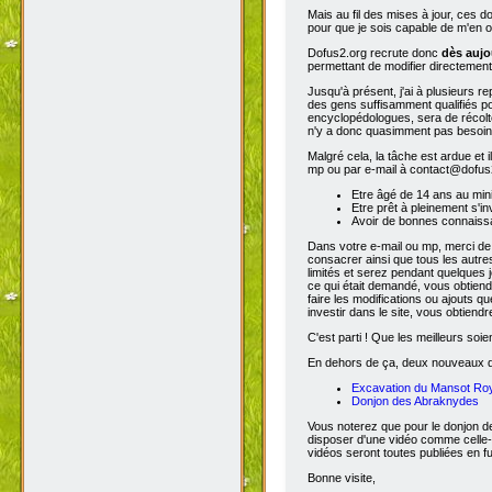
Mais au fil des mises à jour, ces 
pour que je sois capable de m'en o
Dofus2.org recrute donc
dès aujo
permettant de modifier directement
Jusqu'à présent, j'ai à plusieurs re
des gens suffisamment qualifiés po
encyclopédologues, sera de récolter
n'y a donc quasimment pas besoin d
Malgré cela, la tâche est ardue et 
mp ou par e-mail à contact@dofus2.
Etre âgé de 14 ans au mi
Etre prêt à pleinement s'in
Avoir de bonnes connaissa
Dans votre e-mail ou mp, merci de
consacrer ainsi que tous les autres
limités et serez pendant quelques 
ce qui était demandé, vous obtiendr
faire les modifications ou ajouts 
investir dans le site, vous obtiend
C'est parti ! Que les meilleurs soien
En dehors de ça, deux nouveaux don
Excavation du Mansot Ro
Donjon des Abraknydes
Vous noterez que pour le donjon de
disposer d'une vidéo comme celle-
vidéos seront toutes publiées en ful
Bonne visite,