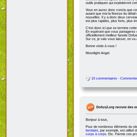
outils pratiques qui exploiteront c
Vous en aurez donc conclu que cet
autant que moi la finesse du détai
nouvelles. Il y a donc deux cervea
est plus rapides, plus forts, plus ima
C'est donc ici que se termine cet
En espérant que vous partagerez ce
officiellement meilleur fansite Dofus 
Sur ce, je vais vous laisser, on va a
Bonne visite à vous !
Moonlight-Angel.
10 commentaires - Commente
Dofus2.org recrute des 
Bonjour à tous,
Pour de nombreux éléments du site,
bestiaire
, par exemple, est utilisé 
corps à corps
. Etc. Parmis ces pro