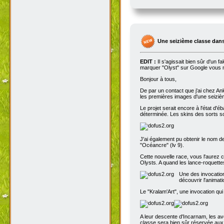
Une seizième classe dans
EDIT :
Il s'agissait bien sûr d'un 
marquer "Olyst" sur Google vous m
Bonjour à tous,
De par un contact que j'ai chez An
les premières images d'une seizième
Le projet serait encore à l'état d'
déterminée. Les skins des sorts son
J'ai également pu obtenir le nom de
"Océancre" (lv 9).
Cette nouvelle race, vous l'aurez c
Olysts. A quand les lance-roquettes
Une des invocation
découvrir l'animat
Le "Kralam'Art", une invocation qui
A leur descente d'Incarnam, les av
classe sera bien sûr réservée au