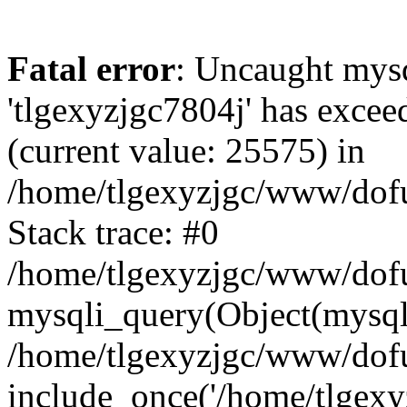
Fatal error
: Uncaught mysq
'tlgexyzjgc7804j' has excee
(current value: 25575) in
/home/tlgexyzjgc/www/dof
Stack trace: #0
/home/tlgexyzjgc/www/dofu
mysqli_query(Object(mysq
/home/tlgexyzjgc/www/dofu
include_once('/home/tlgexyz