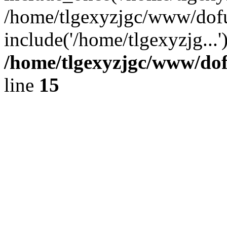
/home/tlgexyzjgc/www/dof
include('/home/tlgexyzjg...
/home/tlgexyzjgc/www/do
line
15