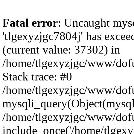
Fatal error
: Uncaught mysq
'tlgexyzjgc7804j' has excee
(current value: 37302) in
/home/tlgexyzjgc/www/dof
Stack trace: #0
/home/tlgexyzjgc/www/dofu
mysqli_query(Object(mysq
/home/tlgexyzjgc/www/dofu
include_once('/home/tlgexyz