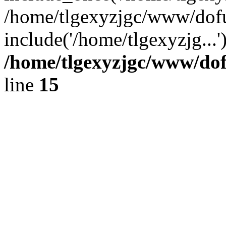
/home/tlgexyzjgc/www/dof
include('/home/tlgexyzjg...
/home/tlgexyzjgc/www/do
line
15