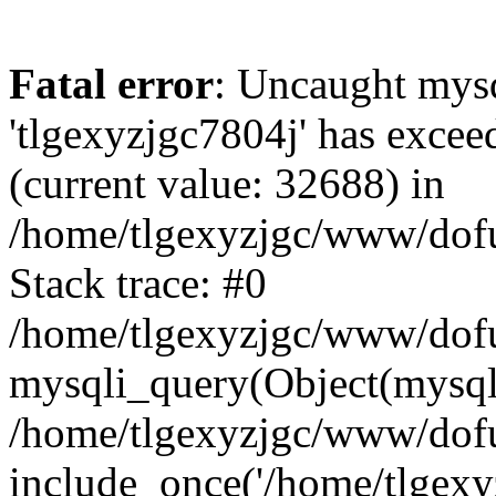
Fatal error
: Uncaught mysq
'tlgexyzjgc7804j' has excee
(current value: 32688) in
/home/tlgexyzjgc/www/dof
Stack trace: #0
/home/tlgexyzjgc/www/dofu
mysqli_query(Object(mysq
/home/tlgexyzjgc/www/dofu
include_once('/home/tlgexyz