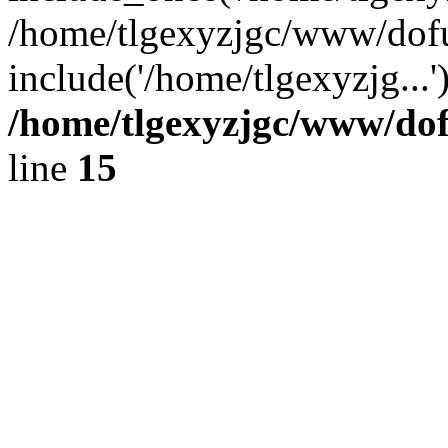
/home/tlgexyzjgc/www/dof
include('/home/tlgexyzjg...
/home/tlgexyzjgc/www/do
line
15