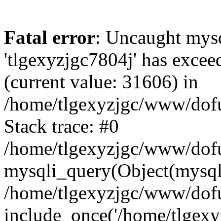
Fatal error
: Uncaught mysq
'tlgexyzjgc7804j' has excee
(current value: 31606) in
/home/tlgexyzjgc/www/dof
Stack trace: #0
/home/tlgexyzjgc/www/dofu
mysqli_query(Object(mysq
/home/tlgexyzjgc/www/dofu
include_once('/home/tlgexyz