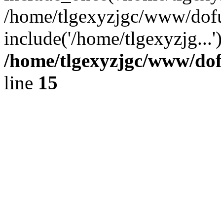
/home/tlgexyzjgc/www/dof
include('/home/tlgexyzjg...
/home/tlgexyzjgc/www/do
line
15