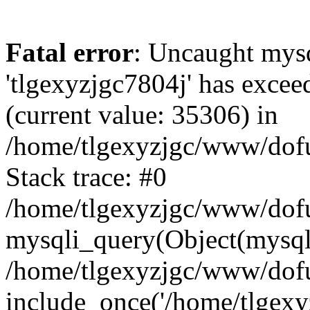
Fatal error
: Uncaught mysq
'tlgexyzjgc7804j' has excee
(current value: 35306) in
/home/tlgexyzjgc/www/dof
Stack trace: #0
/home/tlgexyzjgc/www/dofu
mysqli_query(Object(mysq
/home/tlgexyzjgc/www/dofu
include_once('/home/tlgexyz