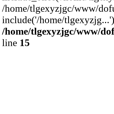
/home/tlgexyzjgc/www/dof
include('/home/tlgexyzjg...
/home/tlgexyzjgc/www/do
line
15