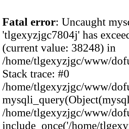
Fatal error
: Uncaught mysq
'tlgexyzjgc7804j' has excee
(current value: 38248) in
/home/tlgexyzjgc/www/dof
Stack trace: #0
/home/tlgexyzjgc/www/dofu
mysqli_query(Object(mysq
/home/tlgexyzjgc/www/dofu
include_once('/home/tlgexyz