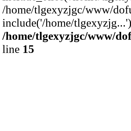
/home/tlgexyzjgc/www/dof
include('/home/tlgexyzjg...
/home/tlgexyzjgc/www/do
line
15