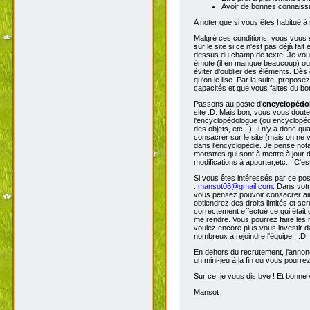
Avoir de bonnes connaissa
A noter que si vous êtes habitué à 
Malgré ces conditions, vous vous s
sur le site si ce n'est pas déjà fa
dessus du champ de texte. Je vous 
émote (il en manque beaucoup) ou s
éviter d'oublier des éléments. Dès 
qu'on le lise. Par la suite, propos
capacités et que vous faites du bon
Passons au poste d'
encyclopéd
site :D. Mais bon, vous vous doutez
l'encyclopédologue (ou encyclopédis
des objets, etc...). Il n'y a donc
consacrer sur le site (mais on ne v
dans l'encyclopédie. Je pense not
monstres qui sont à mettre à jour de
modifications à apporter,etc... C'es
Si vous êtes intéressés par ce pos
:
mansot06@gmail.com
. Dans vot
vous pensez pouvoir consacrer ains
obtiendrez des droits limités et s
correctement effectué ce qui était 
me rendre. Vous pourrez faire les 
voulez encore plus vous investir d
nombreux à rejoindre l'équipe ! :D
En dehors du recrutement, j'annonc
un mini-jeu à la fin où vous pourre
Sur ce, je vous dis bye ! Et bonne v
Mansot