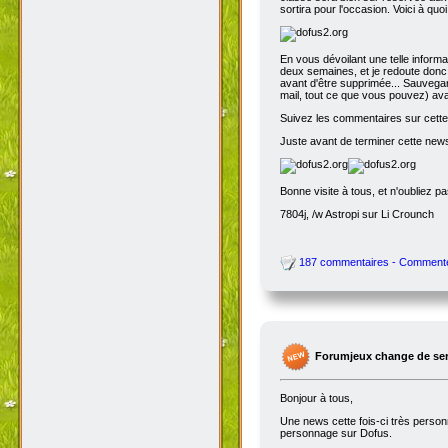
sortira pour l'occasion. Voici à quo
En vous dévoilant une telle inform
deux semaines, et je redoute donc 
avant d'être supprimée... Sauvegar
mail, tout ce que vous pouvez) avant
Suivez les commentaires sur cette 
Juste avant de terminer cette news
Bonne visite à tous, et n'oubliez p
7804j, /w Astropi sur Li Crounch
187 commentaires - Comment
Forumjeux change de serv
Bonjour à tous,
Une news cette fois-ci très perso
personnage sur Dofus.