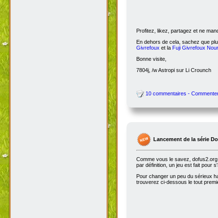
Profitez, likez, partagez et ne ma
En dehors de cela, sachez que plus
Givrefoux
et la
Fuji Givrefoux Nour
Bonne visite,
7804j, /w Astropi sur Li Crounch
10 commentaires - Commente
Lancement de la série D
Comme vous le savez, dofus2.org e
par définition, un jeu est fait pour
Pour changer un peu du sérieux habi
trouverez ci-dessous le tout premie