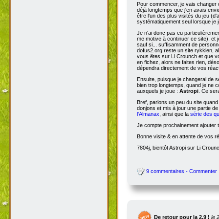
Pour commencer, je vais changer de
déjà longtemps que j'en avais envie
être l'un des plus visités du jeu (d
systématiquement seul lorsque je jo
Je n'ai donc pas eu particulièreme
me motive à continuer ce site), et 
sauf si... suffisamment de person
dofus2.org reste un site rykkien, 
vous êtes sur Li Crounch et que vo
en fichez, alors ne faites rien, dé
dépendra directement de vos réact
Ensuite, puisque je changerai de se
bien trop longtemps, quand je ne c
auxquels je joue :
Astropi
. Ce ser
Bref, parlons un peu du site quand
donjons et mis à jour une partie d
l'Almanax
, ainsi que la
série des q
Je compte prochainement ajouter to
Bonne visite & en attente de vos r
7804j, bientôt Astropi sur Li Croun
9 commentaires - Commenter
De retour pour la 2.9 !
le 