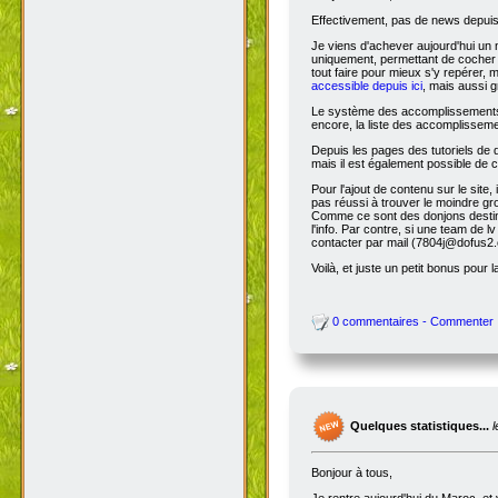
Effectivement, pas de news depuis 
Je viens d'achever aujourd'hui un 
uniquement, permettant de cocher l
tout faire pour mieux s'y repérer, 
accessible depuis ici
, mais aussi g
Le système des accomplissements ne 
encore, la liste des accomplisseme
Depuis les pages des tutoriels de
mais il est également possible de cl
Pour l'ajout de contenu sur le site,
pas réussi à trouver le moindre gr
Comme ce sont des donjons destinés a
l'info. Par contre, si une team de
contacter par mail (7804j@dofus2.
Voilà, et juste un petit bonus pour l
0 commentaires - Commenter
Quelques statistiques...
Bonjour à tous,
Je rentre aujourd'hui du Maroc, et 