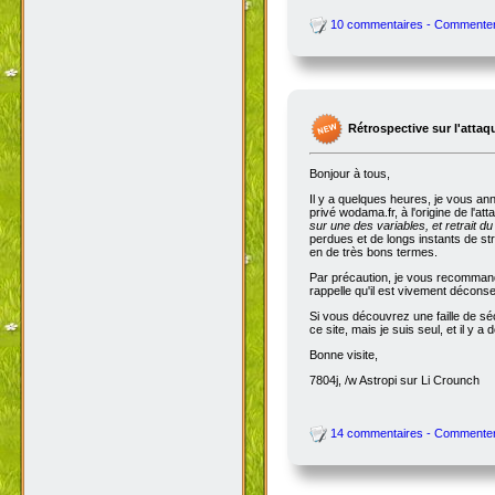
10 commentaires - Commente
Rétrospective sur l'attaq
Bonjour à tous,
Il y a quelques heures, je vous an
privé wodama.fr, à l'origine de l'at
sur une des variables, et retrait du
perdues et de longs instants de str
en de très bons termes.
Par précaution, je vous recommande
rappelle qu'il est vivement décon
Si vous découvrez une faille de séc
ce site, mais je suis seul, et il 
Bonne visite,
7804j, /w Astropi sur Li Crounch
14 commentaires - Commente