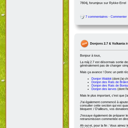
7804j, forumjeux sur Rykke-Errel
7 commentaires - Commenter
Donjons 2.7 & Vulkania
l
Bonjour à tous,
La màj 2.7 est désormais sortie dep
généralement pas de changer simple
Mais ça avance ! Donc un petit réc
Donjon Wabbit
(dont j'ai c
Donjon des Rats de Brâk
Donjon des Rats de Bonta
Donjon des larves
(dont l'
Mais le plus important, c'est que j'
J'ai également commencé à ajoute
consulter cette section qui est qua
bloquent :/ D'ailleurs, vos donatio
J'essaye également de préparer le 
retransmission commentée en dire
Ah oui et, pour la fin : Vous aimez