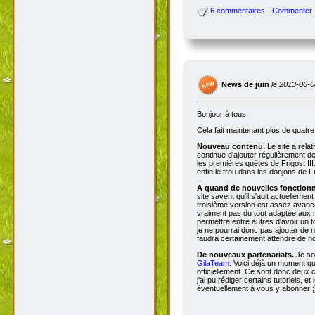
6 commentaires - Commenter
News de juin
le 2013-06-0
Bonjour à tous,
Cela fait maintenant plus de quatr
Nouveau contenu.
Le site a rela
continue d'ajouter régulièrement d
les premières quêtes de Frigost III
enfin le trou dans les donjons de Fri
A quand de nouvelles fonctionna
site savent qu'il s'agit actuellemen
troisième version est assez avancée
vraiment pas du tout adaptée aux n
permettra entre autres d'avoir un 
je ne pourrai donc pas ajouter de no
faudra certainement attendre de no
De nouveaux partenariats.
Je so
GilaTeam
. Voici déjà un moment qu'
officiellement. Ce sont donc deux
j'ai pu rédiger certains tutoriels, e
éventuellement à vous y abonner ;