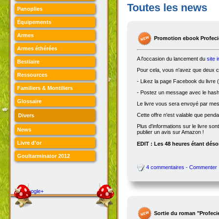
Toutes les news
Panoplies
Équipements
Armes
Promotion ebook Profecie
Armes éthérées
A l'occasion du lancement du
site 
Bestiaire
Pour cela, vous n'avez que deux ch
Ressources
- Likez la page Facebook du livre (
Familiers & Montiliers
- Postez un message avec le hasht
Glossaire
Le livre vous sera envoyé par me
Cette offre n'est valable que penda
Divers
Plus d'informations sur le livre son
News
publier un avis sur Amazon !
Livre d'or
EDIT : Les 48 heures étant désor
Goultarminator 2012
4 commentaires - Commenter
Google+
Sortie du roman "Profeci