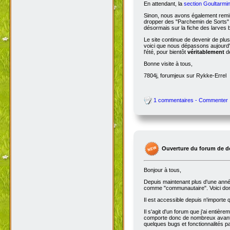
En attendant, la
section Goultarmin
Sinon, nous avons également remis
dropper des "Parchemin de Sorts" s
désormais sur la fiche des larves b
Le site continue de devenir de plu
voici que nous dépassons aujourd'hu
l'été, pour bientôt
véritablement
de
Bonne visite à tous,
7804j, forumjeux sur Rykke-Errel
1 commentaires - Commenter
Ouverture du forum de d
Bonjour à tous,
Depuis maintenant plus d'une année,
comme "communautaire". Voici don
Il est accessible depuis n'importe
Il s'agit d'un forum que j'ai entiè
comporte donc de nombreux avantag
quelques bugs et fonctionnalités 