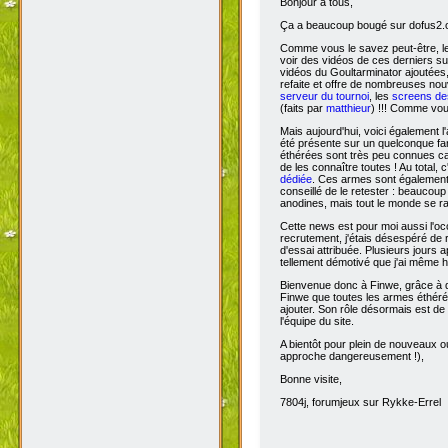
Bonjour à tous,
Ça
a beaucoup bougé sur dofus2.or
Comme vous le savez peut-être, l
voir des vidéos de ces derniers s
vidéos du Goultarminator ajoutées
refaite et offre de nombreuses no
serveur du tournoi
, les
screens des
(faits par
matthieur
) !!! Comme vou
Mais aujourd'hui, voici également l'
été présente sur un quelconque fan 
éthérées sont très peu connues car 
de les connaître toutes ! Au total,
dédiée
. Ces armes sont également 
conseillé de le retester : beaucou
anodines, mais tout le monde se r
Cette news est pour moi aussi l'o
recrutement, j'étais désespéré de 
d'essai attribuée. Plusieurs jours 
tellement démotivé que j'ai même hé
Bienvenue donc à Finwe, grâce à q
Finwe que toutes les armes éthérée
ajouter. Son rôle désormais est de m
l'équipe du site.
A bientôt pour plein de nouveaux ou
approche dangereusement !),
Bonne visite,
7804j, forumjeux sur Rykke-Errel