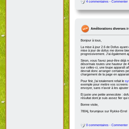
4 commentaires - Commenter
Améliorations diverses
l
Bonjour à tous,
La mise à jour 2.6 de Dofus ayant 
mise à jour de dofus me donne bien 
progressivement. J'ai également aj
Sinon, vous l'avez peut-être déjà 
désormais toutes une hauteur de 4
sur celles-ci, une loupe apparaît a
devrait donc arranger certaines pers
chargement de la page en apparais
Pour finir, j'ai totalement refait le
sy
exemple pour mettre vos screens s
envoyer, sans n'avoir à les ajoute
Et juste une petite annecdote : do
résultat dont je suis assez fier qu
Bonne visite,
7804j, forumjeux sur Rykke-Errel
0 commentaires - Commenter