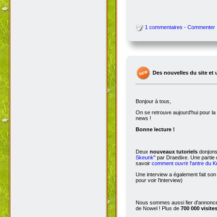
1 commentaires - Commenter
Des nouvelles du site et 
Bonjour à tous,
On se retrouve aujourd'hui pour 
news !
Bonne lecture !
Deux
nouveaux tutoriels
donjons 
Skeunk
" par Draedixe. Une partie
savoir
comment ouvrir l'antre du 
Une interview a également fait son
pour voir l'interview)
Nous sommes aussi fier d'annoncer
de Nowel ! Plus de
700 000 visite