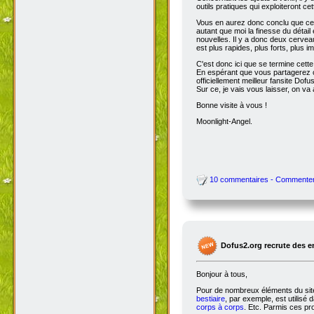
outils pratiques qui exploiteront c
Vous en aurez donc conclu que cet
autant que moi la finesse du détai
nouvelles. Il y a donc deux cervea
est plus rapides, plus forts, plus ima
C'est donc ici que se termine cet
En espérant que vous partagerez ce
officiellement meilleur fansite Dofus 
Sur ce, je vais vous laisser, on va a
Bonne visite à vous !
Moonlight-Angel.
10 commentaires - Commente
Dofus2.org recrute des 
Bonjour à tous,
Pour de nombreux éléments du site,
bestiaire
, par exemple, est utilisé 
corps à corps
. Etc. Parmis ces pro