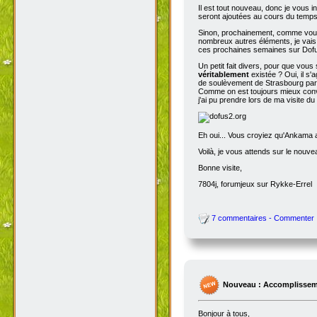
Il est tout nouveau, donc je vous i
seront ajoutées au cours du temps p
Sinon, prochainement, comme vous
nombreux autres éléments, je vais 
ces prochaines semaines sur Dofu
Un petit fait divers, pour que vou
véritablement
existée ? Oui, il s'
de soulèvement de Strasbourg par N
Comme on est toujours mieux conva
j'ai pu prendre lors de ma visite d
Eh oui... Vous croyiez qu'Ankama av
Voilà, je vous attends sur le nouv
Bonne visite,
7804j, forumjeux sur Rykke-Errel
7 commentaires - Commenter
Nouveau : Accomplissem
Bonjour à tous,