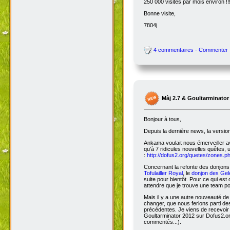
250 000 visites par mois environ !!
Bonne visite,
7804j
4 commentaires - Commenter
Màj 2.7 & Goultarminator
Bonjour à tous,
Depuis la dernière news, la versio
Ankama voulait nous émerveiller avec
qu'à 7 ridicules nouvelles quêtes, 
:
http://dofus2.org/quetes/zones.
Concernant la refonte des donjons, 
Tofulailler Royal
, le
donjon des Gel
suite pour bientôt. Pour ce qui es
attendre que je trouve une team po
Mais il y a une autre nouveauté de 
changer, que nous ferions parti de
précédentes. Je viens de recevoir
Goultarminator 2012 sur Dofus2.org
commentés...).