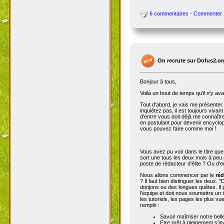
6 commentaires - Commenter
On recrute sur Dofus2.or
Bonjour à tous,
Voilà un bout de temps qu'il n'y av
Tout d'abord, je vais me présenter. 
inquiétez pas, il est toujours viva
d'entre vous doit déjà me connaître
en postulant pour devenir encyclop
vous pouvez faire comme moi !
Vous avez pu voir dans le titre qu
sort une tous les deux mois à peu p
poste de rédacteur d'élite ? Ou d'e
Nous allons commencer par le
réd
? Il faut bien distinguer les deux. "
donjons ou des longues quêtes. Il p
l'équipe et doit nous soumettre un t
les tutoriels, les pages les plus v
remplir :
Savoir maîtriser notre bell
Etre prêt à pleinement s'in