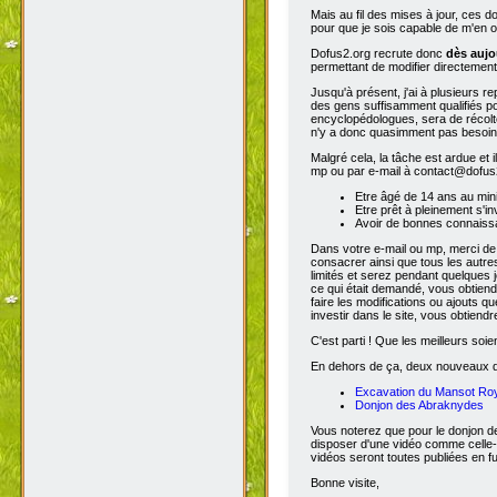
Mais au fil des mises à jour, ces 
pour que je sois capable de m'en o
Dofus2.org recrute donc
dès aujo
permettant de modifier directement
Jusqu'à présent, j'ai à plusieurs re
des gens suffisamment qualifiés po
encyclopédologues, sera de récolter
n'y a donc quasimment pas besoin d
Malgré cela, la tâche est ardue et 
mp ou par e-mail à contact@dofus2.
Etre âgé de 14 ans au mi
Etre prêt à pleinement s'in
Avoir de bonnes connaissa
Dans votre e-mail ou mp, merci de
consacrer ainsi que tous les autres
limités et serez pendant quelques 
ce qui était demandé, vous obtiendr
faire les modifications ou ajouts 
investir dans le site, vous obtiend
C'est parti ! Que les meilleurs soien
En dehors de ça, deux nouveaux don
Excavation du Mansot Ro
Donjon des Abraknydes
Vous noterez que pour le donjon de
disposer d'une vidéo comme celle-
vidéos seront toutes publiées en ful
Bonne visite,