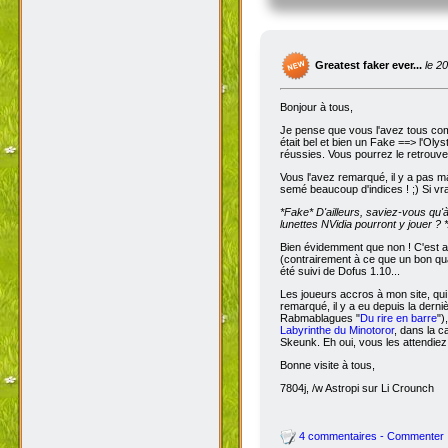
Greatest faker ever...
le 2
Bonjour à tous,
Je pense que vous l'avez tous com
était bel et bien un Fake ==> l'Oly
réussies. Vous pourrez le retrouve
Vous l'avez remarqué, il y a pas m
semé beaucoup d'indices ! ;) Si vra
*Fake*
D'ailleurs, saviez-vous qu'
lunettes NVidia pourront y jouer ? *
Bien évidemment que non ! C'est a
(contrairement à ce que un bon qua
été suivi de Dofus 1.10...
Les joueurs accros à mon site, qui
remarqué, il y a eu depuis la dern
Rabmablagues "
Du rire en barre
")
Labyrinthe du Minotoror
, dans la c
Skeunk. Eh oui, vous les attendiez
Bonne visite à tous,
7804j, /w Astropi sur Li Crounch
4 commentaires - Commenter