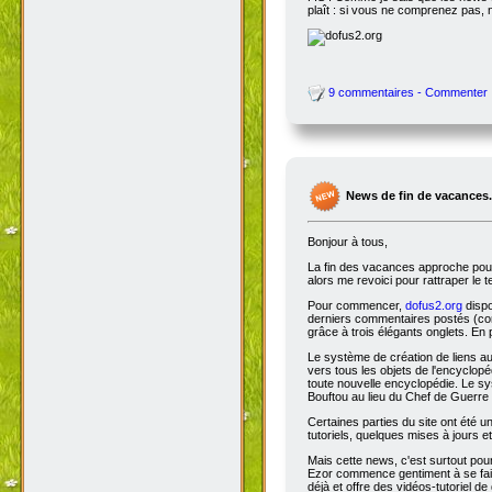
plaît : si vous ne comprenez pas, 
9 commentaires - Commenter
News de fin de vacances.
Bonjour à tous,
La fin des vacances approche pour 
alors me revoici pour rattraper le 
Pour commencer,
dofus2.org
dispo
derniers commentaires postés (comm
grâce à trois élégants onglets. En 
Le système de création de liens a
vers tous les objets de l'encyclop
toute nouvelle encyclopédie. Le sys
Bouftou au lieu du Chef de Guerre 
Certaines parties du site ont été
tutoriels, quelques mises à jours e
Mais cette news, c'est surtout pou
Ezor commence gentiment à se fair
déjà et offre des vidéos-tutoriel de