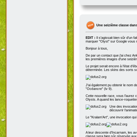
Une seizième classe dans
EDIT :
Il s'agissait bien sûr d'un 
marquer "Olyst" sur Google vous m
Bonjour à tous,
De par un contact que j'ai chez An
les premières images d'une seizième
Le projet serait encore à l'état d'
déterminée. Les skins des sorts son
J'ai également pu obtenir le nom de
"Océancre" (lv 9).
Cette nouvelle race, vous l'aurez c
Olysts. A quand les lance-roquettes
Une des invocation
découvrir l'animat
Le "Kralam'Art", une invocation qui
A leur descente d'Incarnam, les av
classe sera bien sûr réservée au