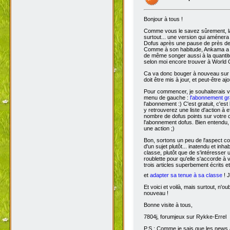
Bonjour à tous !
Comme vous le savez sûrement, 
surtout... une version qui aménera
Dofus après une pause de près de si
Comme à son habitude, Ankama a chois
de même songer aussi à la quantit
selon moi encore trouver à World 
Ca va donc bouger à nouveau sur D
doit être mis à jour, et peut-être aj
Pour commencer, je souhaiterais 
menu de gauche :
l'abonnement gra
l'abonnement :) C'est gratuit, c'est
y retrouverez une liste d'action à 
nombre de dofus points sur votre
l'abonnement dofus. Bien entendu, 
une action ;)
Bon, sortons un peu de l'aspect com
d'un sujet plutôt... inatendu et inha
classe, plutôt que de s'intéresser
roublette pour qu'elle s'accorde à
trois articles superbement écrits e
et
adapter sa tenue à sa classe
! J
Et voici et voilà, mais surtout, n'
nouveau !
Bonne visite à tous,
7804j, forumjeux sur Rykke-Errel
P.S : Comme je sais que les news a