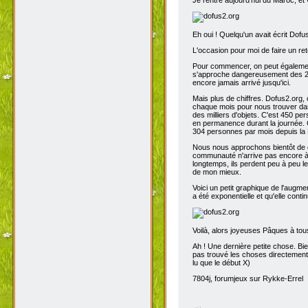
Eh oui ! Quelqu'un avait écrit Dofu
L'occasion pour moi de faire un reto
Pour commencer, on peut également 
s'approche dangereusement des 200
encore jamais arrivé jusqu'ici.
Mais plus de chiffres. Dofus2.org,
chaque mois pour nous trouver dans
des milliers d'objets. C'est 450 p
en permanence durant la journée. C
304 personnes par mois depuis la 
Nous nous approchons bientôt de de
communauté n'arrive pas encore à s
longtemps, ils perdent peu à peu l
de mon mieux.
Voici un petit graphique de l'augme
a été exponentielle et qu'elle contin
Voilà, alors joyeuses Pâques à tou
Ah ! Une dernière petite chose. Bien
pas trouvé les choses directement t
lu que le début X)
7804j, forumjeux sur Rykke-Errel