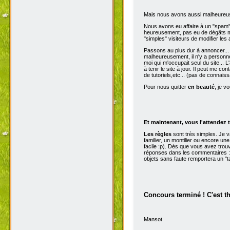
Mais nous avons aussi malheureu
Nous avons eu affaire à un "spam" d
heureusement, pas eu de dégâts ma
"simples" visiteurs de modifier les
Passons au plus dur à annoncer...
malheureusement, il n'y a personne 
moi qui m'occupait seul du site...
à tenir le site à jour. Il peut me con
de tutoriels,etc... (pas de connai
Pour nous quitter
en beauté
, je v
Et maintenant, vous l'attendez t
Les règles
sont très simples. Je 
familier, un montilier ou encore une
facile :p). Dès que vous avez trou
réponses dans les commentaires :p
objets sans faute remportera un "t
Concours terminé ! C'est t
Mansot