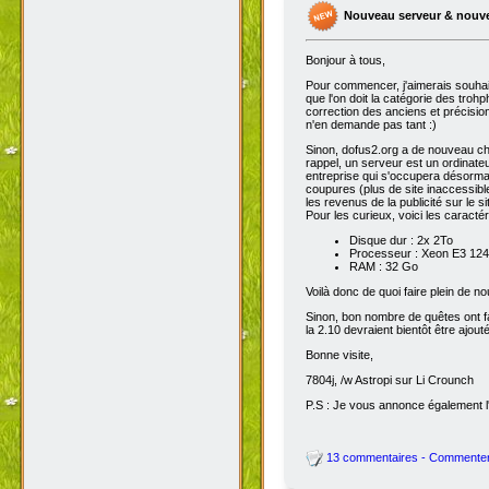
Nouveau serveur & nouv
Bonjour à tous,
Pour commencer, j'aimerais souhai
que l'on doit la catégorie des troh
correction des anciens et précisions
n'en demande pas tant :)
Sinon, dofus2.org a de nouveau chan
rappel, un serveur est un ordinateu
entreprise qui s'occupera désorma
coupures (plus de site inaccessibl
les revenus de la publicité sur le sit
Pour les curieux, voici les caracté
Disque dur : 2x 2To
Processeur : Xeon E3 1245
RAM : 32 Go
Voilà donc de quoi faire plein de 
Sinon, bon nombre de quêtes ont fait
la 2.10 devraient bientôt être ajout
Bonne visite,
7804j, /w Astropi sur Li Crounch
P.S : Je vous annonce également l'
13 commentaires - Commente