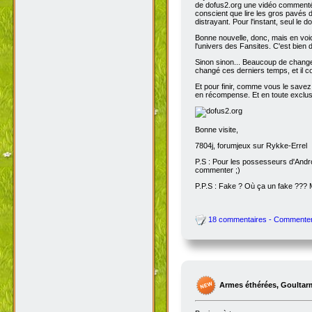
de dofus2.org une vidéo commentée
conscient que lire les gros pavés d
distrayant. Pour l'instant, seul le do
Bonne nouvelle, donc, mais en voic
l'univers des Fansites. C'est bien
Sinon sinon... Beaucoup de change
changé ces derniers temps, et il co
Et pour finir, comme vous le savez
en récompense. Et en toute exclusi
Bonne visite,
7804j, forumjeux sur Rykke-Errel
P.S : Pour les possesseurs d'Andro
commenter ;)
P.P.S : Fake ? Où ça un fake ???
18 commentaires - Commente
Armes éthérées, Goultar