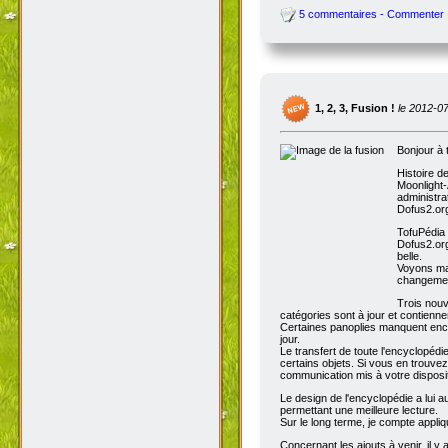
5 commentaires - Commenter
1, 2, 3, Fusion !
le 2012-0
Bonjour à 
Histoire d
Moonlight-
administra
Dofus2.org
TofuPédia
Dofus2.org
belle.
Voyons mai
changemen
Trois nouv
catégories sont à jour et contienn
Certaines panoplies manquent enco
jour.
Le transfert de toute l'encyclopédi
certains objets. Si vous en trouve
communication mis à votre disposit
Le design de l'encyclopédie a lui au
permettant une meilleure lecture.
Sur le long terme, je compte appli
Concernant les ajouts à venir, il y