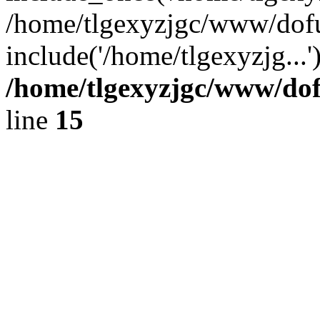
/home/tlgexyzjgc/www/dof
include('/home/tlgexyzjg...
/home/tlgexyzjgc/www/do
line
15