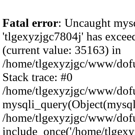
Fatal error
: Uncaught mysq
'tlgexyzjgc7804j' has excee
(current value: 35163) in
/home/tlgexyzjgc/www/dof
Stack trace: #0
/home/tlgexyzjgc/www/dofu
mysqli_query(Object(mysq
/home/tlgexyzjgc/www/dofu
include_once('/home/tlgexyz