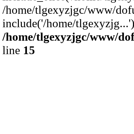
/home/tlgexyzjgc/www/dof
include('/home/tlgexyzjg...
/home/tlgexyzjgc/www/do
line
15