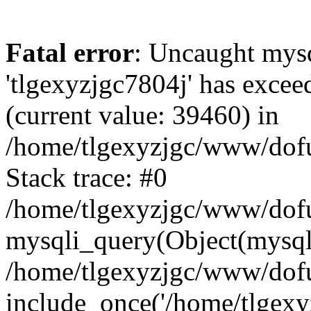
Fatal error
: Uncaught mysq
'tlgexyzjgc7804j' has excee
(current value: 39460) in
/home/tlgexyzjgc/www/dof
Stack trace: #0
/home/tlgexyzjgc/www/dofu
mysqli_query(Object(mysq
/home/tlgexyzjgc/www/dofu
include_once('/home/tlgexyz