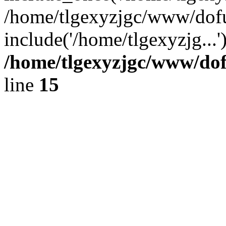
/home/tlgexyzjgc/www/dof
include('/home/tlgexyzjg...
/home/tlgexyzjgc/www/do
line
15