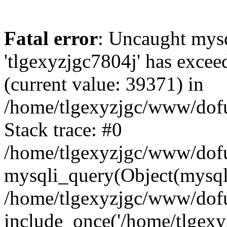
Fatal error
: Uncaught mysq
'tlgexyzjgc7804j' has excee
(current value: 39371) in
/home/tlgexyzjgc/www/dof
Stack trace: #0
/home/tlgexyzjgc/www/dofu
mysqli_query(Object(mysq
/home/tlgexyzjgc/www/dofu
include_once('/home/tlgexyz