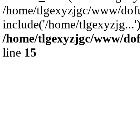
/home/tlgexyzjgc/www/dof
include('/home/tlgexyzjg...
/home/tlgexyzjgc/www/do
line
15