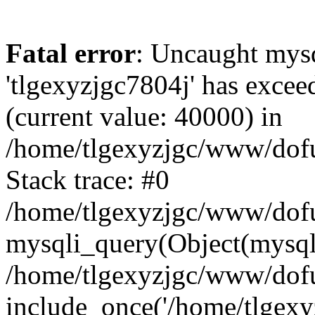
Fatal error
: Uncaught mysq
'tlgexyzjgc7804j' has excee
(current value: 40000) in
/home/tlgexyzjgc/www/dof
Stack trace: #0
/home/tlgexyzjgc/www/dofu
mysqli_query(Object(mysq
/home/tlgexyzjgc/www/dofu
include_once('/home/tlgexyz