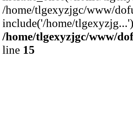
/home/tlgexyzjgc/www/dof
include('/home/tlgexyzjg...
/home/tlgexyzjgc/www/do
line
15