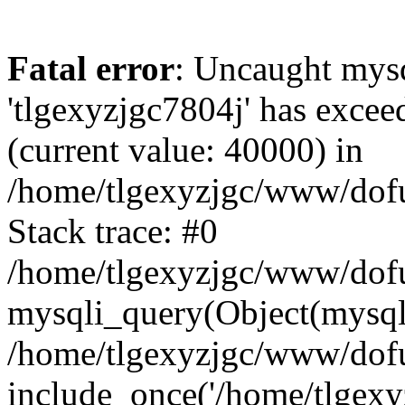
Fatal error
: Uncaught mysq
'tlgexyzjgc7804j' has excee
(current value: 40000) in
/home/tlgexyzjgc/www/dof
Stack trace: #0
/home/tlgexyzjgc/www/dofu
mysqli_query(Object(mysq
/home/tlgexyzjgc/www/dofu
include_once('/home/tlgexyz