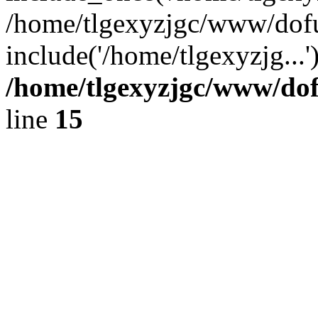
/home/tlgexyzjgc/www/dof
include('/home/tlgexyzjg...
/home/tlgexyzjgc/www/do
line
15