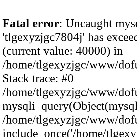
Fatal error
: Uncaught mysq
'tlgexyzjgc7804j' has excee
(current value: 40000) in
/home/tlgexyzjgc/www/dof
Stack trace: #0
/home/tlgexyzjgc/www/dofu
mysqli_query(Object(mysq
/home/tlgexyzjgc/www/dofu
include_once('/home/tlgexyz