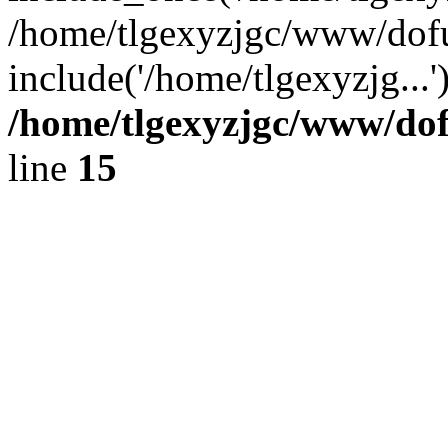
/home/tlgexyzjgc/www/dof
include('/home/tlgexyzjg...
/home/tlgexyzjgc/www/do
line
15