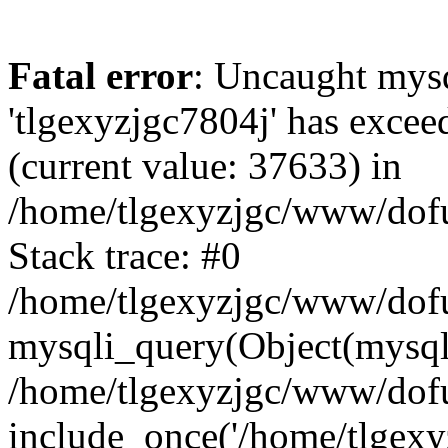
Fatal error
: Uncaught mysq
'tlgexyzjgc7804j' has excee
(current value: 37633) in
/home/tlgexyzjgc/www/dof
Stack trace: #0
/home/tlgexyzjgc/www/dofu
mysqli_query(Object(mysq
/home/tlgexyzjgc/www/dofu
include_once('/home/tlgexyz