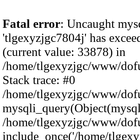
Fatal error
: Uncaught mysq
'tlgexyzjgc7804j' has excee
(current value: 33878) in
/home/tlgexyzjgc/www/dof
Stack trace: #0
/home/tlgexyzjgc/www/dofu
mysqli_query(Object(mysq
/home/tlgexyzjgc/www/dofu
include_once('/home/tlgexyz