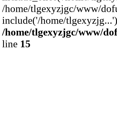
/home/tlgexyzjgc/www/dof
include('/home/tlgexyzjg...
/home/tlgexyzjgc/www/do
line
15