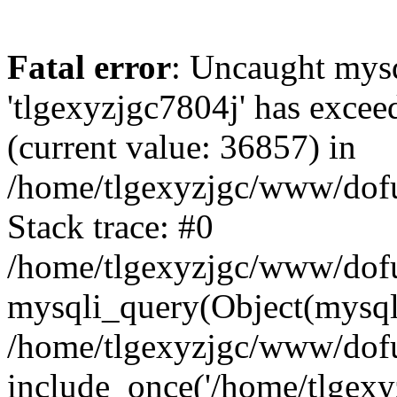
Fatal error
: Uncaught mysq
'tlgexyzjgc7804j' has excee
(current value: 36857) in
/home/tlgexyzjgc/www/dof
Stack trace: #0
/home/tlgexyzjgc/www/dofu
mysqli_query(Object(mysq
/home/tlgexyzjgc/www/dofu
include_once('/home/tlgexyz