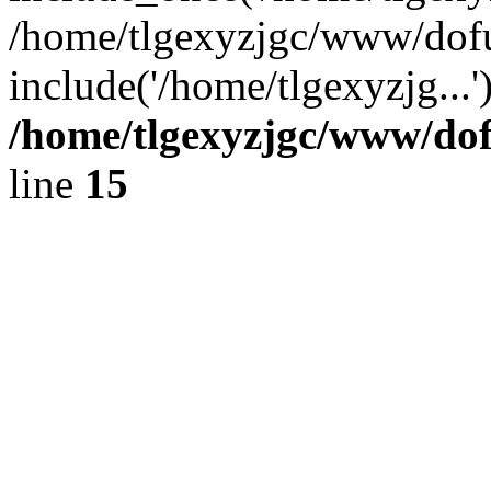
/home/tlgexyzjgc/www/dof
include('/home/tlgexyzjg...
/home/tlgexyzjgc/www/do
line
15