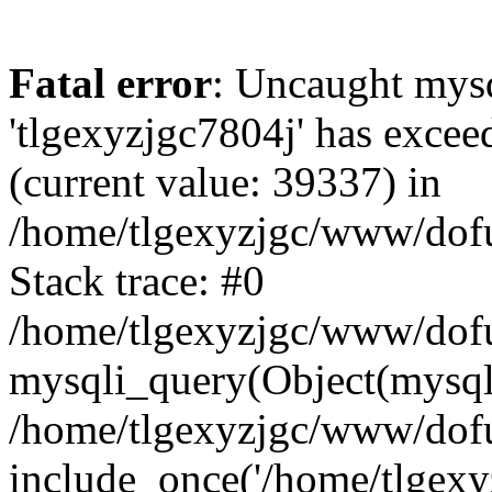
Fatal error
: Uncaught mysq
'tlgexyzjgc7804j' has excee
(current value: 39337) in
/home/tlgexyzjgc/www/dof
Stack trace: #0
/home/tlgexyzjgc/www/dofu
mysqli_query(Object(mysq
/home/tlgexyzjgc/www/dofu
include_once('/home/tlgexyz