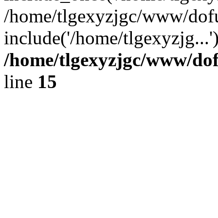
/home/tlgexyzjgc/www/dof
include('/home/tlgexyzjg...
/home/tlgexyzjgc/www/do
line
15