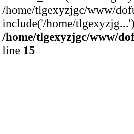
/home/tlgexyzjgc/www/dof
include('/home/tlgexyzjg...
/home/tlgexyzjgc/www/do
line
15