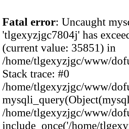
Fatal error
: Uncaught mysq
'tlgexyzjgc7804j' has excee
(current value: 35851) in
/home/tlgexyzjgc/www/dof
Stack trace: #0
/home/tlgexyzjgc/www/dofu
mysqli_query(Object(mysq
/home/tlgexyzjgc/www/dofu
include_once('/home/tlgexyz