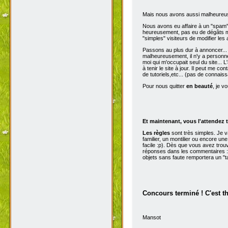
Mais nous avons aussi malheureu
Nous avons eu affaire à un "spam" d
heureusement, pas eu de dégâts ma
"simples" visiteurs de modifier les
Passons au plus dur à annoncer...
malheureusement, il n'y a personne 
moi qui m'occupait seul du site...
à tenir le site à jour. Il peut me con
de tutoriels,etc... (pas de connai
Pour nous quitter
en beauté
, je v
Et maintenant, vous l'attendez t
Les règles
sont très simples. Je 
familier, un montilier ou encore une
facile :p). Dès que vous avez trou
réponses dans les commentaires :p
objets sans faute remportera un "t
Concours terminé ! C'est t
Mansot