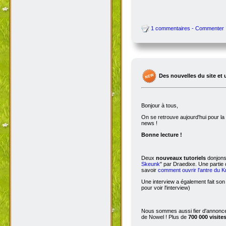
1 commentaires - Commenter
Des nouvelles du site et 
Bonjour à tous,
On se retrouve aujourd'hui pour 
news !
Bonne lecture !
Deux
nouveaux tutoriels
donjons 
Skeunk
" par Draedixe. Une partie
savoir
comment ouvrir l'antre du 
Une interview a également fait son
pour voir l'interview)
Nous sommes aussi fier d'annoncer
de Nowel ! Plus de
700 000 visite