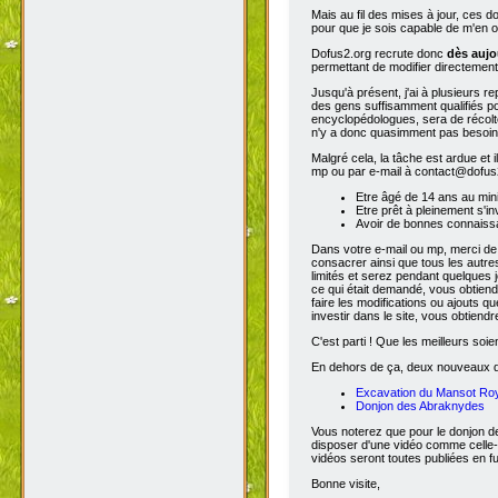
Mais au fil des mises à jour, ces 
pour que je sois capable de m'en o
Dofus2.org recrute donc
dès aujo
permettant de modifier directement
Jusqu'à présent, j'ai à plusieurs re
des gens suffisamment qualifiés po
encyclopédologues, sera de récolter
n'y a donc quasimment pas besoin d
Malgré cela, la tâche est ardue et 
mp ou par e-mail à contact@dofus2.
Etre âgé de 14 ans au mi
Etre prêt à pleinement s'in
Avoir de bonnes connaissa
Dans votre e-mail ou mp, merci de
consacrer ainsi que tous les autres
limités et serez pendant quelques 
ce qui était demandé, vous obtiendr
faire les modifications ou ajouts 
investir dans le site, vous obtiend
C'est parti ! Que les meilleurs soien
En dehors de ça, deux nouveaux don
Excavation du Mansot Ro
Donjon des Abraknydes
Vous noterez que pour le donjon de
disposer d'une vidéo comme celle-
vidéos seront toutes publiées en ful
Bonne visite,