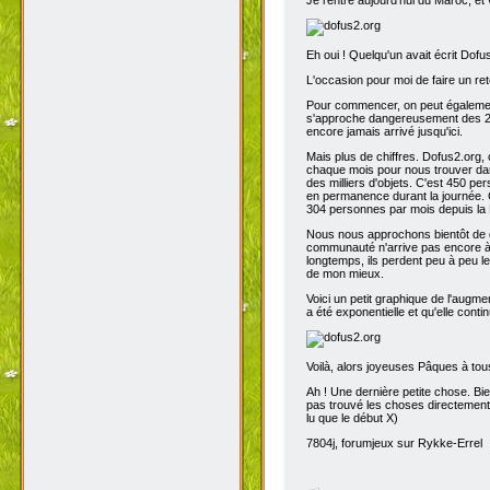
Eh oui ! Quelqu'un avait écrit Dofu
L'occasion pour moi de faire un reto
Pour commencer, on peut également 
s'approche dangereusement des 200
encore jamais arrivé jusqu'ici.
Mais plus de chiffres. Dofus2.org,
chaque mois pour nous trouver dans
des milliers d'objets. C'est 450 p
en permanence durant la journée. C
304 personnes par mois depuis la 
Nous nous approchons bientôt de de
communauté n'arrive pas encore à s
longtemps, ils perdent peu à peu l
de mon mieux.
Voici un petit graphique de l'augme
a été exponentielle et qu'elle contin
Voilà, alors joyeuses Pâques à tou
Ah ! Une dernière petite chose. Bien
pas trouvé les choses directement t
lu que le début X)
7804j, forumjeux sur Rykke-Errel