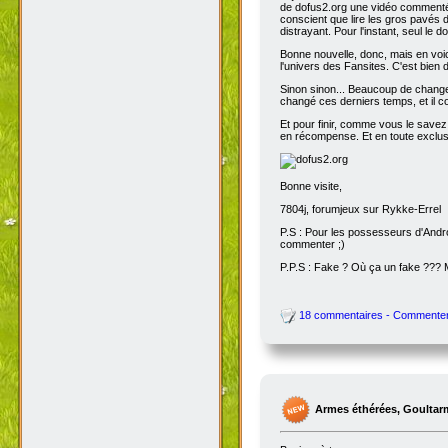
de dofus2.org une vidéo commentée
conscient que lire les gros pavés d
distrayant. Pour l'instant, seul le do
Bonne nouvelle, donc, mais en voic
l'univers des Fansites. C'est bien
Sinon sinon... Beaucoup de change
changé ces derniers temps, et il co
Et pour finir, comme vous le savez
en récompense. Et en toute exclusi
Bonne visite,
7804j, forumjeux sur Rykke-Errel
P.S : Pour les possesseurs d'Andro
commenter ;)
P.P.S : Fake ? Où ça un fake ???
18 commentaires - Commente
Armes éthérées, Goultar