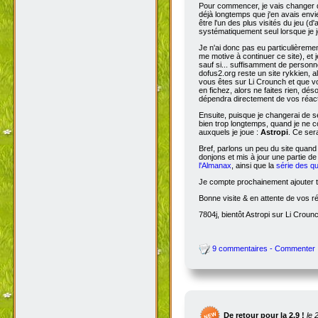
Pour commencer, je vais changer de
déjà longtemps que j'en avais envie
être l'un des plus visités du jeu (d
systématiquement seul lorsque je jo
Je n'ai donc pas eu particulièreme
me motive à continuer ce site), et 
sauf si... suffisamment de person
dofus2.org reste un site rykkien, 
vous êtes sur Li Crounch et que vo
en fichez, alors ne faites rien, dé
dépendra directement de vos réact
Ensuite, puisque je changerai de se
bien trop longtemps, quand je ne c
auxquels je joue :
Astropi
. Ce ser
Bref, parlons un peu du site quand
donjons et mis à jour une partie d
l'Almanax
, ainsi que la
série des q
Je compte prochainement ajouter to
Bonne visite & en attente de vos r
7804j, bientôt Astropi sur Li Croun
9 commentaires - Commenter
De retour pour la 2.9 !
le 