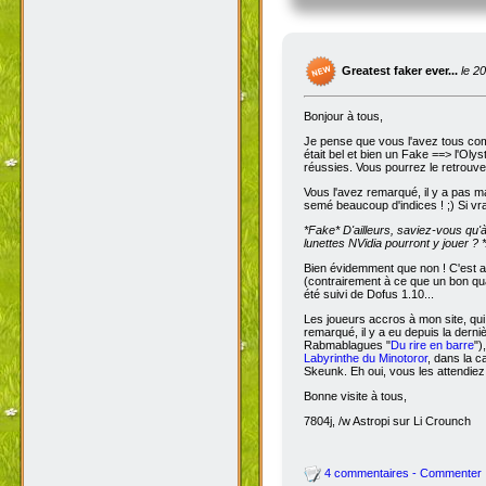
Greatest faker ever...
le 2
Bonjour à tous,
Je pense que vous l'avez tous com
était bel et bien un Fake ==> l'Oly
réussies. Vous pourrez le retrouve
Vous l'avez remarqué, il y a pas m
semé beaucoup d'indices ! ;) Si vra
*Fake*
D'ailleurs, saviez-vous qu'
lunettes NVidia pourront y jouer ? *
Bien évidemment que non ! C'est a
(contrairement à ce que un bon qua
été suivi de Dofus 1.10...
Les joueurs accros à mon site, qui
remarqué, il y a eu depuis la dern
Rabmablagues "
Du rire en barre
")
Labyrinthe du Minotoror
, dans la c
Skeunk. Eh oui, vous les attendiez
Bonne visite à tous,
7804j, /w Astropi sur Li Crounch
4 commentaires - Commenter