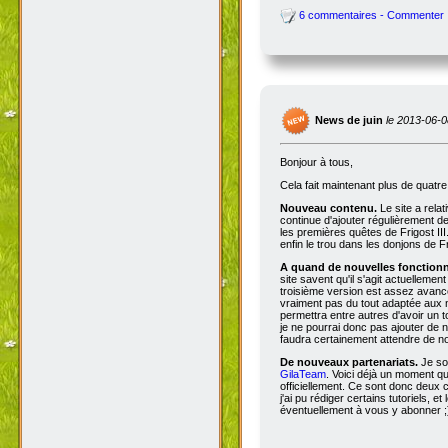
6 commentaires - Commenter
News de juin
le 2013-06-0
Bonjour à tous,
Cela fait maintenant plus de quatr
Nouveau contenu.
Le site a rela
continue d'ajouter régulièrement d
les premières quêtes de Frigost III
enfin le trou dans les donjons de Fri
A quand de nouvelles fonctionna
site savent qu'il s'agit actuellemen
troisième version est assez avancée
vraiment pas du tout adaptée aux n
permettra entre autres d'avoir un 
je ne pourrai donc pas ajouter de no
faudra certainement attendre de no
De nouveaux partenariats.
Je so
GilaTeam
. Voici déjà un moment qu'
officiellement. Ce sont donc deux
j'ai pu rédiger certains tutoriels, e
éventuellement à vous y abonner ;