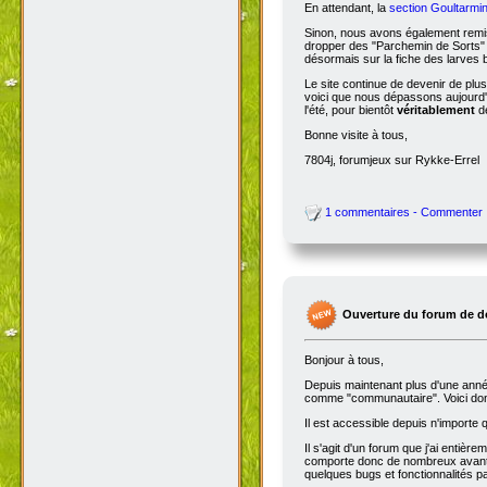
En attendant, la
section Goultarmin
Sinon, nous avons également remis
dropper des "Parchemin de Sorts" s
désormais sur la fiche des larves b
Le site continue de devenir de plu
voici que nous dépassons aujourd'hu
l'été, pour bientôt
véritablement
de
Bonne visite à tous,
7804j, forumjeux sur Rykke-Errel
1 commentaires - Commenter
Ouverture du forum de d
Bonjour à tous,
Depuis maintenant plus d'une année,
comme "communautaire". Voici don
Il est accessible depuis n'importe
Il s'agit d'un forum que j'ai entiè
comporte donc de nombreux avantag
quelques bugs et fonctionnalités 