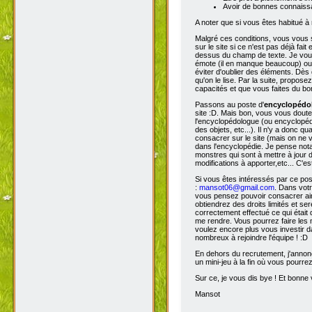
Avoir de bonnes connaissa
A noter que si vous êtes habitué à 
Malgré ces conditions, vous vous s
sur le site si ce n'est pas déjà fa
dessus du champ de texte. Je vous 
émote (il en manque beaucoup) ou s
éviter d'oublier des éléments. Dès 
qu'on le lise. Par la suite, propos
capacités et que vous faites du bon
Passons au poste d'
encyclopéd
site :D. Mais bon, vous vous doutez
l'encyclopédologue (ou encyclopédis
des objets, etc...). Il n'y a donc
consacrer sur le site (mais on ne v
dans l'encyclopédie. Je pense not
monstres qui sont à mettre à jour de
modifications à apporter,etc... C'es
Si vous êtes intéressés par ce pos
:
mansot06@gmail.com
. Dans vot
vous pensez pouvoir consacrer ains
obtiendrez des droits limités et s
correctement effectué ce qui était 
me rendre. Vous pourrez faire les 
voulez encore plus vous investir d
nombreux à rejoindre l'équipe ! :D
En dehors du recrutement, j'annonc
un mini-jeu à la fin où vous pourre
Sur ce, je vous dis bye ! Et bonne v
Mansot