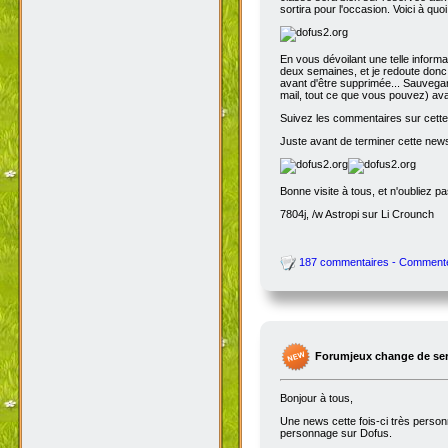
sortira pour l'occasion. Voici à quo
En vous dévoilant une telle inform
deux semaines, et je redoute donc 
avant d'être supprimée... Sauvegar
mail, tout ce que vous pouvez) avant
Suivez les commentaires sur cette 
Juste avant de terminer cette news
Bonne visite à tous, et n'oubliez p
7804j, /w Astropi sur Li Crounch
187 commentaires - Comment
Forumjeux change de serv
Bonjour à tous,
Une news cette fois-ci très perso
personnage sur Dofus.