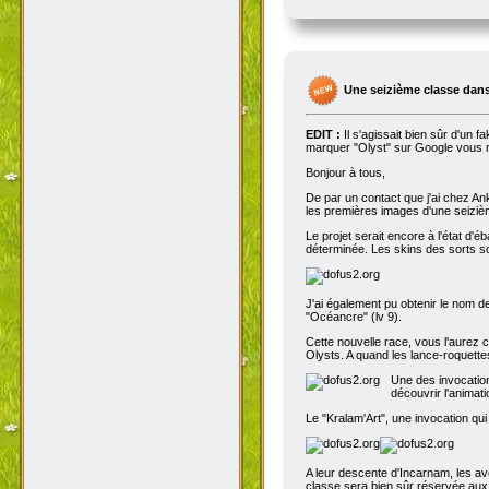
Une seizième classe dans
EDIT :
Il s'agissait bien sûr d'un 
marquer "Olyst" sur Google vous m
Bonjour à tous,
De par un contact que j'ai chez An
les premières images d'une seizième
Le projet serait encore à l'état d'
déterminée. Les skins des sorts son
J'ai également pu obtenir le nom de
"Océancre" (lv 9).
Cette nouvelle race, vous l'aurez c
Olysts. A quand les lance-roquettes
Une des invocation
découvrir l'animat
Le "Kralam'Art", une invocation qui
A leur descente d'Incarnam, les av
classe sera bien sûr réservée au