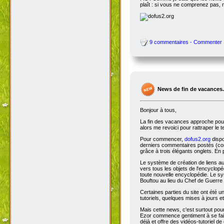
plaît : si vous ne comprenez pas, 
9 commentaires - Commenter
News de fin de vacances.
Bonjour à tous,
La fin des vacances approche pour 
alors me revoici pour rattraper le 
Pour commencer,
dofus2.org
dispo
derniers commentaires postés (comm
grâce à trois élégants onglets. En 
Le système de création de liens a
vers tous les objets de l'encyclop
toute nouvelle encyclopédie. Le sys
Bouftou au lieu du Chef de Guerre 
Certaines parties du site ont été
tutoriels, quelques mises à jours e
Mais cette news, c'est surtout pou
Ezor commence gentiment à se fair
déjà et offre des vidéos-tutoriel de