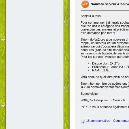
Nouveau serveur & nouv
Bonjour à tous,
Pour commencer, j'aimerais souhai
que l'on doit la catégorie des troh
correction des anciens et précisions
n'en demande pas tant :)
Sinon, dofus2.org a de nouveau chan
rappel, un serveur est un ordinateu
entreprise qui s'occupera désorma
coupures (plus de site inaccessibl
les revenus de la publicité sur le sit
Pour les curieux, voici les caracté
Disque dur : 2x 2To
Processeur : Xeon E3 1245
RAM : 32 Go
Voilà donc de quoi faire plein de 
Sinon, bon nombre de quêtes ont fait
la 2.10 devraient bientôt être ajout
Bonne visite,
7804j, /w Astropi sur Li Crounch
P.S : Je vous annonce également l'
13 commentaires - Commente