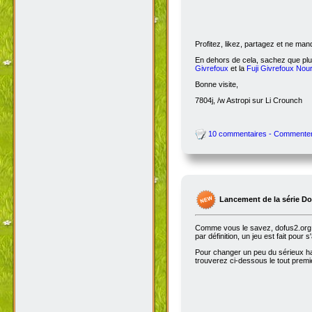
Profitez, likez, partagez et ne ma
En dehors de cela, sachez que plus
Givrefoux
et la
Fuji Givrefoux Nour
Bonne visite,
7804j, /w Astropi sur Li Crounch
10 commentaires - Commente
Lancement de la série D
Comme vous le savez, dofus2.org e
par définition, un jeu est fait pour
Pour changer un peu du sérieux habi
trouverez ci-dessous le tout premie