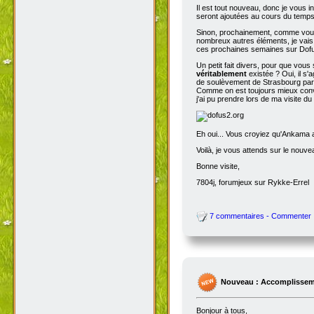
Il est tout nouveau, donc je vous i
seront ajoutées au cours du temps p
Sinon, prochainement, comme vous
nombreux autres éléments, je vais 
ces prochaines semaines sur Dofu
Un petit fait divers, pour que vou
véritablement
existée ? Oui, il s'
de soulèvement de Strasbourg par N
Comme on est toujours mieux conva
j'ai pu prendre lors de ma visite d
Eh oui... Vous croyiez qu'Ankama av
Voilà, je vous attends sur le nouv
Bonne visite,
7804j, forumjeux sur Rykke-Errel
7 commentaires - Commenter
Nouveau : Accomplissem
Bonjour à tous,