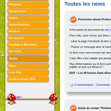
Toutes les news
Panoplies
Équipements
Armes
Promotion ebook Profecie
Armes éthérées
A l'occasion du lancement du
site 
Bestiaire
Pour cela, vous n'avez que deux ch
Ressources
- Likez la page Facebook du livre (
Familiers & Montiliers
- Postez un message avec le hasht
Glossaire
Le livre vous sera envoyé par me
Cette offre n'est valable que penda
Divers
Plus d'informations sur le livre son
News
publier un avis sur Amazon !
Livre d'or
EDIT : Les 48 heures étant désor
Goultarminator 2012
4 commentaires - Commenter
Google+
Sortie du roman "Profeci