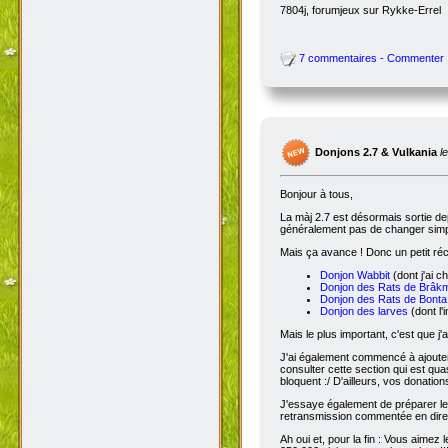
7804j, forumjeux sur Rykke-Errel
7 commentaires - Commenter
Donjons 2.7 & Vulkania
l
Bonjour à tous,
La màj 2.7 est désormais sortie dep
généralement pas de changer simple
Mais ça avance ! Donc un petit réc
Donjon Wabbit
(dont j'ai c
Donjon des Rats de Brâk
Donjon des Rats de Bonta
Donjon des larves
(dont l'
Mais le plus important, c'est que j'
J'ai également commencé à ajoute
consulter cette section qui est qua
bloquent :/ D'ailleurs, vos donatio
J'essaye également de préparer le 
retransmission commentée en dire
Ah oui et, pour la fin : Vous aimez