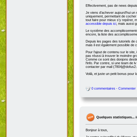
Effectivement, pas de news depuis 
Je viens d'achever aujourd'hui un 
uniquement, permettant de cocher l
tout faire pour mieux s'y repérer, 
accessible depuis ici
, mais aussi g
Le système des accomplissements ne 
encore, la liste des accomplisseme
Depuis les pages des tutoriels de
mais il est également possible de cl
Pour l'ajout de contenu sur le site,
pas réussi à trouver le moindre gr
Comme ce sont des donjons destinés a
l'info. Par contre, si une team de
contacter par mail (7804j@dofus2.
Voilà, et juste un petit bonus pour l
0 commentaires - Commenter
Quelques statistiques...
Bonjour à tous,
Je rentre aujourd'hui du Maroc, et 