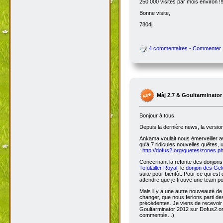
250 000 visites par mois environ !!
Bonne visite,
7804j
4 commentaires - Commenter
Màj 2.7 & Goultarminator
Bonjour à tous,
Depuis la dernière news, la versio
Ankama voulait nous émerveiller avec
qu'à 7 ridicules nouvelles quêtes, 
:
http://dofus2.org/quetes/zones.
Concernant la refonte des donjons, 
Tofulailler Royal
, le
donjon des Gel
suite pour bientôt. Pour ce qui es
attendre que je trouve une team po
Mais il y a une autre nouveauté de 
changer, que nous ferions parti de
précédentes. Je viens de recevoir
Goultarminator 2012 sur Dofus2.org
commentés...).