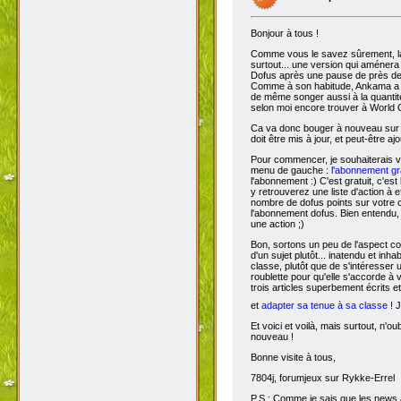
Bonjour à tous !
Comme vous le savez sûrement, 
surtout... une version qui aménera
Dofus après une pause de près de si
Comme à son habitude, Ankama a chois
de même songer aussi à la quantit
selon moi encore trouver à World 
Ca va donc bouger à nouveau sur D
doit être mis à jour, et peut-être aj
Pour commencer, je souhaiterais 
menu de gauche :
l'abonnement gra
l'abonnement :) C'est gratuit, c'est
y retrouverez une liste d'action à 
nombre de dofus points sur votre
l'abonnement dofus. Bien entendu, 
une action ;)
Bon, sortons un peu de l'aspect com
d'un sujet plutôt... inatendu et inha
classe, plutôt que de s'intéresser
roublette pour qu'elle s'accorde à
trois articles superbement écrits e
et
adapter sa tenue à sa classe
! J
Et voici et voilà, mais surtout, n'
nouveau !
Bonne visite à tous,
7804j, forumjeux sur Rykke-Errel
P.S : Comme je sais que les news a