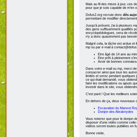
Mais au fil des mises à jour, ces 
pour que je sois capable de m'en o
Dofus2.org recrute donc
dès aujo
permettant de modifier directement
Jusqu'à présent, j'ai à plusieurs re
des gens suffisamment qualifiés po
encyclopédologues, sera de récolter
n'y a donc quasimment pas besoin d
Malgré cela, la tâche est ardue et 
mp ou par e-mail à contact@dofus2.
Etre âgé de 14 ans au mi
Etre prêt à pleinement s'in
Avoir de bonnes connaissa
Dans votre e-mail ou mp, merci de
consacrer ainsi que tous les autres
limités et serez pendant quelques 
ce qui était demandé, vous obtiendr
faire les modifications ou ajouts 
investir dans le site, vous obtiend
C'est parti ! Que les meilleurs soien
En dehors de ça, deux nouveaux don
Excavation du Mansot Ro
Donjon des Abraknydes
Vous noterez que pour le donjon de
disposer d'une vidéo comme celle-
vidéos seront toutes publiées en ful
Bonne visite,