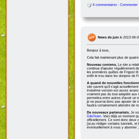
6 commentaires - Commenter
News de juin
le 2013-06-0
Bonjour à tous,
Cela fait maintenant plus de quatr
Nouveau contenu.
Le site a rela
continue d'ajouter régulièrement d
les premières quêtes de Frigost III
enfin le trou dans les donjons de Fri
A quand de nouvelles fonctionna
site savent qu'il s'agit actuellemen
troisième version est assez avancée
vraiment pas du tout adaptée aux n
permettra entre autres d'avoir un 
je ne pourrai donc pas ajouter de no
faudra certainement attendre de no
De nouveaux partenariats.
Je so
GilaTeam
. Voici déjà un moment qu'
officiellement. Ce sont donc deux
j'ai pu rédiger certains tutoriels, e
éventuellement à vous y abonner ;