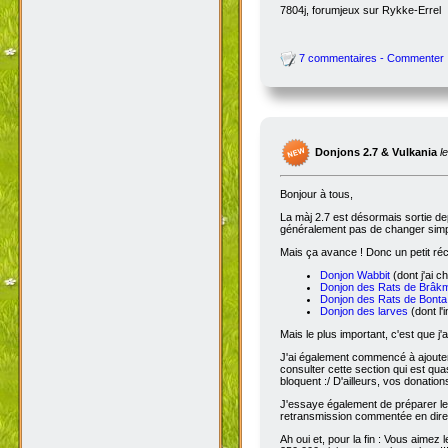
7804j, forumjeux sur Rykke-Errel
7 commentaires - Commenter
Donjons 2.7 & Vulkania
l
Bonjour à tous,
La màj 2.7 est désormais sortie dep
généralement pas de changer simple
Mais ça avance ! Donc un petit réc
Donjon Wabbit
(dont j'ai c
Donjon des Rats de Brâk
Donjon des Rats de Bonta
Donjon des larves
(dont l'
Mais le plus important, c'est que j'
J'ai également commencé à ajoute
consulter cette section qui est qua
bloquent :/ D'ailleurs, vos donatio
J'essaye également de préparer le 
retransmission commentée en dire
Ah oui et, pour la fin : Vous aimez