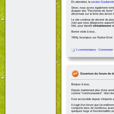
En attendant, la
section Goultarmin
Sinon, nous avons également remis
dropper des "Parchemin de Sorts" s
désormais sur la fiche des larves b
Le site continue de devenir de plu
voici que nous dépassons aujourd'hu
l'été, pour bientôt
véritablement
de
Bonne visite à tous,
7804j, forumjeux sur Rykke-Errel
1 commentaires - Commenter
Ouverture du forum de d
Bonjour à tous,
Depuis maintenant plus d'une année,
comme "communautaire". Voici don
Il est accessible depuis n'importe
Il s'agit d'un forum que j'ai entiè
comporte donc de nombreux avantag
quelques bugs et fonctionnalités 