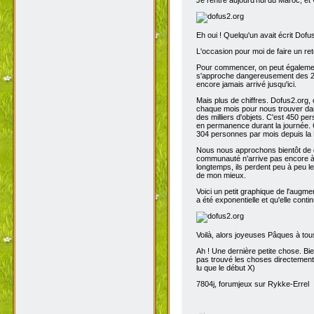
Eh oui ! Quelqu'un avait écrit Dofu
L'occasion pour moi de faire un reto
Pour commencer, on peut également 
s'approche dangereusement des 200
encore jamais arrivé jusqu'ici.
Mais plus de chiffres. Dofus2.org,
chaque mois pour nous trouver dans
des milliers d'objets. C'est 450 p
en permanence durant la journée. C
304 personnes par mois depuis la 
Nous nous approchons bientôt de de
communauté n'arrive pas encore à s
longtemps, ils perdent peu à peu l
de mon mieux.
Voici un petit graphique de l'augme
a été exponentielle et qu'elle contin
Voilà, alors joyeuses Pâques à tou
Ah ! Une dernière petite chose. Bien
pas trouvé les choses directement t
lu que le début X)
7804j, forumjeux sur Rykke-Errel