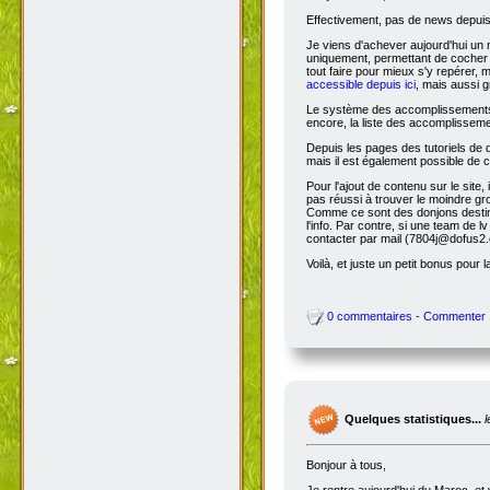
Effectivement, pas de news depuis 
Je viens d'achever aujourd'hui un 
uniquement, permettant de cocher l
tout faire pour mieux s'y repérer, 
accessible depuis ici
, mais aussi g
Le système des accomplissements ne 
encore, la liste des accomplisseme
Depuis les pages des tutoriels de
mais il est également possible de cl
Pour l'ajout de contenu sur le site,
pas réussi à trouver le moindre gr
Comme ce sont des donjons destinés a
l'info. Par contre, si une team de
contacter par mail (7804j@dofus2.
Voilà, et juste un petit bonus pour l
0 commentaires - Commenter
Quelques statistiques...
Bonjour à tous,
Je rentre aujourd'hui du Maroc, et 