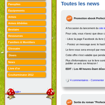
Toutes les news
Panoplies
Équipements
Armes
Promotion ebook Profecie
Armes éthérées
A l'occasion du lancement du
site 
Bestiaire
Pour cela, vous n'avez que deux ch
Ressources
- Likez la page Facebook du livre (
Familiers & Montiliers
- Postez un message avec le hasht
Glossaire
Le livre vous sera envoyé par me
Cette offre n'est valable que penda
Divers
Plus d'informations sur le livre son
News
publier un avis sur Amazon !
Livre d'or
EDIT : Les 48 heures étant désor
Goultarminator 2012
4 commentaires - Commenter
Google+
Sortie du roman "Profeci