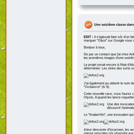
Une seizième classe dans
EDIT :
Il s'agissait bien sûr d'un 
marquer "Olyst" sur Google vous m
Bonjour à tous,
De par un contact que j'ai chez An
les premières images d'une seizième
Le projet serait encore à l'état d'
déterminée. Les skins des sorts son
J'ai également pu obtenir le nom de
"Océancre" (lv 9).
Cette nouvelle race, vous l'aurez c
Olysts. A quand les lance-roquettes
Une des invocation
découvrir l'animat
Le "Kralam'Art", une invocation qui
A leur descente d'Incarnam, les av
classe sera bien sûr réservée au