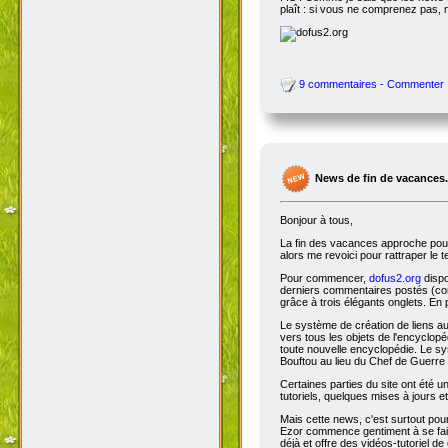
plaît : si vous ne comprenez pas, 
9 commentaires - Commenter
News de fin de vacances.
Bonjour à tous,
La fin des vacances approche pour 
alors me revoici pour rattraper le 
Pour commencer,
dofus2.org
dispo
derniers commentaires postés (comm
grâce à trois élégants onglets. En 
Le système de création de liens a
vers tous les objets de l'encyclop
toute nouvelle encyclopédie. Le sys
Bouftou au lieu du Chef de Guerre 
Certaines parties du site ont été
tutoriels, quelques mises à jours e
Mais cette news, c'est surtout pou
Ezor commence gentiment à se fair
déjà et offre des vidéos-tutoriel de