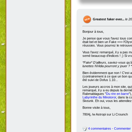
Greatest faker ever...
le 2
Bonjour à tous,
Je pense que vous l'avez tous com
était bel et bien un Fake ==> l'Oly
réussies. Vous pourrez le retrouve
Vous l'avez remarqué, il y a pas m
semé beaucoup d'indices ! ;) Si vra
*Fake*
D'ailleurs, saviez-vous qu'
lunettes NVidia pourront y jouer ? *
Bien évidemment que non ! C'est a
(contrairement à ce que un bon qua
été suivi de Dofus 1.10...
Les joueurs accros à mon site, qui
remarqué, il y a eu depuis la dern
Rabmablagues "
Du rire en barre
")
Labyrinthe du Minotoror
, dans la c
Skeunk. Eh oui, vous les attendiez
Bonne visite à tous,
7804j, /w Astropi sur Li Crounch
4 commentaires - Commenter