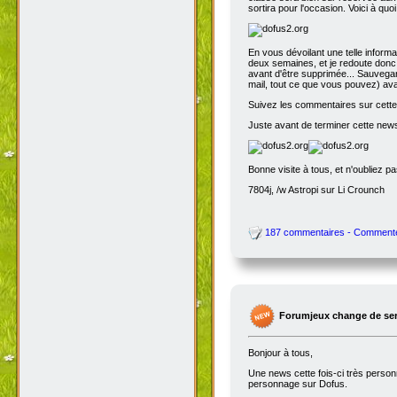
sortira pour l'occasion. Voici à quo
En vous dévoilant une telle inform
deux semaines, et je redoute donc 
avant d'être supprimée... Sauvegar
mail, tout ce que vous pouvez) avant
Suivez les commentaires sur cette 
Juste avant de terminer cette news
Bonne visite à tous, et n'oubliez p
7804j, /w Astropi sur Li Crounch
187 commentaires - Comment
Forumjeux change de serv
Bonjour à tous,
Une news cette fois-ci très perso
personnage sur Dofus.