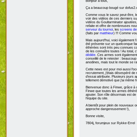
Bonjour à tous,
Ça
a beaucoup bougé sur dofus2.or
Comme vous le savez peut-être, l
voir des vidéos de ces derniers s
vidéos du Goultarminator ajoutées
refaite et offre de nombreuses no
serveur du tournoi
, les
screens des
(faits par
matthieur
) !!! Comme vou
Mais aujourd'hui, voici également l'
été présente sur un quelconque fan 
éthérées sont très peu connues car 
de les connaître toutes ! Au total,
dédiée
. Ces armes sont également 
conseillé de le retester : beaucou
anodines, mais tout le monde se r
Cette news est pour moi aussi l'o
recrutement, j'étais désespéré de 
d'essai attribuée. Plusieurs jours 
tellement démotivé que j'ai même hé
Bienvenue donc à Finwe, grâce à q
Finwe que toutes les armes éthérée
ajouter. Son rôle désormais est de m
l'équipe du site.
A bientôt pour plein de nouveaux ou
approche dangereusement !),
Bonne visite,
7804j, forumjeux sur Rykke-Errel