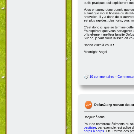
outils pratiques qui exploiteront c
Vous en aurez donc conclu que cet
autant que moi la finesse du détai
nouvelles. Il y a donc deux cervea
est plus rapides, plus forts, plus ima
C'est donc ici que se termine cet
En espérant que vous partagerez ce
officiellement meilleur fansite Dofus 
Sur ce, je vais vous laisser, on va a
Bonne visite à vous !
Moonlight-Angel.
10 commentaires - Commente
Dofus2.org recrute des 
Bonjour à tous,
Pour de nombreux éléments du site,
bestiaire
, par exemple, est utilisé 
corps à corps
. Etc. Parmis ces pro