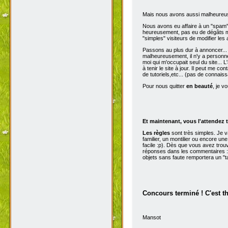
Mais nous avons aussi malheureu
Nous avons eu affaire à un "spam" d
heureusement, pas eu de dégâts ma
"simples" visiteurs de modifier les
Passons au plus dur à annoncer...
malheureusement, il n'y a personne 
moi qui m'occupait seul du site...
à tenir le site à jour. Il peut me con
de tutoriels,etc... (pas de connai
Pour nous quitter
en beauté
, je v
Et maintenant, vous l'attendez t
Les règles
sont très simples. Je 
familier, un montilier ou encore une
facile :p). Dès que vous avez trou
réponses dans les commentaires :p
objets sans faute remportera un "t
Concours terminé ! C'est t
Mansot