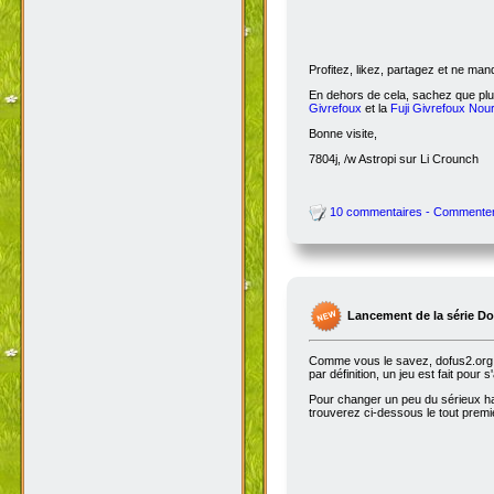
Profitez, likez, partagez et ne ma
En dehors de cela, sachez que plus
Givrefoux
et la
Fuji Givrefoux Nour
Bonne visite,
7804j, /w Astropi sur Li Crounch
10 commentaires - Commente
Lancement de la série D
Comme vous le savez, dofus2.org e
par définition, un jeu est fait pour
Pour changer un peu du sérieux habi
trouverez ci-dessous le tout premie