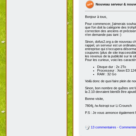
Nouveau serveur & nouv
Bonjour à tous,
Pour commencer, j'aimerais souhai
que l'on doit la catégorie des troh
correction des anciens et précisions
n'en demande pas tant :)
Sinon, dofus2.org a de nouveau chan
rappel, un serveur est un ordinateu
entreprise qui s'occupera désorma
coupures (plus de site inaccessibl
les revenus de la publicité sur le sit
Pour les curieux, voici les caracté
Disque dur : 2x 2To
Processeur : Xeon E3 1245
RAM : 32 Go
Voilà donc de quoi faire plein de 
Sinon, bon nombre de quêtes ont fait
la 2.10 devraient bientôt être ajout
Bonne visite,
7804j, /w Astropi sur Li Crounch
P.S : Je vous annonce également l'
13 commentaires - Commente