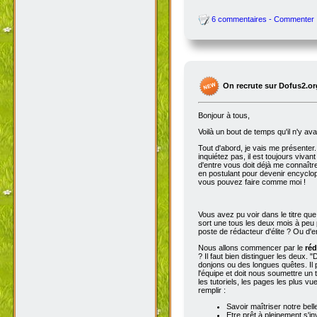
6 commentaires - Commenter
On recrute sur Dofus2.or
Bonjour à tous,
Voilà un bout de temps qu'il n'y av
Tout d'abord, je vais me présenter. 
inquiétez pas, il est toujours viva
d'entre vous doit déjà me connaître
en postulant pour devenir encyclop
vous pouvez faire comme moi !
Vous avez pu voir dans le titre qu
sort une tous les deux mois à peu p
poste de rédacteur d'élite ? Ou d'e
Nous allons commencer par le
réd
? Il faut bien distinguer les deux. "
donjons ou des longues quêtes. Il p
l'équipe et doit nous soumettre un t
les tutoriels, les pages les plus v
remplir :
Savoir maîtriser notre bell
Etre prêt à pleinement s'in