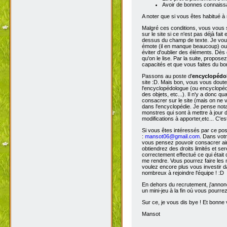
Avoir de bonnes connaissa
A noter que si vous êtes habitué à 
Malgré ces conditions, vous vous s
sur le site si ce n'est pas déjà fa
dessus du champ de texte. Je vous 
émote (il en manque beaucoup) ou s
éviter d'oublier des éléments. Dès 
qu'on le lise. Par la suite, propos
capacités et que vous faites du bon
Passons au poste d'
encyclopéd
site :D. Mais bon, vous vous doutez
l'encyclopédologue (ou encyclopédis
des objets, etc...). Il n'y a donc
consacrer sur le site (mais on ne v
dans l'encyclopédie. Je pense not
monstres qui sont à mettre à jour de
modifications à apporter,etc... C'es
Si vous êtes intéressés par ce pos
:
mansot06@gmail.com
. Dans vot
vous pensez pouvoir consacrer ains
obtiendrez des droits limités et s
correctement effectué ce qui était 
me rendre. Vous pourrez faire les 
voulez encore plus vous investir d
nombreux à rejoindre l'équipe ! :D
En dehors du recrutement, j'annonc
un mini-jeu à la fin où vous pourre
Sur ce, je vous dis bye ! Et bonne v
Mansot