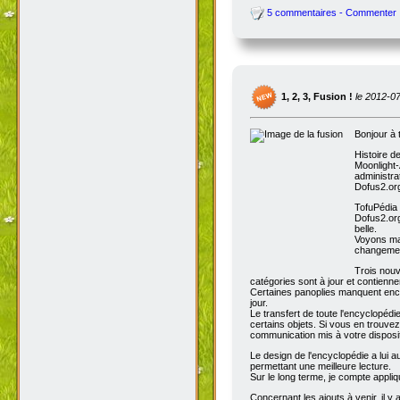
5 commentaires - Commenter
1, 2, 3, Fusion !
le 2012-0
Bonjour à 
Histoire d
Moonlight-
administra
Dofus2.org
TofuPédia
Dofus2.org
belle.
Voyons mai
changemen
Trois nouv
catégories sont à jour et contienn
Certaines panoplies manquent enco
jour.
Le transfert de toute l'encyclopédi
certains objets. Si vous en trouve
communication mis à votre disposit
Le design de l'encyclopédie a lui au
permettant une meilleure lecture.
Sur le long terme, je compte appli
Concernant les ajouts à venir, il y