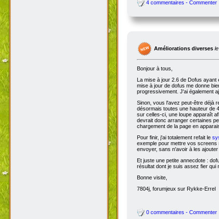
4 commentaires - Commenter
Améliorations diverses
l
Bonjour à tous,
La mise à jour 2.6 de Dofus ayant 
mise à jour de dofus me donne bien 
progressivement. J'ai également aj
Sinon, vous l'avez peut-être déjà 
désormais toutes une hauteur de 4
sur celles-ci, une loupe apparaît a
devrait donc arranger certaines pers
chargement de la page en apparais
Pour finir, j'ai totalement refait le
sy
exemple pour mettre vos screens s
envoyer, sans n'avoir à les ajoute
Et juste une petite annecdote : do
résultat dont je suis assez fier qu
Bonne visite,
7804j, forumjeux sur Rykke-Errel
0 commentaires - Commenter