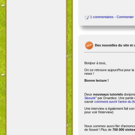
1 commentaires - Commenter
Des nouvelles du site et 
Bonjour à tous,
On se retrouve aujourd'hui pour 
news !
Bonne lecture !
Deux
nouveaux tutoriels
donjons 
Skeunk
" par Draedixe. Une partie
savoir
comment ouvrir l'antre du 
Une interview a également fait son
pour voir l'interview)
Nous sommes aussi fier d'annoncer
de Nowel ! Plus de
700 000 visite