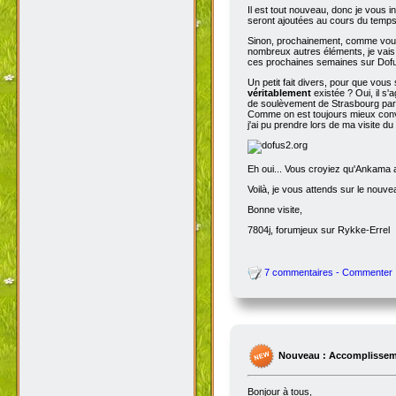
Il est tout nouveau, donc je vous i
seront ajoutées au cours du temps p
Sinon, prochainement, comme vous
nombreux autres éléments, je vais 
ces prochaines semaines sur Dofu
Un petit fait divers, pour que vou
véritablement
existée ? Oui, il s'
de soulèvement de Strasbourg par N
Comme on est toujours mieux conva
j'ai pu prendre lors de ma visite d
Eh oui... Vous croyiez qu'Ankama av
Voilà, je vous attends sur le nouv
Bonne visite,
7804j, forumjeux sur Rykke-Errel
7 commentaires - Commenter
Nouveau : Accomplissem
Bonjour à tous,