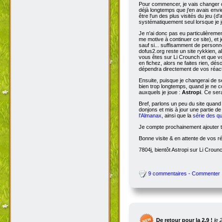
Pour commencer, je vais changer de
déjà longtemps que j'en avais envie
être l'un des plus visités du jeu (d
systématiquement seul lorsque je jo
Je n'ai donc pas eu particulièreme
me motive à continuer ce site), et 
sauf si... suffisamment de person
dofus2.org reste un site rykkien, 
vous êtes sur Li Crounch et que vo
en fichez, alors ne faites rien, dé
dépendra directement de vos réact
Ensuite, puisque je changerai de se
bien trop longtemps, quand je ne c
auxquels je joue :
Astropi
. Ce ser
Bref, parlons un peu du site quand
donjons et mis à jour une partie d
l'Almanax
, ainsi que la
série des q
Je compte prochainement ajouter to
Bonne visite & en attente de vos r
7804j, bientôt Astropi sur Li Croun
9 commentaires - Commenter
De retour pour la 2.9 !
le 