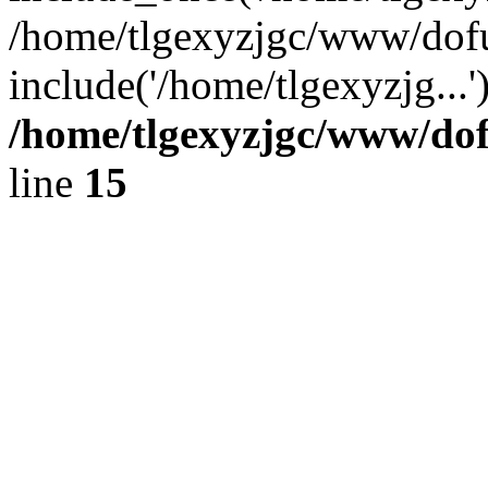
/home/tlgexyzjgc/www/dof
include('/home/tlgexyzjg...
/home/tlgexyzjgc/www/do
line
15