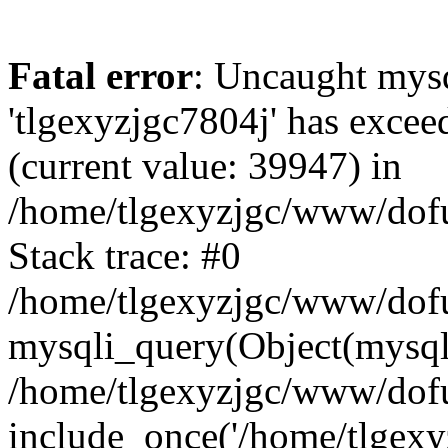
Fatal error
: Uncaught mysq
'tlgexyzjgc7804j' has excee
(current value: 39947) in
/home/tlgexyzjgc/www/dof
Stack trace: #0
/home/tlgexyzjgc/www/dofu
mysqli_query(Object(mysq
/home/tlgexyzjgc/www/dofu
include_once('/home/tlgexyz