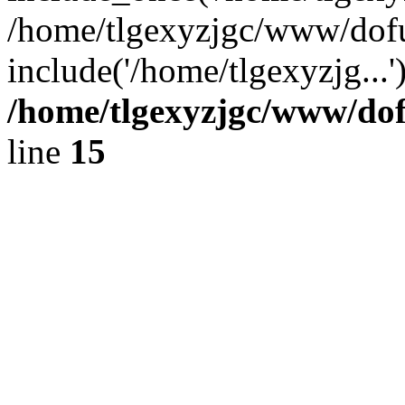
/home/tlgexyzjgc/www/dof
include('/home/tlgexyzjg...
/home/tlgexyzjgc/www/do
line
15