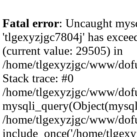
Fatal error
: Uncaught mysq
'tlgexyzjgc7804j' has excee
(current value: 29505) in
/home/tlgexyzjgc/www/dof
Stack trace: #0
/home/tlgexyzjgc/www/dofu
mysqli_query(Object(mysq
/home/tlgexyzjgc/www/dofu
include_once('/home/tlgexyz