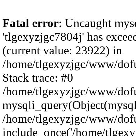
Fatal error
: Uncaught mysq
'tlgexyzjgc7804j' has excee
(current value: 23922) in
/home/tlgexyzjgc/www/dof
Stack trace: #0
/home/tlgexyzjgc/www/dofu
mysqli_query(Object(mysq
/home/tlgexyzjgc/www/dofu
include_once('/home/tlgexyz