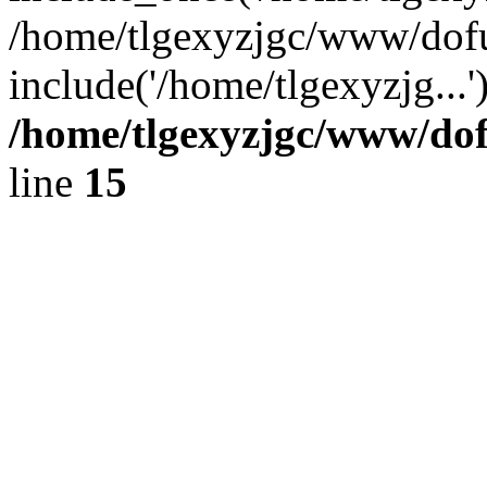
/home/tlgexyzjgc/www/dof
include('/home/tlgexyzjg...
/home/tlgexyzjgc/www/do
line
15