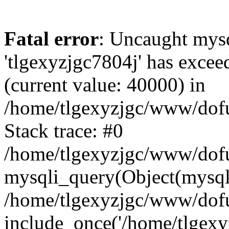
Fatal error
: Uncaught mysq
'tlgexyzjgc7804j' has excee
(current value: 40000) in
/home/tlgexyzjgc/www/dof
Stack trace: #0
/home/tlgexyzjgc/www/dofu
mysqli_query(Object(mysq
/home/tlgexyzjgc/www/dofu
include_once('/home/tlgexyz