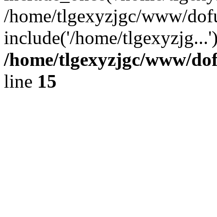
/home/tlgexyzjgc/www/dof
include('/home/tlgexyzjg...
/home/tlgexyzjgc/www/do
line
15