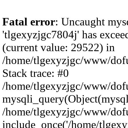
Fatal error
: Uncaught mysq
'tlgexyzjgc7804j' has excee
(current value: 29522) in
/home/tlgexyzjgc/www/dof
Stack trace: #0
/home/tlgexyzjgc/www/dofu
mysqli_query(Object(mysq
/home/tlgexyzjgc/www/dofu
include_once('/home/tlgexyz