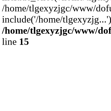
/home/tlgexyzjgc/www/dof
include('/home/tlgexyzjg...
/home/tlgexyzjgc/www/do
line
15